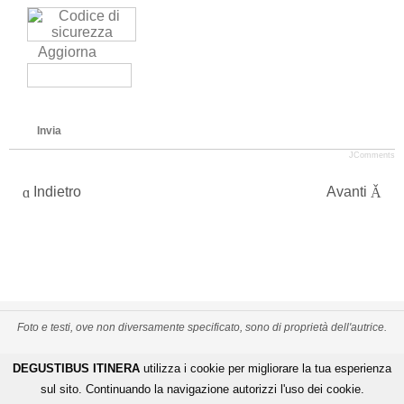
Aggiorna
Invia
JComments
Indietro
Avanti
Foto e testi, ove non diversamente specificato, sono di proprietà dell'autrice.
PRIVACY POLICY
CREDITS
MAPPA DEL SITO
DEGUSTIBUS ITINERA
utilizza i cookie per migliorare la tua esperienza
-
-
De Gustibus Itinera - Copyright
©
2026
.
All Rights Reserved
sul sito. Continuando la navigazione autorizzi l'uso dei cookie.