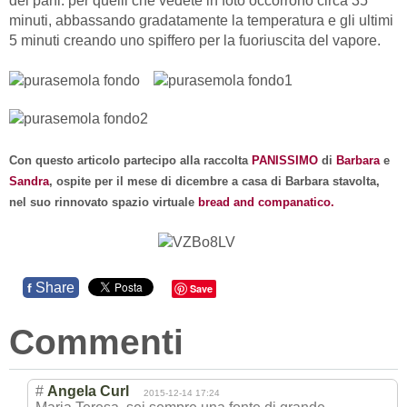
dei pani: per quelli che vedete in foto occorrono circa 35
minuti, abbassando gradatamente la temperatura e gli ultimi
5 minuti creando uno spiffero per la fuoriuscita del vapore.
Con questo articolo partecipo alla raccolta
PANISSIMO
di
Barbara
e
Sandra
, ospite per il mese di dicembre a casa di Barbara stavolta,
nel suo rinnovato spazio virtuale
bread and companatico.
Share
f
Save
Commenti
#
Angela Curl
2015-12-14 17:24