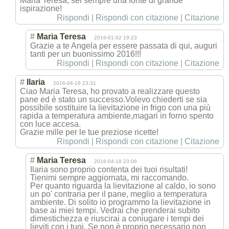
Maria Teresa, sei sempre una fonte di grande
ispirazione!
Rispondi
|
Rispondi con citazione
|
Citazione
#
Maria Teresa
2016-01-02 19:23
Grazie a te Angela per essere passata di qui, auguri
tanti per un buonissimo 2016!!!
Rispondi
|
Rispondi con citazione
|
Citazione
#
Ilaria
2016-04-16 23:31
Ciao Maria Teresa, ho provato a realizzare questo
pane ed è stato un successo.Volevo chiederti se sia
possibile sostituire la lievitazione in frigo con una più
rapida a temperatura ambiente,magari in forno spento
con luce accesa.
Grazie mille per le tue preziose ricette!
Rispondi
|
Rispondi con citazione
|
Citazione
#
Maria Teresa
2016-04-18 23:06
Ilaria sono proprio contenta dei tuoi risultati!
Tienimi sempre aggiornata, mi raccomando.
Per quanto riguarda la lievitazione al caldo, io sono
un po' contraria per il pane, meglio a temperatura
ambiente. Di solito io programmo la lievitazione in
base ai miei tempi. Vedrai che prenderai subito
dimestichezza e riuscirai a coniugare i tempi dei
lieviti con i tuoi. Se non è proprio necessario non