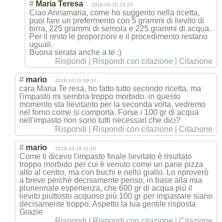
#
Maria Teresa
2016-08-10 23:29
Ciao Annamaria, come ho suggerito nella ricetta,
puoi fare un prefermento con 5 grammi di lievito di
birra, 225 grammi di semola e 225 grammi di acqua.
Per il resto le proporzioni e il procedimento restano
uguali.
Buona serata anche a te :)
Rispondi
|
Rispondi con citazione
|
Citazione
#
mario
2016-10-16 09:17
cara Maria Te resa, ho fatto tutto secondo ricetta, ma
l'impasto mi sembra troppo morbido. in questo
momento sta lievitanto per la seconda volta, vedremo
nel forno come si comporta. Forse i 100 gr di acqua
nell'impasto non sono tutti necessari che dici?
Rispondi
|
Rispondi con citazione
|
Citazione
#
mario
2016-10-16 11:10
Come ti dicevo l'impasto finale lievitato è risultato
troppo morbido per cui è venuto come un pane pizza
alto al centro, ma con buchi e nello giallo. Lo riproverò
a breve perchè decisamente penso, in base alla mia
pluriennale esperienza, che 600 gr di acqua più il
lievito piuttosto acquoso più 100 gr per impastare siano
decisamente troppo. Aspetto la tua gentile risposta
Grazie
Rispondi
|
Rispondi con citazione
|
Citazione