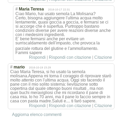
#
Maria Teresa
2016-10-17 22:31
Ciao Mario, hai usato semola La Molisana?
Certo, bisogna aggiungere l'ultima acqua molto
lentamente, quasi goccia a goccia, e fermarsi se ci
si accorge che è superfua. Purtroppo bastano
condizioni diverse per avere reazioni diverse anche
con i medesimi ingredienti.
E' bene fermarsi anche per evitare un
surriscaldament
o dell'impasto, che provoca la
parziale rottura del glutine e l'ammollamento.
Fammi sapere
Rispondi
|
Rispondi con citazione
|
Citazione
#
mario
2016-10-19 15:29
Ciao Maria Teresa, si ho usato la semola
molisana.Appena mi torna il coraggio di riprovare starò
molto attento con l'ultima acqua. Oggi sto facendo il
pane con il mio solito sistema: lievitazione sotto
copertina dal quale ottengo buoni risultati , ma non
quei buchi meravigliosi che mi ricordano il pane di
casa mia. Io ho 70 anni, ma il pane lo faccio sempre in
casa con pasta madre.Saluti e.... ti farò sapere.
Rispondi
|
Rispondi con citazione
|
Citazione
Aggiorna elenco commenti