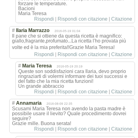
forzare le temperature.
Bacioni
Maria Teresa
Rispondi
|
Rispondi con citazione
|
Citazione
#
Ilaria Marrazzo
2016-05-19 01:04
Il pane che si ottiene da questa ricetta è magnifico:
giallo,fragrant
e,profumato...L
a ricetta l'ho provata più
volte ed è la mia preferita!!Graz
ie Maria Teresa!
Rispondi
|
Rispondi con citazione
|
Citazione
#
Maria Teresa
2016-05-19 20:19
Queste son soddisfazioni cara Ilaria, devo proprio
ringraziarti di volermi informare dei tuoi successi e
del fatto che la mia ricetta funzioni!
Un grande abbraccio
Rispondi
|
Rispondi con citazione
|
Citazione
#
Annamaria
2016-08-09 22:35
Scusami Maria Teresa non avendo la pasta madre è
possibile usare il lievito? Quale procedimento dovrei
seguire?
Grazie mille. Buona serata!
Rispondi
|
Rispondi con citazione
|
Citazione