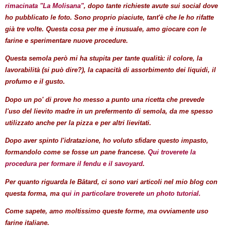
rimacinata "La Molisana"
, dopo tante richieste avute sui social dove
ho pubblicato le foto. Sono proprio piaciute, tant'è che le ho rifatte
già tre volte. Questa cosa per me è inusuale, amo giocare con le
farine e sperimentare nuove procedure.
Questa semola però mi ha stupita per tante qualità: il colore, la
lavorabilità (si può dire?), la capacità di assorbimento dei liquidi, il
profumo e il gusto.
Dopo un po' di prove ho messo a punto una ricetta che prevede
l'uso del lievito madre in un prefermento di semola, da me spesso
utilizzato anche per la pizza e per altri lievitati.
Dopo aver spinto l'idratazione, ho voluto sfidare questo impasto,
formandolo come se fosse un pane francese.
Qui troverete la
procedura per formare il fendu e il savoyard
.
Per quanto riguarda le
Bâtard
, ci sono vari articoli nel mio blog con
questa forma, ma
qui in particolare troverete un photo tutorial.
Come sapete, amo moltissimo queste forme, ma ovviamente uso
farine italiane.