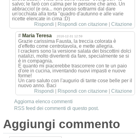
salvo; le farò con calma per le persone che amo. Un
abbraccio! (e ora... non posso sottrarmi dal dare
un'occhiata alla torta "quadro d'autunno e alle varie
ricette elencate in cima :D)
Rispondi
|
Rispondi con citazione
|
Citazione
#
Maria Teresa
2016-12-31 12:59
Grazie carissima Fausta, la treccia colorata è
d'effetto come centrotavola, e mette allegria.
I crackers sono la versione salata dei biscottini dolci
natalizi, molto divertenti da fare, specialmente se si
è in compagnia.
E quanto mi piacerebbe trascorrere con te un paio
d'ore in cucina, inventando nuovi impasti e nuove
forme!
Un caro saluto con l'augurio di tante cose belle per il
nuovo anno. Baci
Rispondi
|
Rispondi con citazione
|
Citazione
Aggiorna elenco commenti
RSS feed dei commenti di questo post.
Aggiungi commento