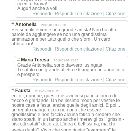
ricerca. Brava!
Auguri anche a voi!
Rispondi
|
Rispondi con citazione
|
Citazione
#
Antonella
2016-01-09 09:18
Sei semplicemente una grande artista! Non ho altre
parole da aggiungere se non una grandissima
ammirazione per tutto quello che sforni. Un caro
abbraccio!
Rispondi
|
Rispondi con citazione
|
Citazione
#
Maria Teresa
2016-01-09 13:26
Grazie Antonella, sono davvero lusingata!
Ti saluto con grande affetto e ti auguro un anno lieto
e prospero!
Rispondi
|
Rispondi con citazione
|
Citazione
#
Fausta
2016-12-29 18:23
eccoli, dunque, questi meravigliosi pani, a forma di
trecce e ghirlande. Un bellissimo modo per vestire le
nostre case a festa, anche quelle degli amici. E poi...
un regalo mangereccio non può che essere
graditissimo e non faccio alcuna fatica a credere che
siano spariti in un lampo anche i meravigliosi "grissini-
bisco
tti salati" decorati. L'idea è bellissima, ma chi
aveva dubbi? Visto che sono ricette "evergreen" le