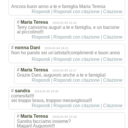
Ancora buon anno a te e famiglia Maria Teresa
Rispondi
|
Rispondi con citazione
|
Citazione
#
Maria Teresa
2016-01-05 12:16
Terry carissima auguri a te e famiglia, e un bacione
al piccolino!!!
Rispondi
|
Rispondi con citazione
|
Citazione
#
nonna Dani
2016-01-04 18:21
Non ho parole sei un'artista!!com
plimenti e buon anno
Rispondi
|
Rispondi con citazione
|
Citazione
#
Maria Teresa
2016-01-05 12:17
Grazie Dani, auguroni anche a te e famiglia!
Rispondi
|
Rispondi con citazione
|
Citazione
#
sandra
2016-01-05 10:30
comesifa!!!!
sei troppo brava, troppoo meravigliosa!!!
Rispondi
|
Rispondi con citazione
|
Citazione
#
Maria Teresa
2016-01-05 12:18
Sandra facciamo insieme?
Magari! Auguroni!!!