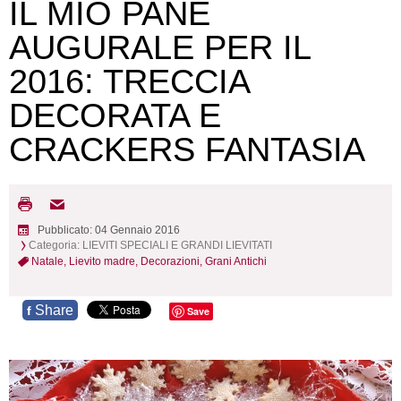
IL MIO PANE
AUGURALE PER IL
2016: TRECCIA
DECORATA E
CRACKERS FANTASIA
Pubblicato: 04 Gennaio 2016
Categoria:
LIEVITI SPECIALI E GRANDI LIEVITATI
Natale,
Lievito madre,
Decorazioni,
Grani Antichi
Share
f
Save