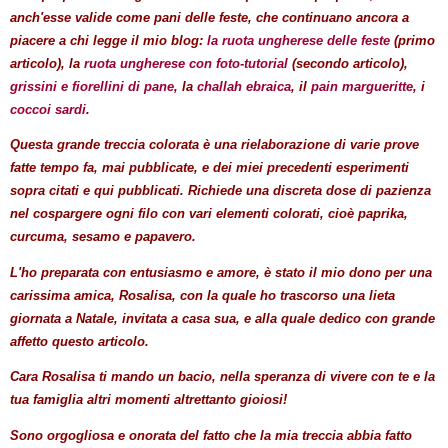
anch'esse valide come pani delle feste, che continuano ancora a
piacere a chi legge il mio blog:
la ruota ungherese delle feste
(primo
articolo), la
ruota ungherese con foto-tutorial
(secondo articolo),
grissini e fiorellini di pane
, la
challah ebraica
, il
pain margueritte
, i
coccoi sardi
.
Questa grande treccia colorata è una rielaborazione di varie prove
fatte tempo fa, mai pubblicate, e dei miei precedenti esperimenti
sopra citati e qui pubblicati. Richiede una discreta dose di pazienza
nel cospargere ogni filo con vari elementi colorati, cioè paprika,
curcuma, sesamo e papavero.
L'ho preparata con entusiasmo e amore, è stato il mio dono per una
carissima amica, Rosalisa, con la quale ho trascorso una lieta
giornata a Natale, invitata a casa sua, e alla quale dedico con grande
affetto questo articolo.
Cara Rosalisa ti mando un bacio, nella speranza di vivere con te e la
tua famiglia altri momenti altrettanto gioiosi!
Sono orgogliosa e onorata del fatto che la mia treccia abbia fatto