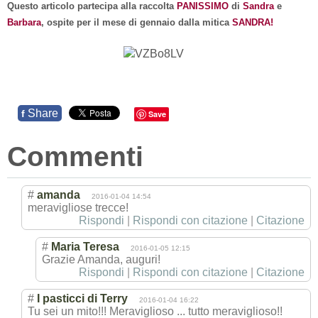
Questo articolo partecipa alla raccolta
PANISSIMO
di
Sandra
e
Barbara
, ospite per il mese di gennaio dalla mitica
SANDRA!
Share
f
Save
Commenti
#
amanda
2016-01-04 14:54
meravigliose trecce!
Rispondi
|
Rispondi con citazione
|
Citazione
#
Maria Teresa
2016-01-05 12:15
Grazie Amanda, auguri!
Rispondi
|
Rispondi con citazione
|
Citazione
#
I pasticci di Terry
2016-01-04 16:22
Tu sei un mito!!! Meraviglioso ... tutto meraviglioso!!