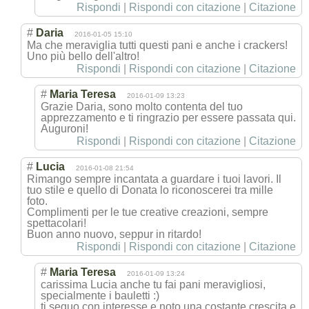
Rispondi
|
Rispondi con citazione
|
Citazione
#
Daria
2016-01-05 15:10
Ma che meraviglia tutti questi pani e anche i crackers!
Uno più bello dell'altro!
Rispondi
|
Rispondi con citazione
|
Citazione
#
Maria Teresa
2016-01-09 13:23
Grazie Daria, sono molto contenta del tuo
apprezzamento e ti ringrazio per essere passata qui.
Auguroni!
Rispondi
|
Rispondi con citazione
|
Citazione
#
Lucia
2016-01-08 21:54
Rimango sempre incantata a guardare i tuoi lavori. Il
tuo stile e quello di Donata lo riconoscerei tra mille
foto.
Complimenti per le tue creative creazioni, sempre
spettacolari!
Buon anno nuovo, seppur in ritardo!
Rispondi
|
Rispondi con citazione
|
Citazione
#
Maria Teresa
2016-01-09 13:24
carissima Lucia anche tu fai pani meravigliosi,
specialmente i bauletti :)
ti seguo con interesse e noto una costante crescita e