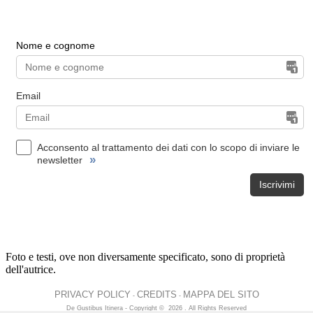
Nome e cognome
Email
Acconsento al trattamento dei dati con lo scopo di inviare le
»
newsletter
Iscrivimi
Foto e testi, ove non diversamente specificato, sono di proprietà
dell'autrice.
PRIVACY POLICY
CREDITS
MAPPA DEL SITO
-
-
De Gustibus Itinera - Copyright
©
2026
.
All Rights Reserved