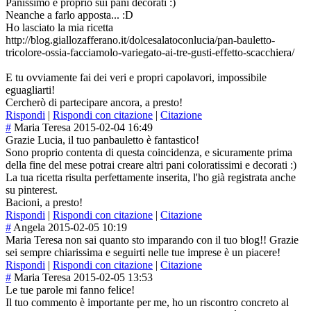
Panissimo è proprio sui pani decorati :)
Neanche a farlo apposta... :D
Ho lasciato la mia ricetta
http://blog.giallozafferano.it/dolcesalatoconlucia/pan-bauletto-
tricolore-ossia-facciamolo-variegato-ai-tre-gusti-effetto-scacchiera/
E tu ovviamente fai dei veri e propri capolavori, impossibile
eguagliarti!
Cercherò di partecipare ancora, a presto!
Rispondi
|
Rispondi con citazione
|
Citazione
#
Maria Teresa
2015-02-04 16:49
Grazie Lucia, il tuo panbauletto è fantastico!
Sono proprio contenta di questa coincidenza, e sicuramente prima
della fine del mese potrai creare altri pani coloratissimi e decorati :)
La tua ricetta risulta perfettamente inserita, l'ho già registrata anche
su pinterest.
Bacioni, a presto!
Rispondi
|
Rispondi con citazione
|
Citazione
#
Angela
2015-02-05 10:19
Maria Teresa non sai quanto sto imparando con il tuo blog!! Grazie
sei sempre chiarissima e seguirti nelle tue imprese è un piacere!
Rispondi
|
Rispondi con citazione
|
Citazione
#
Maria Teresa
2015-02-05 13:53
Le tue parole mi fanno felice!
Il tuo commento è importante per me, ho un riscontro concreto al