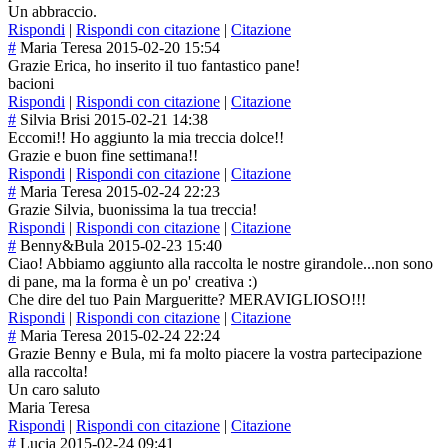
Un abbraccio.
Rispondi
|
Rispondi con citazione
|
Citazione
#
Maria Teresa
2015-02-20 15:54
Grazie Erica, ho inserito il tuo fantastico pane!
bacioni
Rispondi
|
Rispondi con citazione
|
Citazione
#
Silvia Brisi
2015-02-21 14:38
Eccomi!! Ho aggiunto la mia treccia dolce!!
Grazie e buon fine settimana!!
Rispondi
|
Rispondi con citazione
|
Citazione
#
Maria Teresa
2015-02-24 22:23
Grazie Silvia, buonissima la tua treccia!
Rispondi
|
Rispondi con citazione
|
Citazione
#
Benny&Bula
2015-02-23 15:40
Ciao! Abbiamo aggiunto alla raccolta le nostre girandole...non sono
di pane, ma la forma è un po' creativa :)
Che dire del tuo Pain Margueritte? MERAVIGLIOSO!!!
Rispondi
|
Rispondi con citazione
|
Citazione
#
Maria Teresa
2015-02-24 22:24
Grazie Benny e Bula, mi fa molto piacere la vostra partecipazione
alla raccolta!
Un caro saluto
Maria Teresa
Rispondi
|
Rispondi con citazione
|
Citazione
#
Lucia
2015-02-24 09:41