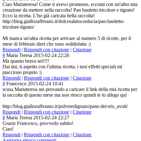
Ciao Mariateresa! Come ti avevo promesso, eccomi con un'altra mia
creazione da mettere nella raccolta! Pan bauletto tricolore e tigrato!
Ecco la ricetta. L'ho già caricata bella raccolta!
http://blog.giallozafferano.it/dolcesalatoconlucia/pan-bauletto-
tricolore-tigrato/
Mi manca un'altra ricetta per arrivare al numero 5 di ricette, per il
mese di febbraio direi che sono soddisfatta :)
Rispondi
|
Rispondi con citazione
|
Citazione
#
Maria Teresa
2015-02-24 22:26
Ma quanto brava sei!!!!
Dai dai, ti aspetto con l'ultima ricetta, i tuoi effetti speciali mi
piacciono proprio :)
Rispondi
|
Rispondi con citazione
|
Citazione
#
Francesco
2015-02-24 10:41
scusa Mariateresa sto provando a caricare il link della mia ricetta per
la raccolta di questo mese ma non riesco quindi te lo allego qui
http://blog.giallozafferano.it/polveredigrano/pane-dei-tris_avoli/
Rispondi
|
Rispondi con citazione
|
Citazione
#
Maria Teresa
2015-02-24 22:27
Grazie Francesco, provvedo subito!
Ciao!
Rispondi
|
Rispondi con citazione
|
Citazione
Aggiorna elenco commenti