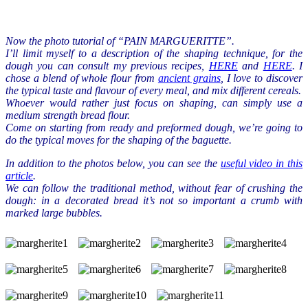
Now
the photo tutorial
of “
PAIN
MARGUERITTE”
.
I’ll limit myself
to a
description of the shaping technique,
for the
dough
you can
consult
my previous
recipes
,
HERE
and
HERE
.
I
chose
a blend of
whole
flour from
ancient grains
,
I love
to discover
the typical taste
and flavour of
every
meal
,
and
mix
different cereals
.
Whoever would
rather
just focus
on
shaping,
can
simply use
a
medium strength bread flour
.
Come on starting
from
ready and
preformed
dough
,
we’re going to
do the typical
moves
for the shaping
of the
baguette
.
In addition to the
photos below,
you can
see
the
useful
video
in this
article
.
We can follow
the traditional method
,
without fear
of crushing
the
dough:
in a
decorated bread
it’s
not
so important a crumb with
marked
large bubbles
.