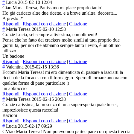
#
Lucia
2015-02-10 12:04
Ciao Maria Teresa, Panissimo mi piace proprio tanto!
Ho già caricato altre due ricette, e a breve un'altra, decorata...
A presto :*
Rispondi
|
Rispondi con citazione
|
Citazione
#
Maria Teresa
2015-02-10 12:58
Grazie Lucia, sei sempre attivissima, complimenti!
Pensa che ho fatto dei crackers molto simili ai tuoi proprio due
giorni fa, per noi che abbiamo sempre tanto lievito, è un ottimo
utilizzo.
Un bacione
Rispondi
|
Rispondi con citazione
|
Citazione
#
Valentina
2015-02-15 13:36
Eccomi Maria Teresa! mi ero dimenticata di passare a lasciarti la
ricetta della focaccia con il formaggio. Spero di tornare ancora con
qualche forma di pane particolare ;)
un abbraccio
Rispondi
|
Rispondi con citazione
|
Citazione
#
Maria Teresa
2015-02-15 20:38
Grazie carissima, la presenza di una superesperta quale tu sei,
impreziosisce questa raccolta!
Bacioni
Rispondi
|
Rispondi con citazione
|
Citazione
#
Lucia
2015-02-17 09:29
CViao Maria Teresa! Non potevo non partecipare con questa treccia