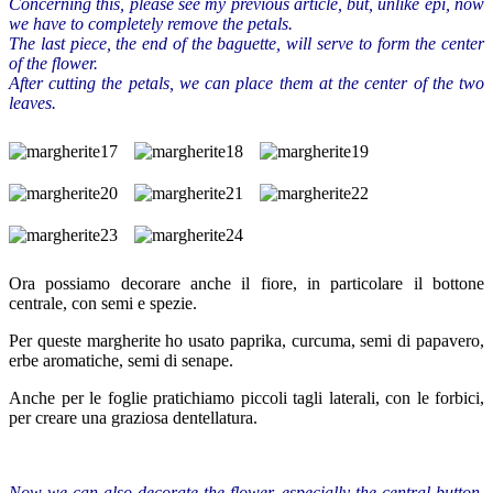
Concerning this,
please see
my previous article
,
but, unlike
epi
,
now
we have to
completely remove
the petals
.
The last piece
,
the end of the
baguette
,
will serve
to form the
center
of the flower
.
After
cutting
the petals
,
we can
place them
at the center
of the two
leaves
.
Ora possiamo decorare anche il fiore, in particolare il bottone
centrale, con semi e spezie.
Per queste margherite ho usato paprika, curcuma, semi di papavero,
erbe aromatiche, semi di senape.
Anche per le foglie pratichiamo piccoli tagli laterali, con le forbici,
per creare una graziosa dentellatura.
Now we can
also
decorate
the flower
, especially the
central button
,