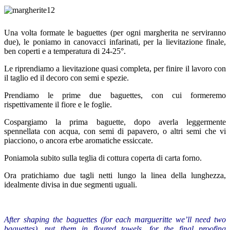
Una volta formate le baguettes (per ogni margherita ne serviranno
due), le poniamo in canovacci infarinati, per la lievitazione finale,
ben coperti e a temperatura di 24-25°.
Le riprendiamo a lievitazione quasi completa, per finire il lavoro con
il taglio ed il decoro con semi e spezie.
Prendiamo le prime due baguettes, con cui formeremo
rispettivamente il fiore e le foglie.
Cospargiamo la prima baguette, dopo averla leggermente
spennellata con acqua, con semi di papavero, o altri semi che vi
piacciono, o ancora erbe aromatiche essiccate.
Poniamola subito sulla teglia di cottura coperta di carta forno.
Ora pratichiamo due tagli netti lungo la linea della lunghezza,
idealmente divisa in due segmenti uguali.
After shaping
the
baguettes
(
for each
margueritte we’ll
need two
baguettes
),
put
them
in
floured towels
,
for the
final proofing