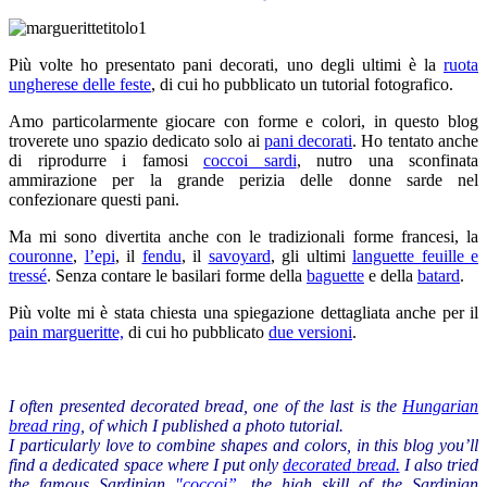
Più volte ho presentato pani decorati, uno degli ultimi è la
ruota
ungherese delle feste
, di cui ho pubblicato un tutorial fotografico.
Amo particolarmente giocare con forme e colori, in questo blog
troverete uno spazio dedicato solo ai
pani decorati
. Ho tentato anche
di riprodurre i famosi
coccoi sardi
, nutro una sconfinata
ammirazione per la grande perizia delle donne sarde nel
confezionare questi pani.
Ma mi sono divertita anche con le tradizionali forme francesi, la
couronne
,
l’epi
, il
fendu
, il
savoyard
, gli ultimi
languette feuille e
tressé
. Senza contare le basilari forme della
baguette
e della
batard
.
Più volte mi è stata chiesta una spiegazione dettagliata anche per il
pain margueritte,
di cui ho pubblicato
due versioni
.
I often
presented
decorated bread
,
one of the last
is the
Hungarian
bread ring
, of which
I published a
photo
tutorial
.
I particularly love
to combine
shapes and colors
,
in this blog
you’ll
find
a dedicated
space where I put only
decorated
bread
.
I
also tried
the
famous
Sardinian
"
coccoi”
,
the
high skill
of the
Sardinian