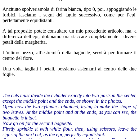
Anzitutto spolveriamola di farina bianca, tipo 0, poi, appoggiando le
forbici, lasciamo i segni del taglio successivo, come per l’epi,
perfettamente equidistanti.
A tal proposito potete consultare un mio precedente articolo, ma, a
differenza dell’epi, dobbiamo ora staccare completamente i diversi
petali della margherita.
L’ultimo pezzo, all’estremità della baguette, servirà per formare il
centro del fiore.
Una volta tagliati i petali, possiamo sistemarli al centro delle due
foglie.
The cuts must
divide the
cylinder
exactly into two parts in the center,
except the middle point and the ends
,
as shown
in
the
photos
.
Open
now the two
cylinders
obtained
, trying to make
the shape
of
two leaves
.
At the middle point
and
at the ends,
as you can see
,
the
baguette
is intact
.
Now go on for the second
baguette
.
First
ly sprinkle it with
white flour
,
then
,
using
scissors
,
leave
the
signs
of the
next cut
,
as
the
epi
,
perfectly
equidistant
.