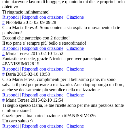
mio piacevole lavoro di blogger, e quanto tu mi dici è proprio il mio
obiettivo.
Ti ringrazio infinitamente!
Rispondi
|
Rispondi con citazione
|
Citazione
#
Nicoletta
2015-02-09 09:28
Ciao Maria Teresa!! Sono contenta sia ospitato nuovamente da te
panissimo!
Eccomi che partecipo con 2 ricettine!
Il tuo pane e' sempre più' bello e straordinario!
Rispondi
|
Rispondi con citazione
|
Citazione
#
Maria Teresa
2015-02-10 12:52
Fantastiche ricette, grazie Nicoletta per aver partecipato a
#PANISSIMO26 !!!
Rispondi
|
Rispondi con citazione
|
Citazione
#
Daria
2015-02-10 10:58
Ciao MariaTeresa, complimenti per il bellissimo pane, mi sono
salvata il post per provare a realizzarlo. Anch'ioproppong
o un fiore,
anche se decisamente più semplice nella realizzazione.
Rispondi
|
Rispondi con citazione
|
Citazione
#
Maria Teresa
2015-02-10 12:54
Ti seguo spesso Daria, le tue ricette sono per me una preziosa fonte
d'informazione!
Grazie per la tua partecipazione a #PANISSIMO26
Un caro saluto :)
Rispondi
|
Rispondi con citazione
|
Citazione