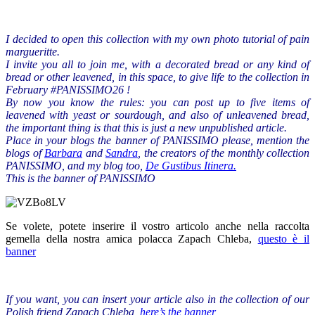
I decided to open this collection with my own photo tutorial of pain
margueritte.
I invite you all to join me, with a decorated bread or any kind of
bread or other leavened, in this space, to give life to the collection in
February #PANISSIMO26 !
By now you know the rules: you can post up to five items of
leavened with yeast or sourdough, and also of unleavened bread,
the important thing is that this is just a new unpublished article.
Place in your blogs the banner of PANISSIMO please, mention the
blogs of
Barbara
and
Sandra
, the creators of the monthly collection
PANISSIMO, and my blog too,
De Gustibus Itinera.
This is the banner of PANISSIMO
Se volete, potete inserire il vostro articolo anche nella raccolta
gemella della nostra amica polacca Zapach Chleba,
questo è il
banner
If you want
,
you can
insert your
article
also
in the collection
of our
Polish
friend
Zapach
Chleba
,
here’s the
banner