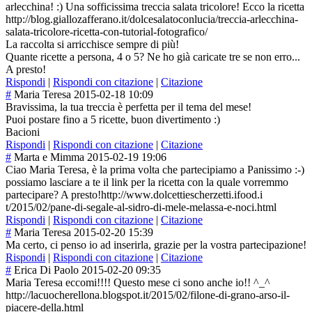
arlecchina! :) Una sofficissima treccia salata tricolore! Ecco la ricetta
http://blog.giallozafferano.it/dolcesalatoconlucia/treccia-arlecchina-
salata-tricolore-ricetta-con-tutorial-fotografico/
La raccolta si arricchisce sempre di più!
Quante ricette a persona, 4 o 5? Ne ho già caricate tre se non erro...
A presto!
Rispondi
|
Rispondi con citazione
|
Citazione
#
Maria Teresa
2015-02-18 10:09
Bravissima, la tua treccia è perfetta per il tema del mese!
Puoi postare fino a 5 ricette, buon divertimento :)
Bacioni
Rispondi
|
Rispondi con citazione
|
Citazione
#
Marta e Mimma
2015-02-19 19:06
Ciao Maria Teresa, è la prima volta che partecipiamo a Panissimo :-)
possiamo lasciare a te il link per la ricetta con la quale vorremmo
partecipare? A presto!http://w
ww.dolcettiesch
erzetti.ifood.i
t/2015/02/pane-
di-segale-al-si
dro-di-mele-mel
assa-e-noci.htm
l
Rispondi
|
Rispondi con citazione
|
Citazione
#
Maria Teresa
2015-02-20 15:39
Ma certo, ci penso io ad inserirla, grazie per la vostra partecipazione!
Rispondi
|
Rispondi con citazione
|
Citazione
#
Erica Di Paolo
2015-02-20 09:35
Maria Teresa eccomi!!!! Questo mese ci sono anche io!! ^_^
http://lacuocherellona.blogspot.it/2015/02/filone-di-grano-arso-il-
piacere-della.html