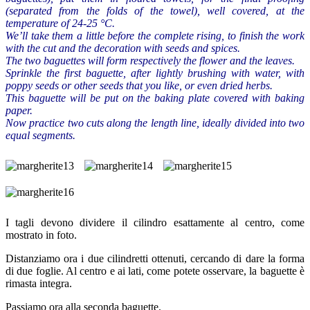
(separated from the folds of the towel),
well covered
, at the
temperature
of
24-25
°C
.
We’ll take them a little before the complete rising
,
to finish the work
with the cut
and the decoration
with seeds and
spices
.
The two
baguettes
will form
respectively
the flower
and the leaves
.
Sprinkle
the first
baguette
,
after lightly
brushing with
water
,
with
poppy seeds
or
other seeds
that you like
,
or
even
dried herbs
.
This baguette will be put
on the
baking plate
covered with baking
paper
.
Now
practice
two
cuts
along the length line
, ideally
divided into two
equal segments
.
I tagli devono dividere il cilindro esattamente al centro, come
mostrato in foto.
Distanziamo ora i due cilindretti ottenuti, cercando di dare la forma
di due foglie. Al centro e ai lati, come potete osservare, la baguette è
rimasta integra.
Passiamo ora alla seconda baguette.