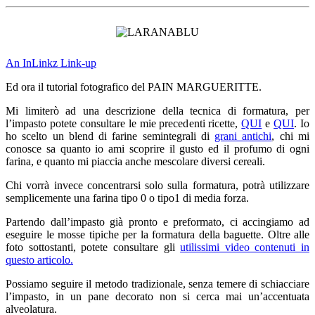
An InLinkz Link-up
Ed ora il tutorial fotografico del PAIN MARGUERITTE.
Mi limiterò ad una descrizione della tecnica di formatura, per
l’impasto potete consultare le mie precedenti ricette,
QUI
e
QUI
. Io
ho scelto un blend di farine semintegrali di
grani antichi
, chi mi
conosce sa quanto io ami scoprire il gusto ed il profumo di ogni
farina, e quanto mi piaccia anche mescolare diversi cereali.
Chi vorrà invece concentrarsi solo sulla formatura, potrà utilizzare
semplicemente una farina tipo 0 o tipo1 di media forza.
Partendo dall’impasto già pronto e preformato, ci accingiamo ad
eseguire le mosse tipiche per la formatura della baguette. Oltre alle
foto sottostanti, potete consultare gli
utilissimi video contenuti in
questo articolo.
Possiamo seguire il metodo tradizionale, senza temere di schiacciare
l’impasto, in un pane decorato non si cerca mai un’accentuata
alveolatura.