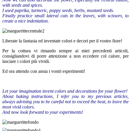
with seeds and
spices
.
I used
paprika
,
turmeric
,
poppy seeds
, herbs,
mustard seeds
.
Finally practice small
lateral cuts in the leaves
,
with scissors
,
to
create
a nice
indentation
.
Liberate la fantasia ed inventate colori e decori per il vostro fiore!
Per la cottura vi rimando sempre ai miei precedenti articoli,
consigliandovi di porre attenzione a non eccedere col calore, per
lasciare i colori più vividi.
Ed ora attendo con ansia i vostri esperimenti!
Let your imagination
invent
colors and decorations
for your
flower
!
About baking instructions
, I refer you
to my
previous articles,
always
advising you
to
be careful not to
exceed
the heat
,
to leave
the
most vivid colors
.
And now
look forward to
your experiments
!