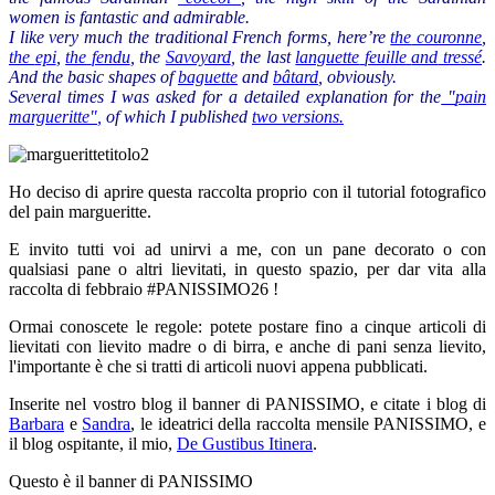
women is fantastic and admirable
.
I like very much the
traditional
French
forms
, here’re
the
couronne
,
the
epi
,
the
fendu
,
the
Savoyard
,
the last
languette
feuille
and
tressé
.
And the
basic
shapes
of
baguette
and
bâtard
, obviously
.
Several times I
was
asked for a
detailed explanation
for
the
"
pain
margueritte"
,
of which I
published
two
versions
.
Ho deciso di aprire questa raccolta proprio con il tutorial fotografico
del pain margueritte.
E invito tutti voi ad unirvi a me, con un pane decorato o con
qualsiasi pane o altri lievitati, in questo spazio, per dar vita alla
raccolta di febbraio #PANISSIMO26 !
Ormai conoscete le regole: potete postare fino a cinque articoli di
lievitati con lievito madre o di birra, e anche di pani senza lievito,
l'importante è che si tratti di articoli nuovi appena pubblicati.
Inserite nel vostro blog il banner di PANISSIMO, e citate i blog di
Barbara
e
Sandra
, le ideatrici della raccolta mensile PANISSIMO, e
il blog ospitante, il mio,
De Gustibus Itinera
.
Questo è il banner di PANISSIMO