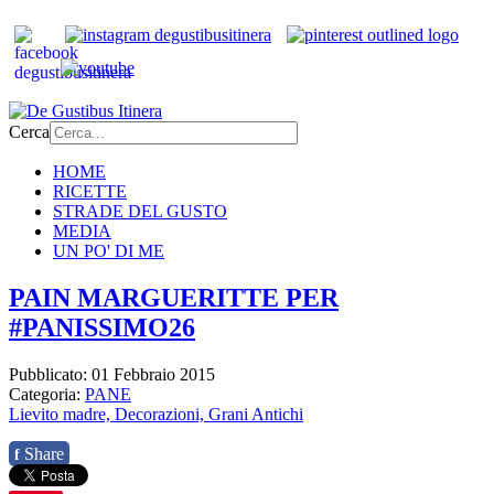
Cerca
HOME
RICETTE
STRADE DEL GUSTO
MEDIA
UN PO' DI ME
PAIN MARGUERITTE PER
#PANISSIMO26
Pubblicato: 01 Febbraio 2015
Categoria:
PANE
Lievito madre,
Decorazioni,
Grani Antichi
Share
f