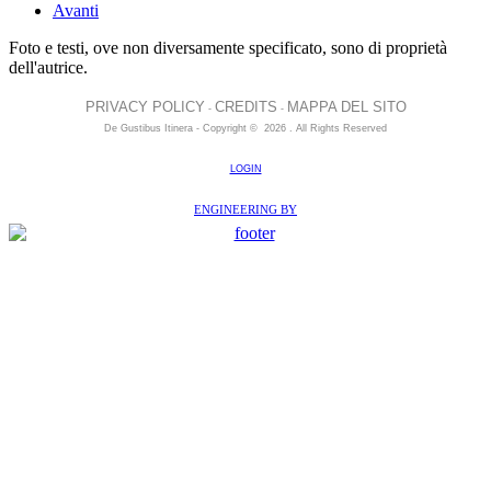
Avanti
Foto e testi, ove non diversamente specificato, sono di proprietà
dell'autrice.
PRIVACY POLICY
CREDITS
MAPPA DEL SITO
-
-
De Gustibus Itinera - Copyright
©
2026
.
All Rights Reserved
LOGIN
ENGINEERING BY