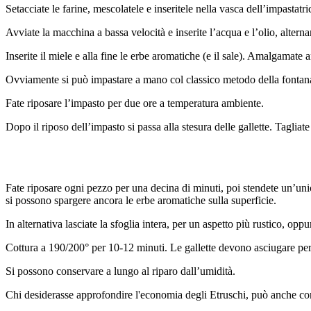
Setacciate le farine, mescolatele e inseritele nella vasca dell’impastatri
Avviate la macchina a bassa velocità e inserite l’acqua e l’olio, alterna
Inserite il miele e alla fine le erbe aromatiche (e il sale). Amalgama
Ovviamente si può impastare a mano col classico metodo della fontan
Fate riposare l’impasto per due ore a temperatura ambiente.
Dopo il riposo dell’impasto si passa alla stesura delle gallette. Tagliate
Fate riposare ogni pezzo per una decina di minuti, poi stendete un’unica
si possono spargere ancora le erbe aromatiche sulla superficie.
In alternativa lasciate la sfoglia intera, per un aspetto più rustico, opp
Cottura a 190/200° per 10-12 minuti. Le gallette devono asciugare per
Si possono conservare a lungo al riparo dall’umidità.
Chi desiderasse approfondire l'economia degli Etruschi, può anche co