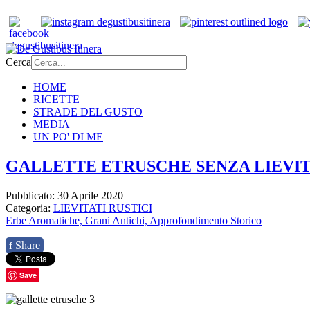
Cerca
HOME
RICETTE
STRADE DEL GUSTO
MEDIA
UN PO' DI ME
GALLETTE ETRUSCHE SENZA LIEVITO
Pubblicato: 30 Aprile 2020
Categoria:
LIEVITATI RUSTICI
Erbe Aromatiche,
Grani Antichi,
Approfondimento Storico
Share
f
Save