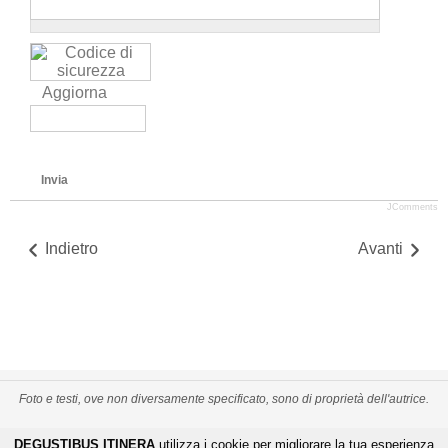
Aggiorna
Invia
JComments
Indietro
Avanti
Foto e testi, ove non diversamente specificato, sono di proprietà dell'autrice.
PRIVACY POLICY
CREDITS
MAPPA DEL SITO
DEGUSTIBUS ITINERA
utilizza i cookie per migliorare la tua esperienza
-
-