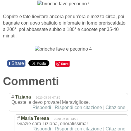
Coprite e fate lievitare ancora per un'ora e mezza circa, poi
bagnate con uovo sbattuto e infornate in forno preriscaldato
a 200°, poi abbassate subito a 180° e cuocete per 35-40
minuti.
Share
f
Save
Commenti
#
Tiziana
2020-05-07 07:35
Queste le devo provare! Meravigliose.
Rispondi
|
Rispondi con citazione
|
Citazione
#
Maria Teresa
2020-05-09 13:22
Grazie cara Tiziana, onoratissima!
Rispondi
|
Rispondi con citazione
|
Citazione