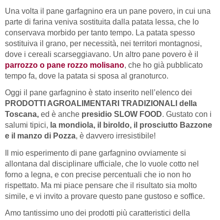
Una volta il pane garfagnino era un pane povero, in cui una
parte di farina veniva sostituita dalla patata lessa, che lo
conservava morbido per tanto tempo. La patata spesso
sostituiva il grano, per necessità, nei territori montagnosi,
dove i cereali scarseggiavano. Un altro pane povero è il
parrozzo o pane rozzo molisano
, che ho già pubblicato
tempo fa, dove la patata si sposa al granoturco.
Oggi il pane garfagnino è stato inserito nell’elenco dei
PRODOTTI AGROALIMENTARI TRADIZIONALI della
Toscana,
ed è anche
presidio SLOW FOOD
. Gustato con i
salumi tipici,
la mondiola, il biroldo, il prosciutto Bazzone
e il manzo di Pozza
, è davvero irresistibile!
Il mio esperimento di pane garfagnino ovviamente si
allontana dal disciplinare ufficiale, che lo vuole cotto nel
forno a legna, e con precise percentuali che io non ho
rispettato. Ma mi piace pensare che il risultato sia molto
simile, e vi invito a provare questo pane gustoso e soffice.
Amo tantissimo uno dei prodotti più caratteristici della