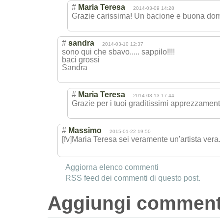
#
Maria Teresa
2014-03-09 14:28
Grazie carissima! Un bacione e buona dom
#
sandra
2014-03-10 12:37
sono qui che sbavo..... sappilo!!!!
baci grossi
Sandra
#
Maria Teresa
2014-03-13 17:44
Grazie per i tuoi graditissimi apprezzament
#
Massimo
2015-01-22 19:50
[fv]Maria Teresa sei veramente un'artista vera....
Aggiorna elenco commenti
RSS feed dei commenti di questo post.
Aggiungi commen