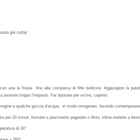
sata già cotta)
re con una la frusta fino alla comparsa di fitte bollicine. Aggiungere la pat
lavorare troppo l’impasto. Far riposare per un’ora, coperto.
ravergine e qualche goccia d’acqua, in modo omogeneo, facendo contemporaneam
oso per 20 minuti, formare a piacimento pagnotte o filoni, infine mettere a lie
mperatura di 24°.
rtare a 250°.