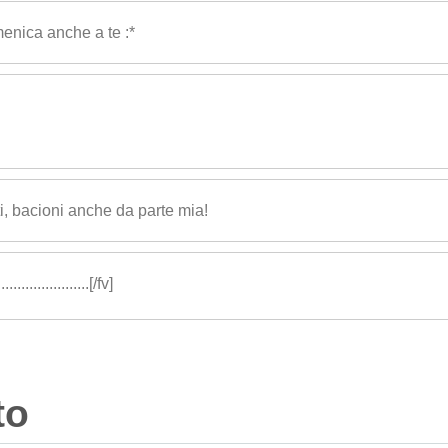
enica anche a te :*
i, bacioni anche da parte mia!
.......
............[/f
v]
to