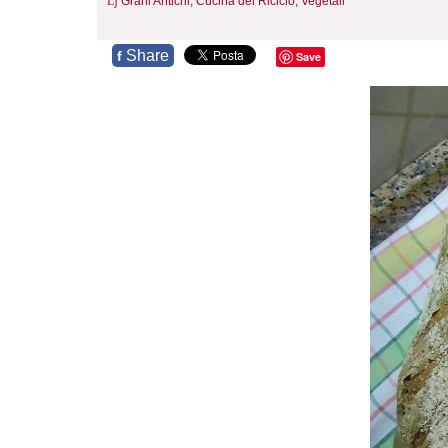
Grani Antichi,
Cucina del Riciclo,
Vegetali
Share
f
Save