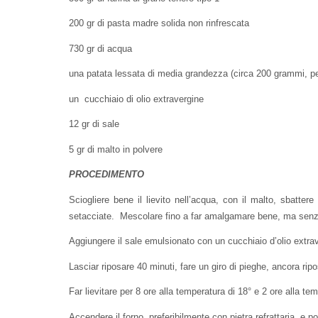
200 gr di pasta madre solida non rinfrescata
730 gr di acqua
una patata lessata di media grandezza (circa 200 grammi, pe
un cucchiaio di olio extravergine
12 gr di sale
5 gr di malto in polvere
PROCEDIMENTO
Sciogliere bene il lievito nell’acqua, con il malto, sbatte
setacciate. Mescolare fino a far amalgamare bene, ma senza 
Aggiungere il sale emulsionato con un cucchiaio d’olio ext
Lasciar riposare 40 minuti, fare un giro di pieghe, ancora rip
Far lievitare per 8 ore alla temperatura di 18° e 2 ore alla te
Accendere il forno, preferibilmente con pietra refrattaria, e po