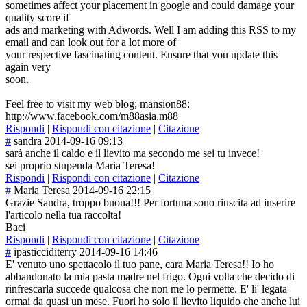
sometimes affect your placement in google and could damage your
quality score if
ads and marketing with Adwords. Well I am adding this RSS to my
email and can look out for a lot more of
your respective fascinating content. Ensure that you update this
again very
soon.
Feel free to visit my web blog; mansion88:
http://www.facebook.com/m88asia.m88
Rispondi
|
Rispondi con citazione
|
Citazione
#
sandra
2014-09-16 09:13
sarà anche il caldo e il lievito ma secondo me sei tu invece!
sei proprio stupenda Maria Teresa!
Rispondi
|
Rispondi con citazione
|
Citazione
#
Maria Teresa
2014-09-16 22:15
Grazie Sandra, troppo buona!!! Per fortuna sono riuscita ad inserire
l'articolo nella tua raccolta!
Baci
Rispondi
|
Rispondi con citazione
|
Citazione
#
ipasticciditerry
2014-09-16 14:46
E' venuto uno spettacolo il tuo pane, cara Maria Teresa!! Io ho
abbandonato la mia pasta madre nel frigo. Ogni volta che decido di
rinfrescarla succede qualcosa che non me lo permette. E' li' legata
ormai da quasi un mese. Fuori ho solo il lievito liquido che anche lui