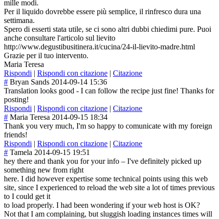
mille modi.
Per il liquido dovrebbe essere più semplice, il rinfresco dura una
settimana.
Spero di esserti stata utile, se ci sono altri dubbi chiedimi pure. Puoi
anche consultare l'articolo sul lievito
http://www.degustibusitinera.it/cucina/24-il-lievito-madre.html
Grazie per il tuo intervento.
Maria Teresa
Rispondi
|
Rispondi con citazione
|
Citazione
#
Bryan Sands
2014-09-14 15:36
Translation looks good - I can follow the recipe just fine! Thanks for
posting!
Rispondi
|
Rispondi con citazione
|
Citazione
#
Maria Teresa
2014-09-15 18:34
Thank you very much, I'm so happy to comunicate with my foreign
friends!
Rispondi
|
Rispondi con citazione
|
Citazione
#
Tamela
2014-09-15 19:51
hey there and thank you for your info – I've definitely picked up
something new from right
here. I did however expertise some technical points using this web
site, since I experienced to reload the web site a lot of times previous
to I could get it
to load properly. I had been wondering if your web host is OK?
Not that I am complaining, but sluggish loading instances times will