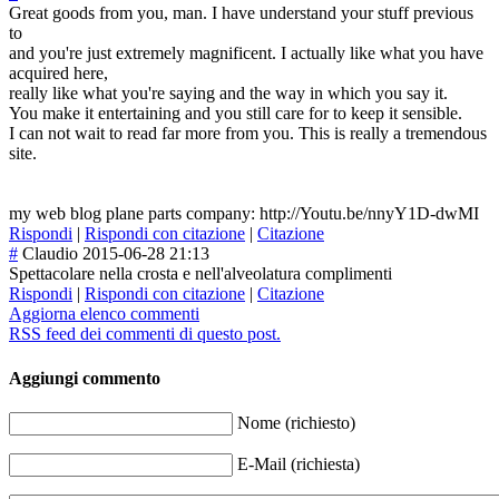
Great goods from you, man. I have understand your stuff previous
to
and you're just extremely magnificent. I actually like what you have
acquired here,
really like what you're saying and the way in which you say it.
You make it entertaining and you still care for to keep it sensible.
I can not wait to read far more from you. This is really a tremendous
site.
my web blog plane parts company: http://Youtu.be/nnyY1D-dwMI
Rispondi
|
Rispondi con citazione
|
Citazione
#
Claudio
2015-06-28 21:13
Spettacolare nella crosta e nell'alveolatur
a complimenti
Rispondi
|
Rispondi con citazione
|
Citazione
Aggiorna elenco commenti
RSS feed dei commenti di questo post.
Aggiungi commento
Nome (richiesto)
E-Mail (richiesta)