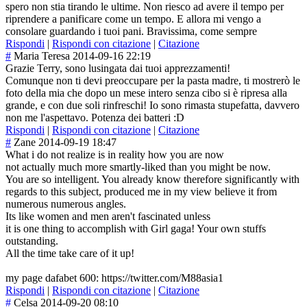
spero non stia tirando le ultime. Non riesco ad avere il tempo per
riprendere a panificare come un tempo. E allora mi vengo a
consolare guardando i tuoi pani. Bravissima, come sempre
Rispondi
|
Rispondi con citazione
|
Citazione
#
Maria Teresa
2014-09-16 22:19
Grazie Terry, sono lusingata dai tuoi apprezzamenti!
Comunque non ti devi preoccupare per la pasta madre, ti mostrerò le
foto della mia che dopo un mese intero senza cibo si è ripresa alla
grande, e con due soli rinfreschi! Io sono rimasta stupefatta, davvero
non me l'aspettavo. Potenza dei batteri :D
Rispondi
|
Rispondi con citazione
|
Citazione
#
Zane
2014-09-19 18:47
What i do not realize is in reality how you are now
not actually much more smartly-liked than you might be now.
You are so intelligent. You already know therefore significantly with
regards to this subject, produced me in my view believe it from
numerous numerous angles.
Its like women and men aren't fascinated unless
it is one thing to accomplish with Girl gaga! Your own stuffs
outstanding.
All the time take care of it up!
my page dafabet 600: https://twitter.com/M88asia1
Rispondi
|
Rispondi con citazione
|
Citazione
#
Celsa
2014-09-20 08:10