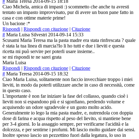
#
Maria Teresa
2014-09-15 18:18
Ciao Michela, amica di impasti :) scommetto che anche tu avresti
tentato un impasto improvvisato, pur di avere un buon pane fatto in
casa e con ottime materie prime!
Un bacione :*
Rispondi
|
Rispondi con citazione
|
Citazione
#
Maria Luisa Silvestri
2014-09-14 15:33
Scusami Maria Teresa ma la pasta madre era stata rinfrescata ? quale
è stata la tua linea di marcia?Io li ho tutti e due i lieviti e questa
ricetta mi può servire per poterli usare insieme..
se mi rispondi te ne sarei grata
Maria Luisa
Rispondi
|
Rispondi con citazione
|
Citazione
#
Maria Teresa
2014-09-15 18:32
Ciao Maria Luisa, solitamente non faccio invecchiare troppo i miei
lieviti, in modo da poterli utilizzare anche in caso di necessità, come
in questo caso.
L'importante è non far iniziare la fase del collasso, quando cioè i
lieviti non si espandono più e si sgonfiano, perdendo volume e
acquisendo un odore sgradevole e un gusto molto acido.
Generalmente io lego la mia pasta madre, e, nutrendola con doppia
dose di farina e acqua rispetto al peso del lievito, si mantiene bene
per 3-4 giorni. Io la assaggio sempre, per verificarne l'acidità e la
dolcezza, e per sentirne i profumi. Mi lascio molto guidare dai sensi.
Inoltre spesso lascio un pezzettino fuori dalla legatura, lo uso in