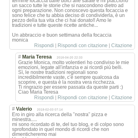
termine focaccia dalle dolci alle salate e mi piacciono
un sacco tutte le storie che si nascondono dietro ad
ogni preparazione. Non conoscevo questa focaccia e
sono felice che tu abbia deciso di condividerla, è un
pezzo della tua vita che ci hai donato!! Amo le
tradizioni e tutte queste ricette antiche...
Un abbraccio e buon settimana della focaccia
monica
Rispondi
|
Rispondi con citazione
|
Citazione
#
Maria Teresa
2016-04-20 22:33
Grazie Monica, molto volentieri ho condiviso le mie
emozioni, legate all'infanzia e ai ricordi più belli.
Sì, le nostre tradizioni regionali sono
incredibilmente vaste, c'è sempre qualcosa da
scoprire, e questa è la nostra vera ricchezza.
Ti ringrazio per essere passata da queste parti :)
Ciao Maria Teresa
Rispondi
|
Rispondi con citazione
|
Citazione
#
Valerio
2018-02-03 07:14
Ero in giro alla ricerca della "nostra" pizza e
minestra.....
mi sono ricordato di te, del tuo blog, e di colpo sono
sprofondato in quel mondo di ricordi che non
dimenticheremo mai