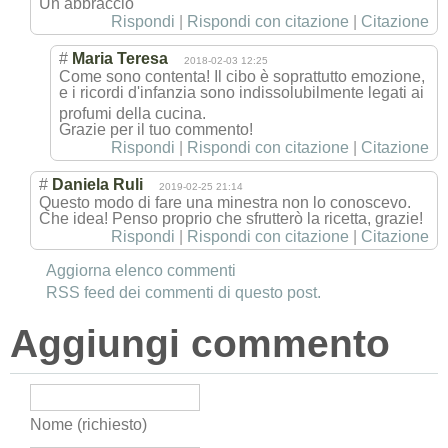
Un abbraccio
Rispondi
|
Rispondi con citazione
|
Citazione
#
Maria Teresa
2018-02-03 12:25
Come sono contenta! Il cibo è soprattutto emozione,
e i ricordi d'infanzia sono indissolubilmen
te legati ai
profumi della cucina.
Grazie per il tuo commento!
Rispondi
|
Rispondi con citazione
|
Citazione
#
Daniela Ruli
2019-02-25 21:14
Questo modo di fare una minestra non lo conoscevo.
Che idea! Penso proprio che sfrutterò la ricetta, grazie!
Rispondi
|
Rispondi con citazione
|
Citazione
Aggiorna elenco commenti
RSS feed dei commenti di questo post.
Aggiungi commento
Nome (richiesto)