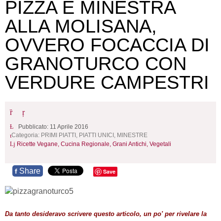
PIZZA E MINESTRA
ALLA MOLISANA,
OVVERO FOCACCIA DI
GRANOTURCO CON
VERDURE CAMPESTRI
Pubblicato: 11 Aprile 2016
Categoria:
PRIMI PIATTI, PIATTI UNICI, MINESTRE
Ricette Vegane,
Cucina Regionale,
Grani Antichi,
Vegetali
Share
f
Save
Da tanto desideravo scrivere questo articolo, un po' per rivelare la