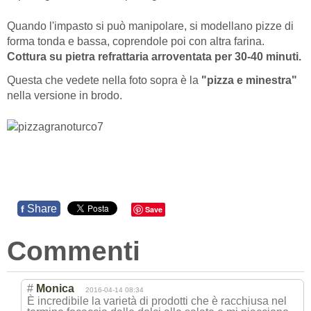
Quando l'impasto si può manipolare, si modellano pizze di
forma tonda e bassa, coprendole poi con altra farina.
Cottura su pietra refrattaria arroventata per 30-40 minuti.
Questa che vedete nella foto sopra è la
"pizza e minestra"
nella versione in brodo.
Share
f
Save
Commenti
#
Monica
2016-04-14 08:34
È incredibile la varietà di prodotti che è racchiusa nel