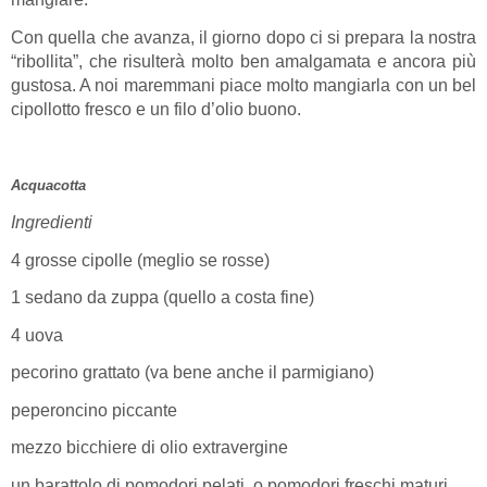
Con quella che avanza, il giorno dopo ci si prepara la nostra
“ribollita”, che risulterà molto ben amalgamata e ancora più
gustosa. A noi maremmani piace molto mangiarla con un bel
cipollotto fresco e un filo d’olio buono.
Acquacotta
Ingredienti
4 grosse cipolle (meglio se rosse)
1 sedano da zuppa (quello a costa fine)
4 uova
pecorino grattato (va bene anche il parmigiano)
peperoncino piccante
mezzo bicchiere di olio extravergine
un barattolo di pomodori pelati, o pomodori freschi maturi