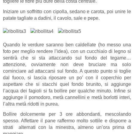
togliere le fibre più dure della costa centrale.
Iniziare un soffritto con cipolla, sedano e carota, poi unire le
patate tagliate a dadini, il cavolo, sale e pepe.
Quando le verdure saranno ben caldellate (ho messo una
foto per meglio rendere l’idea), con un cucchiaio di legno si
sentirà che si sta attaccando sul fondo del tegame…
attenzione, ovviamente non deve bruciare ma solo
cominciare ad attaccarsi sul fondo. A questo punto si toglie
dal fuoco, si lascia riposare un po’ con il coperchio per
aspettare che si stacchi quel fondo brunito, si aggiunge
l’acqua dei fagioli si fa bollire per qualche minuto. Infine si
aggiunge il pomodoro, metà cannellini e metà borlotti interi,
l’altra metà ridotti in purea.
Bollire dolcemente per 3 ore abbondanti, mescolando
spesso. Affettare il pane raffermo molto sottile e disporre a
strati alternati con la minestra, almeno un’ora prima di
mangiare.