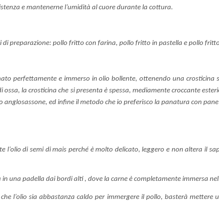
stenza e mantenerne l’umidità al cuore durante la cottura.
i di preparazione: pollo fritto con farina, pollo fritto in pastella e pollo fr
rinato perfettamente e immerso in olio bollente, ottenendo una crosticina s
ivi di ossa, la crosticina che si presenta è spessa, mediamente croccante este
itto anglosassone, ed infine il metodo che io preferisco la panatura con pa
e l’olio di semi di mais perché è molto delicato, leggero e non altera il sap
lta in una padella dai bordi alti , dove la carne è completamente immersa ne
he l’olio sia abbastanza caldo per immergere il pollo, basterà mettere u