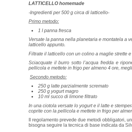
LATTICELLO homemade
-Ingredienti per 500 g circa di latticello-
Primo metodo:
1 l panna fresca
Versate la panna nella planetaria e montatela a vel
latticello appunto.
Filtrate il latticello con un colino a maglie strette e
Sciacquate il burro sotto l’acqua fredda e ripone
pellicola e mettete in frigo per almeno 4 ore, meglio
Secondo metodo:
250 g latte parzialmente scremato
250 g yogurt magro
10 ml succo di limone filtrato
In una ciotola versate lo yogurt e il latte e stemp
coprite con la pellicola e mettete in frigo per almen
Il regolamento prevede due metodi obbligatori, un
bisogna seguire la tecnica di base indicata da Silvi