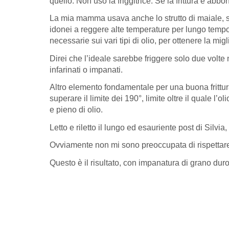
quello. Non uso la friggitrice. Se la frittura è a
La mia mamma usava anche lo strutto di maiale, sopra
idonei a reggere alte temperature per lungo temp
necessarie sui vari tipi di olio, per ottenere la migli
Direi che l’ideale sarebbe friggere solo due volte 
infarinati o impanati.
Altro elemento fondamentale per una buona frittu
superare il limite dei 190°, limite oltre il quale 
e pieno di olio.
Letto e riletto il lungo ed esauriente post di Silvia,
Ovviamente non mi sono preoccupata di rispettar
Questo è il risultato, con impanatura di grano duro