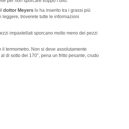
le per non sporcare troppo l’olio.
il
dottor Meyers
lo ha inserito tra i grassi più
i leggere, troverete tutte le informazioni
i pezzi impastellati sporcano molto meno dei pezzi
e il termometro. Non si deve assolutamente
al di sotto dei 170°, pena un fritto pesante, crudo