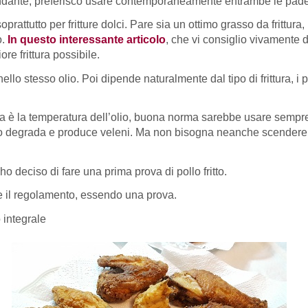
bbondante, preferisco usare contemporaneamente entrambe le padel
ttutto per fritture dolci. Pare sia un ottimo grasso da frittura, 
o.
In questo interessante articolo
, che vi consiglio vivamente d
ore frittura possibile.
nello stesso olio. Poi dipende naturalmente dal tipo di frittura, 
ra è la temperatura dell’olio, buona norma sarebbe usare sempr
l’olio degrada e produce veleni. Ma non bisogna neanche scendere 
 ho deciso di fare una prima prova di pollo fritto.
e il regolamento, essendo una prova.
 integrale