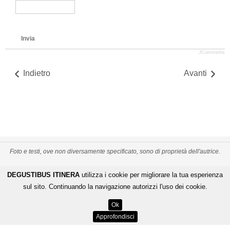
Invia
JComments
Indietro
Avanti
Foto e testi, ove non diversamente specificato, sono di proprietà dell'autrice.
PRIVACY POLICY
CREDITS
MAPPA DEL SITO
DEGUSTIBUS ITINERA
utilizza i cookie per migliorare la tua esperienza
-
-
De Gustibus Itinera - Copyright
©
2026
.
All Rights Reserved
sul sito. Continuando la navigazione autorizzi l'uso dei cookie.
LOGIN
Ok
ENGINEERING BY
Approfondisci