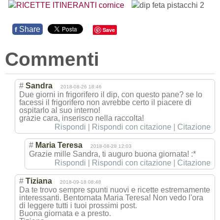
Share
f
Save
Commenti
#
Sandra
2018-08-26 18:46
Due giorni in frigorifero il dip, con questo pane? se lo
facessi il frigorifero non avrebbe certo il piacere di
ospitarlo al suo interno!
grazie cara, inserisco nella raccolta!
Rispondi
|
Rispondi con citazione
|
Citazione
#
Maria Teresa
2018-08-28 12:03
Grazie mille Sandra, ti auguro buona giornata! :*
Rispondi
|
Rispondi con citazione
|
Citazione
#
Tiziana
2018-09-18 08:48
Da te trovo sempre spunti nuovi e ricette estremamente
interessanti. Bentornata Maria Teresa! Non vedo l'ora
di leggere tutti i tuoi prossimi post.
Buona giornata e a presto.