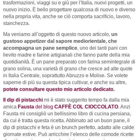
trasformazioni, viaggi su e giù per l’Italia, nuovi progetti, un
nuovo inizio. È bello progettare qualcosa di nuovo e diverso
nella propria vita, anche se ciò comporta sacrificio, lavoro,
stanchezza.
Ma veniamo all’oggetto di questo nuovo articolo,
un
gustoso appetizer dal sapore mediorientale, che
accompagna un pane semplice
, uno dei tanti pani con
lievito madre e farine artigianali che fanno parte della mia
quotidianità. È un pane preparato con farina semintegrale di
grano solina, una varietà di grano che cresce ad alte quote
in Italia Centrale, soprattutto Abruzzo e Molise. Se volete
saperne di più su questa tipica cultivar, e anche su altre,
potete consultare questo mio articolo dedicato.
Il dip di pistacchi
mi è stato suggerito tempo fa dalla mia
amica
Fausta
del blog
CAFFÈ COL CIOCCOLATO
. Anzi
Fausta mi consigliò un bellissimo libro di cucina persiana,
da cui è tratta questa ricetta. Abbinato ad un buon pane, il
dip di pistacchi e feta è un brunch perfetto, adatto alle calde
giornate estive. Può arricchire l’elenco delle comode ricette