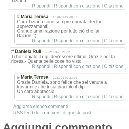
Tiziana
Rispondi
|
Rispondi con citazione
|
Citazione
#
Maria Teresa
2018-09-29 00:57
Cara Tiziana sono sempre onorata dei tuoi
apprezzamenti!
Grande ammirazione per tutto ciò che fai!
Bacioni :)
Rispondi
|
Rispondi con citazione
|
Citazione
#
Daniela Ruli
2021-03-28 23:32
Ti ho copiato il dip: dev'essere ottimo. Grazie per la
ricetta.- Quante belle cose ho visto!
Rispondi
|
Rispondi con citazione
|
Citazione
#
Maria Teresa
2021-05-02 23:26
Grazie Daniela, sono felice che sei venuta a
trovarmi e che ti sia piaciuto il dip.
Un caro abbraccio!
Rispondi
|
Rispondi con citazione
|
Citazione
Aggiorna elenco commenti
RSS feed dei commenti di questo post.
Aggiungi commento