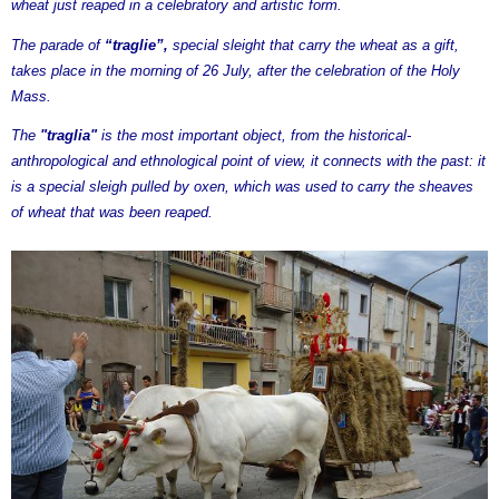
wheat just reaped in a celebratory and artistic form.
The parade of
“traglie”,
special sleight that carry the wheat as a gift,
takes place in the morning of 26 July, after the celebration of the Holy
Mass.
The
"traglia"
is the most important object, from the historical-
anthropological and ethnological point of view, it connects with the past: it
is a special sleigh pulled by oxen, which was used to carry the sheaves
of wheat that was been reaped.