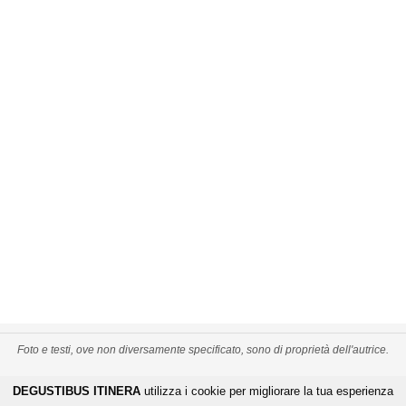
Foto e testi, ove non diversamente specificato, sono di proprietà dell'autrice.
PRIVACY POLICY
CREDITS
MAPPA DEL SITO
DEGUSTIBUS ITINERA
utilizza i cookie per migliorare la tua esperienza
-
-
De Gustibus Itinera - Copyright
©
2026
.
All Rights Reserved