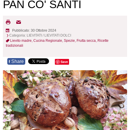
PAN CO' SANTI
Pubblicato: 30 Ottobre 2024
Categoria:
LIEVITATI
/
LIEVITATI DOLCI
Lievito madre,
Cucina Regionale,
Spezie,
Frutta secca,
Ricette
tradizionali
Share
f
Save