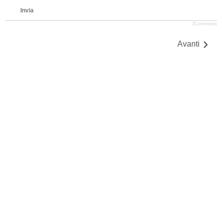
Invia
JComments
Avanti