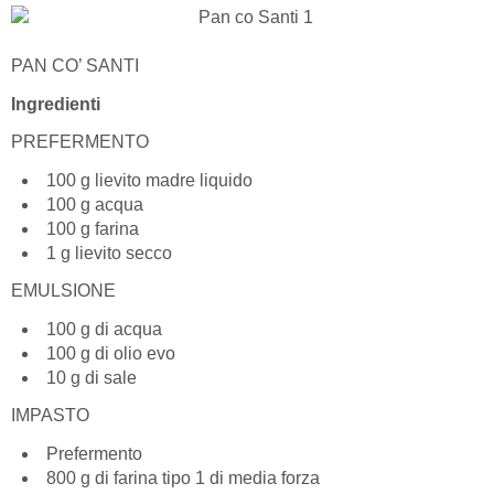
PAN CO’ SANTI
Ingredienti
PREFERMENTO
100 g lievito madre liquido
100 g acqua
100 g farina
1 g lievito secco
EMULSIONE
100 g di acqua
100 g di olio evo
10 g di sale
IMPASTO
Prefermento
800 g di farina tipo 1 di media forza