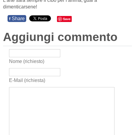
L’arte sarà sempre il cibo per l’anima, guai a
dimenticarsene!
Share
f
Save
Aggiungi commento
Nome (richiesto)
E-Mail (richiesta)