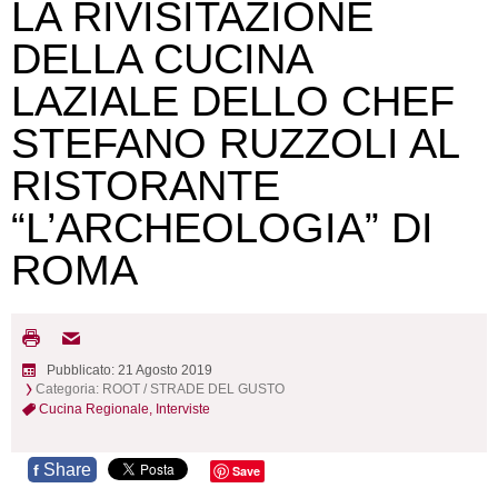
LA RIVISITAZIONE
DELLA CUCINA
LAZIALE DELLO CHEF
STEFANO RUZZOLI AL
RISTORANTE
“L’ARCHEOLOGIA” DI
ROMA
Pubblicato: 21 Agosto 2019
Categoria:
ROOT
/
STRADE DEL GUSTO
Cucina Regionale,
Interviste
Share
f
Save