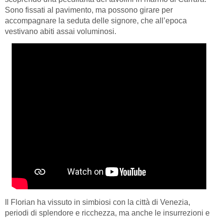
Sono fissati al pavimento, ma possono girare per
accompagnare la seduta delle signore, che all’epoca
vestivano abiti assai voluminosi.
Il Florian ha vissuto in simbiosi con la città di Venezia,
periodi di splendore e ricchezza, ma anche le insurrezioni e