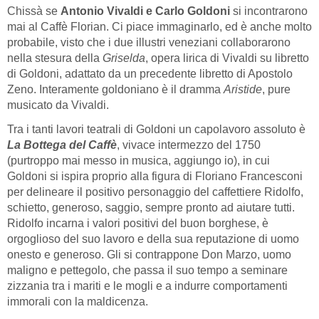
Chissà se
Antonio Vivaldi e Carlo Goldoni
si incontrarono
mai al Caffè Florian. Ci piace immaginarlo, ed è anche molto
probabile, visto che i due illustri veneziani collaborarono
nella stesura della
Griselda
, opera lirica di Vivaldi su libretto
di Goldoni, adattato da un precedente libretto di Apostolo
Zeno. Interamente goldoniano è il dramma
Aristide
, pure
musicato da Vivaldi.
Tra i tanti lavori teatrali di Goldoni un capolavoro assoluto è
La Bottega del Caffè
, vivace intermezzo del 1750
(purtroppo mai messo in musica, aggiungo io), in cui
Goldoni si ispira proprio alla figura di Floriano Francesconi
per delineare il positivo personaggio del caffettiere Ridolfo,
schietto, generoso, saggio, sempre pronto ad aiutare tutti.
Ridolfo incarna i valori positivi del buon borghese, è
orgoglioso del suo lavoro e della sua reputazione di uomo
onesto e generoso. Gli si contrappone Don Marzo, uomo
maligno e pettegolo, che passa il suo tempo a seminare
zizzania tra i mariti e le mogli e a indurre comportamenti
immorali con la maldicenza.