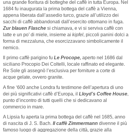
una grande fioritura di botteghe del caffè in tutta Europa. Nel
1684 fu inaugurata la prima bottega del caffè a Vienna,
appena liberata dall’assedio turco, grazie all’utilizzo dei
sacchi di caffè abbandonati dall’esercito ottomano in fuga.
Zur blauen Flasche
si chiamava, e vi si serviva caffè con
latte e un po’ di miele, insieme ai
kipfel
, piccoli panini dolci a
forma di mezzaluna, che esorcizzavano simbolicamente il
nemico.
Il primo caffè parigino fu
Le Procope,
aperto nel 1686 dal
siciliano Procopio Dei Coltelli, locale raffinato ed elegante.
Re Sole gli assegnò l’esclusiva per forniture a corte di
acque gelate, ovvero granite.
A fine ‘600 anche Londra fu testimone dell’apertura di uno
dei più significativi caffè d’Europa, il
Lloyd’s Coffee House
,
punto d’incontro di tutti quelli che si dedicavano al
commercio in mare.
A Lipsia fu aperta la prima bottega del caffè nel 1685, anno
di nascita di J. S. Bach.
Il caffè Zimmermann
divenne il più
famoso luogo di aggregazione della città, grazie alla