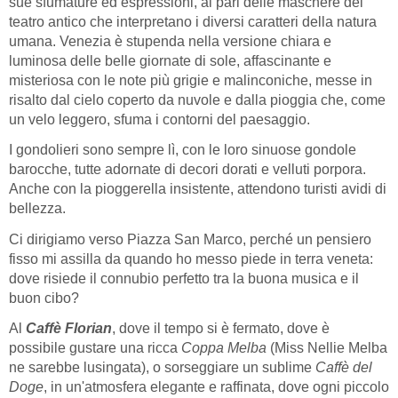
sue sfumature ed espressioni, al pari delle maschere del
teatro antico che interpretano i diversi caratteri della natura
umana. Venezia è stupenda nella versione chiara e
luminosa delle belle giornate di sole, affascinante e
misteriosa con le note più grigie e malinconiche, messe in
risalto dal cielo coperto da nuvole e dalla pioggia che, come
un velo leggero, sfuma i contorni del paesaggio.
I gondolieri sono sempre lì, con le loro sinuose gondole
barocche, tutte adornate di decori dorati e velluti porpora.
Anche con la pioggerella insistente, attendono turisti avidi di
bellezza.
Ci dirigiamo verso Piazza San Marco, perché un pensiero
fisso mi assilla da quando ho messo piede in terra veneta:
dove risiede il connubio perfetto tra la buona musica e il
buon cibo?
Al
Caffè Florian
, dove il tempo si è fermato, dove è
possibile gustare una ricca
Coppa Melba
(Miss Nellie Melba
ne sarebbe lusingata), o sorseggiare un sublime
Caffè del
Doge
, in un'atmosfera elegante e raffinata, dove ogni piccolo