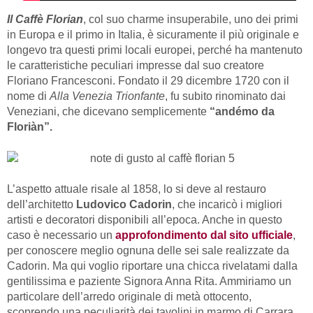
Il Caffè Florian
, col suo charme insuperabile, uno dei primi
in Europa e il primo in Italia, è sicuramente il più originale e
longevo tra questi primi locali europei, perché ha mantenuto
le caratteristiche peculiari impresse dal suo creatore
Floriano Francesconi. Fondato il 29 dicembre 1720 con il
nome di
Alla Venezia Trionfante
, fu subito rinominato dai
Veneziani, che dicevano semplicemente
“andémo da
Floriàn”.
L’aspetto attuale risale al 1858, lo si deve al restauro
dell’architetto
Ludovico Cadorin
, che incaricò i migliori
artisti e decoratori disponibili all’epoca. Anche in questo
caso è necessario un
approfondimento dal sito ufficiale
,
per conoscere meglio ognuna delle sei sale realizzate da
Cadorin. Ma qui voglio riportare una chicca rivelatami dalla
gentilissima e paziente Signora Anna Rita. Ammiriamo un
particolare dell’arredo originale di metà ottocento,
scoprendo una peculiarità dei tavolini in marmo di Carrara.