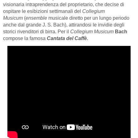
visionaria intraprendenza del proprietario, che decise di
ospitare le esibizioni settimanali del
Collegium
Musicum
(
ensemble
musicale diretto per un lungo periodo
anche dal grande J. S. Bach), attirandosi le invidie degli
storici rivenditori di birra. Per il
Collegium Musicum
Bach
compose la famosa
Cantata del Caffè.