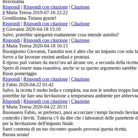
Bravissima
Rispondi
|
Rispondi con citazione
|
Citazione
#
Maria Teresa
2019-07-16 22:22
Gentilissima Tiziana grazie!
Rispondi
|
Rispondi con citazione
|
Citazione
#
Giovanni
2020-04-18 15:10
Salve, potrebbe spiegarmi esattamente cosa intende autolisi?
Rispondi
|
Rispondi con citazione
|
Citazione
#
Maria Teresa
2020-04-18 16:15
Buongiorno Giovanni, l'autolisi non è altro che un impasto con sola fa
Serve a far lavorare enzimi amilasi e proteasi.
Il riposo può variare da mezz'ora ad alcune ore, a seconda della ricetta
Spero di essere stata esaustiva, anche se su questo argomento sarebbe 
Buon pomeriggio
Rispondi
|
Rispondi con citazione
|
Citazione
#
Fabio
2020-04-22 01:42
Salve, la ricetta è molto bella e completa, ma non le sembra troppo lu
potrebbe far fare una lievitazione a temperarura ambiente per abbrevia
Rispondi
|
Rispondi con citazione
|
Citazione
#
Maria Teresa
2020-04-22 20:11
Buonasera Fabio, se preferisci, puoi accorciare i tempi facendo lievita
controllo i lieviti. Tuttavia c'è da dire che i laboratori delle panette
per la lievitazione dell'impasto finale.
Sarei contenta di un tuo riscontro quando proverai questa ricetta.
Buona serata!