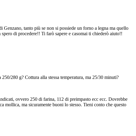
 di Genzano, tanto più se non si possiede un forno a legna ma quello
spero di procedere!! Ti farò sapere e casomai ti chiederò aiuto!!
ca 250/280 g? Cottura alla stessa temperatura, ma 25/30 minuti?
i indicati, ovvero 250 di farina, 112 di preimpasto ecc ecc. Dovrebbe
oca mollica, ma sicuramente buoni lo stesso. Tieni conto che questo