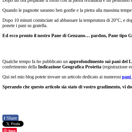
Dopo un’ora preparate il forno con la pietra refrattaria e un pentolin
Quando le pagnotte saranno ben gonfie e la pietra alla massima temperat
Dopo 10 minuti cominciate ad abbassare la temperatura di 20°C, e dopo
ponete i pani su gratella.
Ed ecco pronto il nostro Pane di Genzano… pardon, Pane tipo G
Qualche tempo fa ho pubblicato un
approfondimento sui pani del L
conferimento della
Indicazione Geografica Protetta
(registrazione 
Qui nel mio blog potete trovare un articolo dedicato ai numerosi
pani
Sperando che questo articolo sia stato di vostro gradimento, vi 
Share
f
Save