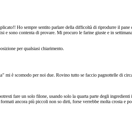
icato!! Ho sempre sentito parlare della difficoltà di riprodurre il pane
i e sono contenta di provare. Mi procuro le farine giuste e in settimana 
posizione per qualsiasi chiarimento.
ta" mi è scomodo per noi due. Rovino tutto se faccio pagnottelle di cir
potresti fare un solo filone, usando solo la quarta parte degli ingredient
formati ancora più piccoli non so dirti, forse verrebbe molta crosta e p