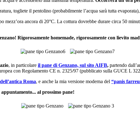
o d’acqua e accendetelo alla massima temperatura.
Occorrerà un’ora per
ura, togliete il pentolino (probabilmente l’acqua sarà tutta evaporata),
 mezz’ora ancora di 20°C. La cottura dovrebbe durare circa 50 minuti. G
enzano! Rigorosamente homemade, rigorosamente con lievito madr
azio
, in particolare
il pane di Genzano, sul sito AIFB
,
partendo dall’an
europea con Regolamento CE n. 2325/97 (pubblicato sulla GUCE L 322
 dell’antica Roma
, e anche la mia versione moderna del
“panis farreu
do appuntamento... al prossimo pane!