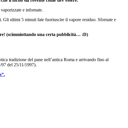
ché il forno sia rovente come dev’essere.
 vaporizzate e infornate.
li ultimi 5 minuti fate fuoriuscire il vapore residuo. Sfornate e
e! (scimmiottando una certa pubblicità… :D)
tica tradizione del pane nell’antica Roma e arrivando fino al
/97 del 25/11/1997).
s”.