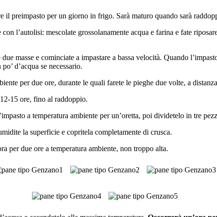
are il preimpasto per un giorno in frigo. Sarà maturo quando sarà raddop
con l’autolisi: mescolate grossolanamente acqua e farina e fate riposare 
e le due masse e cominciate a impastare a bassa velocità. Quando l’impast
n po’ d’acqua se necessario.
iente per due ore, durante le quali farete le pieghe due volte, a distanz
 12-15 ore, fino al raddoppio.
’impasto a temperatura ambiente per un’oretta, poi dividetelo in tre pezz
umidite la superficie e copritela completamente di crusca.
cora per due ore a temperatura ambiente, non troppo alta.