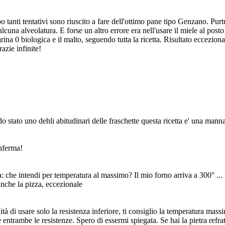
 tanti tentativi sono riuscito a fare dell'ottimo pane tipo Genzano. Purtr
alcuna alveolatura. E forse un altro errore era nell'usare il miele al po
arina 0 biologica e il malto, seguendo tutta la ricetta. Risultato eccez
azie infinite!
ndo stato uno dehli abitudinari delle fraschette questa ricetta e' una man
onferma!
: che intendi per temperatura al massimo? Il mio forno arriva a 300° ... 
nche la pizza, eccezionale
lità di usare solo la resistenza inferiore, ti consiglio la temperatura mas
 entrambe le resistenze. Spero di essermi spiegata. Se hai la pietra refr