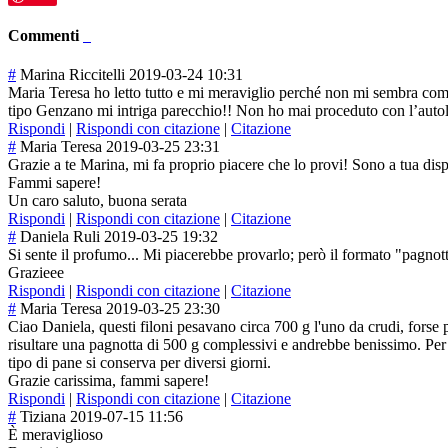
Commenti
#
Marina Riccitelli
2019-03-24 10:31
Maria Teresa ho letto tutto e mi meraviglio perché non mi sembra compl
tipo Genzano mi intriga parecchio!! Non ho mai proceduto con l’autolis
Rispondi
|
Rispondi con citazione
|
Citazione
#
Maria Teresa
2019-03-25 23:31
Grazie a te Marina, mi fa proprio piacere che lo provi! Sono a tua dis
Fammi sapere!
Un caro saluto, buona serata
Rispondi
|
Rispondi con citazione
|
Citazione
#
Daniela Ruli
2019-03-25 19:32
Si sente il profumo... Mi piacerebbe provarlo; però il formato "pagnot
Grazieee
Rispondi
|
Rispondi con citazione
|
Citazione
#
Maria Teresa
2019-03-25 23:30
Ciao Daniela, questi filoni pesavano circa 700 g l'uno da crudi, forse 
risultare una pagnotta di 500 g complessivi e andrebbe benissimo. Per 
tipo di pane si conserva per diversi giorni.
Grazie carissima, fammi sapere!
Rispondi
|
Rispondi con citazione
|
Citazione
#
Tiziana
2019-07-15 11:56
È meraviglioso