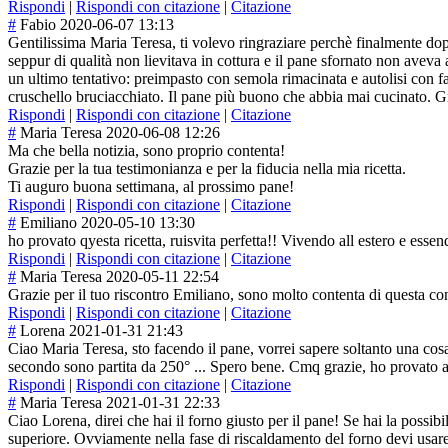
Rispondi
|
Rispondi con citazione
|
Citazione
#
Fabio
2020-06-07 13:13
Gentilissima Maria Teresa, ti volevo ringraziare perchè finalmente dopo
seppur di qualità non lievitava in cottura e il pane sfornato non aveva 
un ultimo tentativo: preimpasto con semola rimacinata e autolisi con f
cruschello bruciacchiato. Il pane più buono che abbia mai cucinato. Gr
Rispondi
|
Rispondi con citazione
|
Citazione
#
Maria Teresa
2020-06-08 12:26
Ma che bella notizia, sono proprio contenta!
Grazie per la tua testimonianza e per la fiducia nella mia ricetta.
Ti auguro buona settimana, al prossimo pane!
Rispondi
|
Rispondi con citazione
|
Citazione
#
Emiliano
2020-05-10 13:30
ho provato qyesta ricetta, ruisvita perfetta!! Vivendo all estero e esse
Rispondi
|
Rispondi con citazione
|
Citazione
#
Maria Teresa
2020-05-11 22:54
Grazie per il tuo riscontro Emiliano, sono molto contenta di questa c
Rispondi
|
Rispondi con citazione
|
Citazione
#
Lorena
2021-01-31 21:43
Ciao Maria Teresa, sto facendo il pane, vorrei sapere soltanto una cosa
secondo sono partita da 250° ... Spero bene. Cmq grazie, ho provato a
Rispondi
|
Rispondi con citazione
|
Citazione
#
Maria Teresa
2021-01-31 22:33
Ciao Lorena, direi che hai il forno giusto per il pane! Se hai la possibi
superiore. Ovviamente nella fase di riscaldamento del forno devi usare