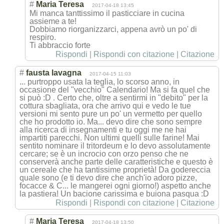
#
Maria Teresa
2017-04-18 13:45
Mi manca tanttissimo il pasticciare in cucina
assieme a te!
Dobbiamo riorganizzarci, appena avrò un po' di
respiro.
Ti abbraccio forte
Rispondi
|
Rispondi con citazione
|
Citazione
#
fausta lavagna
2017-04-15 11:03
... purtroppo usata la teglia, lo scorso anno, in
occasione del "vecchio" Calendario! Ma si fa quel che
si può :D . Certo che, oltre a sentirmi in "debito" per la
cottura sbagliata, ora che arrivo qui e vedo le tue
versioni mi sento pure un po' un vermetto per quello
che ho prodotto io. Ma... devo dire che sono sempre
alla ricerca di insegnamenti e tu oggi me ne hai
impartiti parecchi. Non ultimi quelli sulle farine! Mai
sentito nominare il tritordeum e lo devo assolutamente
cercare; se è un incrocio con orzo penso che ne
conserverà anche parte delle caratteristiche e questo è
un cereale che ha tantissime proprietà! Da godereccia
quale sono (e ti devo dire che anch'io adoro pizze,
focacce & C... le mangerei ogni giorno!) aspetto anche
la pastiera! Un bacione carissima e buiona pasqua :D
Rispondi
|
Rispondi con citazione
|
Citazione
#
Maria Teresa
2017-04-18 13:50