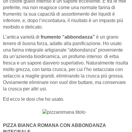
un colore giallo intenso e un sapore eccellente. È tra le mie
preferite, ma non reagisce come una normale farina di
frumento: la sua capacità di assorbimento dei liquidi è
inferiore, e, dopo l’incordatura, il risultato è un impasto più
morbido e delicato.
L’antica varietà di
frumento “abbondanza”
è un grano
tenero di buona forza, adatto alla panificazione. Ho usato
una farina integrale artigianale “abbondanza” proveniente
da un’azienda biodinamica, un profumo intenso di erba
fresca e un sapore davvero superlativo. Naturalmente risulta
molto grezza, con tanta crusca, per cui l’ho setacciata con
setaccio a maglie grandi, eliminando la crusca più grossa.
Ovviamente eliminare non vuol dire buttare, ma conservare
la crusca per altri usi.
Ed ecco le dosi che ho usato.
PIZZA BIANCA ROMANA CON ABBONDANZA
INTEGRALE