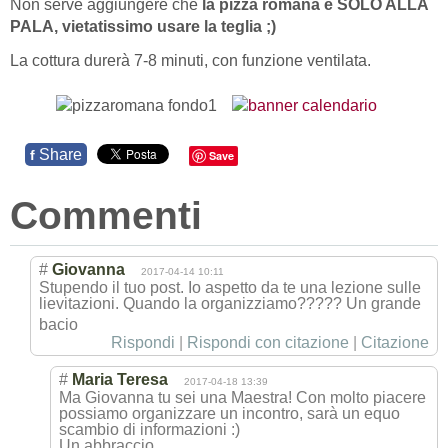
Non serve aggiungere che
la pizza romana è SOLO ALLA
PALA, vietatissimo usare la teglia ;)
La cottura durerà 7-8 minuti, con funzione ventilata.
Share
f
Save
Commenti
#
Giovanna
2017-04-14 10:11
Stupendo il tuo post. Io aspetto da te una lezione sulle
lievitazioni. Quando la organizziamo???
?? Un grande
bacio
Rispondi
|
Rispondi con citazione
|
Citazione
#
Maria Teresa
2017-04-18 13:39
Ma Giovanna tu sei una Maestra! Con molto piacere
possiamo organizzare un incontro, sarà un equo
scambio di informazioni :)
Un abbraccio