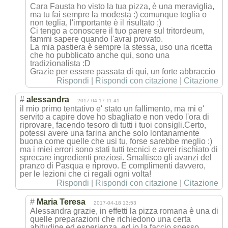
Cara Fausta ho visto la tua pizza, è una meraviglia,
ma tu fai sempre la modesta :) comunque teglia o
non teglia, l'importante è il risultato ;)
Ci tengo a conoscere il tuo parere sul tritordeum,
fammi sapere quando l'avrai provato.
La mia pastiera è sempre la stessa, uso una ricetta
che ho pubblicato anche qui, sono una
tradizionalista :D
Grazie per essere passata di qui, un forte abbraccio
Rispondi
|
Rispondi con citazione
|
Citazione
#
alessandra
2017-04-17 11:41
il mio primo tentativo e' stato un fallimento, ma mi e'
servito a capire dove ho sbagliato e non vedo l'ora di
riprovare, facendo tesoro di tutti i tuoi consigli.Certo,
potessi avere una farina anche solo lontanamente
buona come quelle che usi tu, forse sarebbe meglio :)
ma i miei errori sono stati tutti tecnici e avrei rischiato di
sprecare ingredienti preziosi. Smaltisco gli avanzi del
pranzo di Pasqua e riprovo. E complimenti davvero,
per le lezioni che ci regali ogni volta!
Rispondi
|
Rispondi con citazione
|
Citazione
#
Maria Teresa
2017-04-18 13:53
Alessandra grazie, in effetti la pizza romana è una di
quelle preparazioni che richiedono una certa
abitudine ed esperienza, ed io la faccio spesso.