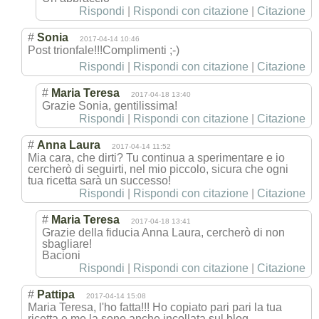
Rispondi
|
Rispondi con citazione
|
Citazione
#
Sonia
2017-04-14 10:46
Post trionfale!!!Com
plimenti ;-)
Rispondi
|
Rispondi con citazione
|
Citazione
#
Maria Teresa
2017-04-18 13:40
Grazie Sonia, gentilissima!
Rispondi
|
Rispondi con citazione
|
Citazione
#
Anna Laura
2017-04-14 11:52
Mia cara, che dirti? Tu continua a sperimentare e io
cercherò di seguirti, nel mio piccolo, sicura che ogni
tua ricetta sarà un successo!
Rispondi
|
Rispondi con citazione
|
Citazione
#
Maria Teresa
2017-04-18 13:41
Grazie della fiducia Anna Laura, cercherò di non
sbagliare!
Bacioni
Rispondi
|
Rispondi con citazione
|
Citazione
#
Pattipa
2017-04-14 15:08
Maria Teresa, l'ho fatta!!! Ho copiato pari pari la tua
ricetta e me la sono anche incollata sul blog.