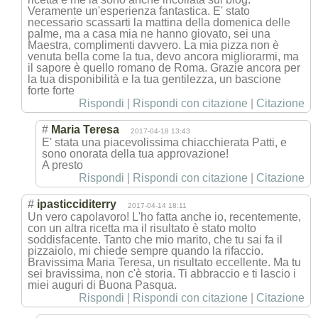
Veramente un'esperienza fantastica. E' stato
necessario scassarti la mattina della domenica delle
palme, ma a casa mia ne hanno giovato, sei una
Maestra, complimenti davvero. La mia pizza non è
venuta bella come la tua, devo ancora migliorarmi, ma
il sapore è quello romano de Roma. Grazie ancora per
la tua disponibilità e la tua gentilezza, un bascione
forte forte
Rispondi
|
Rispondi con citazione
|
Citazione
#
Maria Teresa
2017-04-18 13:43
E' stata una piacevolissima chiacchierata Patti, e
sono onorata della tua approvazione!
A presto
Rispondi
|
Rispondi con citazione
|
Citazione
#
ipasticciditerry
2017-04-14 18:11
Un vero capolavoro! L'ho fatta anche io, recentemente,
con un altra ricetta ma il risultato è stato molto
soddisfacente. Tanto che mio marito, che tu sai fa il
pizzaiolo, mi chiede sempre quando la rifaccio.
Bravissima Maria Teresa, un risultato eccellente. Ma tu
sei bravissima, non c'è storia. Ti abbraccio e ti lascio i
miei auguri di Buona Pasqua.
Rispondi
|
Rispondi con citazione
|
Citazione