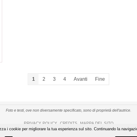
1
2
3
4
Avanti
Fine
Foto e testi, ove non diversamente specificato, sono di proprietà dell'autrice.
PRIVACY POLICY
CREDITS
MAPPA DEL SITO
-
-
izza i cookie per migliorare la tua esperienza sul sito. Continuando la navigazi
De Gustibus Itinera - Copyright
©
2026
.
All Rights Reserved