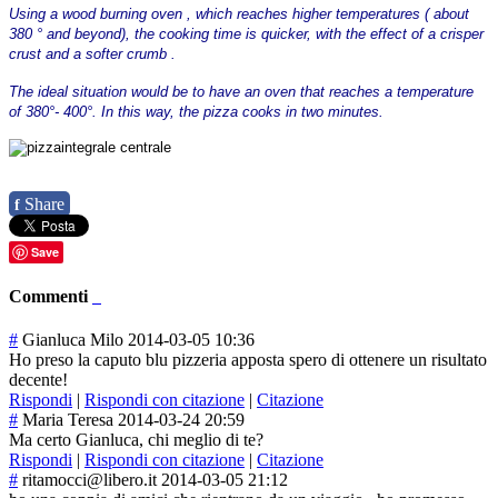
Using a wood burning oven , which reaches higher temperatures ( about
380 ° and beyond), the cooking time is quicker, with the effect of a crisper
crust and a softer crumb .
The ideal situation would be to have an oven that reaches a temperature
of 380°- 400°. In this way, the pizza cooks in two minutes.
Share
f
Save
Commenti
#
Gianluca Milo
2014-03-05 10:36
Ho preso la caputo blu pizzeria apposta spero di ottenere un risultato
decente!
Rispondi
|
Rispondi con citazione
|
Citazione
#
Maria Teresa
2014-03-24 20:59
Ma certo Gianluca, chi meglio di te?
Rispondi
|
Rispondi con citazione
|
Citazione
#
ritamocci@libero.it
2014-03-05 21:12