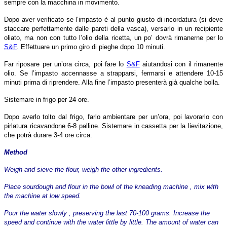
sempre con la macchina in movimento.
Dopo aver verificato se l’impasto è al punto giusto di incordatura (si deve
staccare perfettamente dalle pareti della vasca), versarlo in un recipiente
oliato, ma non con tutto l’olio della ricetta, un po’ dovrà rimanerne per lo
S&F
. Effettuare un primo giro di pieghe dopo 10 minuti.
Far riposare per un’ora circa, poi fare lo
S&F
aiutandosi con il rimanente
olio. Se l’impasto accennasse a strapparsi, fermarsi e attendere 10-15
minuti prima di riprendere. Alla fine l’impasto presenterà già qualche bolla.
Sistemare in frigo per 24 ore.
Dopo averlo tolto dal frigo, farlo ambientare per un’ora, poi lavorarlo con
pirlatura ricavandone 6-8 palline. Sistemare in cassetta per la lievitazione,
che potrà durare 3-4 ore circa.
Method
Weigh and sieve the flour, weigh the other ingredients.
Place sourdough and flour in the bowl of the kneading machine , mix with
the machine at low speed.
Pour the water slowly , preserving the last 70-100 grams. Increase the
speed and continue with the water little by little. The amount of water can