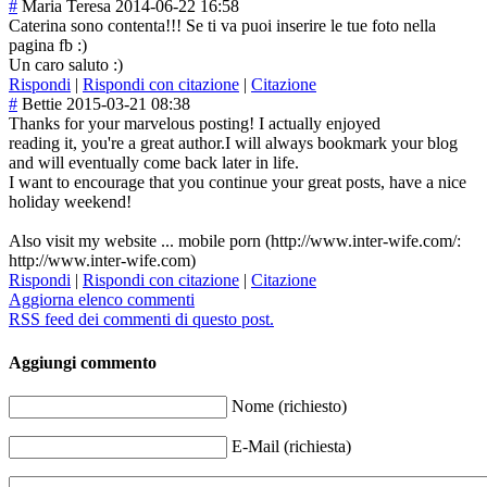
#
Maria Teresa
2014-06-22 16:58
Caterina sono contenta!!! Se ti va puoi inserire le tue foto nella
pagina fb :)
Un caro saluto :)
Rispondi
|
Rispondi con citazione
|
Citazione
#
Bettie
2015-03-21 08:38
Thanks for your marvelous posting! I actually enjoyed
reading it, you're a great author.I will always bookmark your blog
and will eventually come back later in life.
I want to encourage that you continue your great posts, have a nice
holiday weekend!
Also visit my website ... mobile porn (http://www.inter-wife.com/:
http://www.inter-wife.com)
Rispondi
|
Rispondi con citazione
|
Citazione
Aggiorna elenco commenti
RSS feed dei commenti di questo post.
Aggiungi commento
Nome (richiesto)
E-Mail (richiesta)