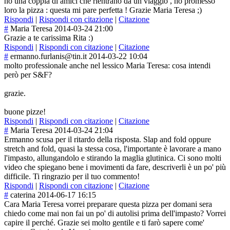
ho una coppia di amici che rientrano da un viaggio , ho promesso
loro la pizza : questa mi pare perfetta ! Grazie Maria Teresa ;)
Rispondi
|
Rispondi con citazione
|
Citazione
#
Maria Teresa
2014-03-24 21:00
Grazie a te carissima Rita :)
Rispondi
|
Rispondi con citazione
|
Citazione
#
ermanno.furlanis@tin.it
2014-03-22 10:04
molto professionale anche nel lessico Maria Teresa: cosa intendi
però per S&F?
grazie.
buone pizze!
Rispondi
|
Rispondi con citazione
|
Citazione
#
Maria Teresa
2014-03-24 21:04
Ermanno scusa per il ritardo della risposta. Slap and fold oppure
stretch and fold, quasi la stessa cosa, l'importante è lavorare a mano
l'impasto, allungandolo e stirando la maglia glutinica. Ci sono molti
video che spiegano bene i movimenti da fare, descriverli è un po' più
difficile. Ti ringrazio per il tuo commento!
Rispondi
|
Rispondi con citazione
|
Citazione
#
caterina
2014-06-17 16:15
Cara Maria Teresa vorrei preparare questa pizza per domani sera
chiedo come mai non fai un po' di autolisi prima dell'impasto? Vorrei
capire il perché. Grazie sei molto gentile e ti farò sapere come'