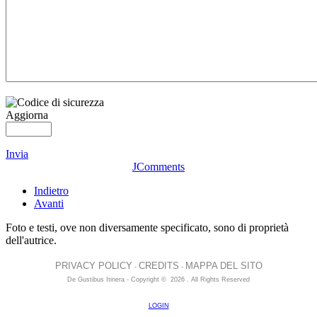
Aggiorna
Invia
JComments
Indietro
Avanti
Foto e testi, ove non diversamente specificato, sono di proprietà
dell'autrice.
PRIVACY POLICY
CREDITS
MAPPA DEL SITO
-
-
De Gustibus Itinera - Copyright
©
2026
.
All Rights Reserved
LOGIN