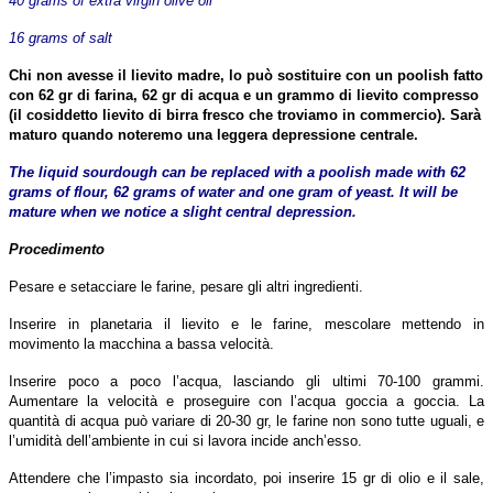
40 grams of extra virgin olive oil
16 grams of salt
Chi non avesse il lievito madre, lo può sostituire con un poolish fatto
con 62 gr di farina, 62 gr di acqua e un grammo di lievito compresso
(il cosiddetto lievito di birra fresco che troviamo in commercio). Sarà
maturo quando noteremo una leggera depressione centrale.
The liquid sourdough can be replaced with a poolish made ​​with 62
grams of flour, 62 grams of water and one gram of yeast. It will be
mature when we notice a slight central depression.
Procedimento
Pesare e setacciare le farine, pesare gli altri ingredienti.
Inserire in planetaria il lievito e le farine, mescolare mettendo in
movimento la macchina a bassa velocità.
Inserire poco a poco l’acqua, lasciando gli ultimi 70-100 grammi.
Aumentare la velocità e proseguire con l’acqua goccia a goccia. La
quantità di acqua può variare di 20-30 gr, le farine non sono tutte uguali, e
l’umidità dell’ambiente in cui si lavora incide anch’esso.
Attendere che l’impasto sia incordato, poi inserire 15 gr di olio e il sale,