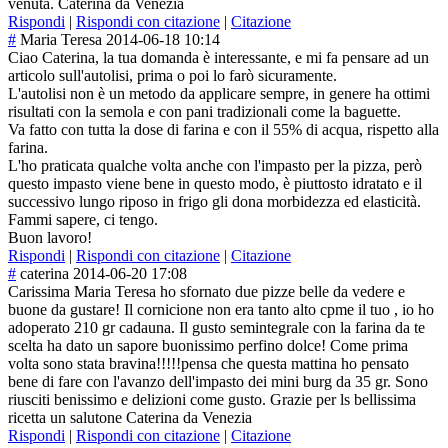
venuta. Caterina da Venezia
Rispondi
|
Rispondi con citazione
|
Citazione
#
Maria Teresa
2014-06-18 10:14
Ciao Caterina, la tua domanda è interessante, e mi fa pensare ad un
articolo sull'autolisi, prima o poi lo farò sicuramente.
L'autolisi non è un metodo da applicare sempre, in genere ha ottimi
risultati con la semola e con pani tradizionali come la baguette.
Va fatto con tutta la dose di farina e con il 55% di acqua, rispetto alla
farina.
L'ho praticata qualche volta anche con l'impasto per la pizza, però
questo impasto viene bene in questo modo, è piuttosto idratato e il
successivo lungo riposo in frigo gli dona morbidezza ed elasticità.
Fammi sapere, ci tengo.
Buon lavoro!
Rispondi
|
Rispondi con citazione
|
Citazione
#
caterina
2014-06-20 17:08
Carissima Maria Teresa ho sfornato due pizze belle da vedere e
buone da gustare! Il cornicione non era tanto alto cpme il tuo , io ho
adoperato 210 gr cadauna. Il gusto semintegrale con la farina da te
scelta ha dato un sapore buonissimo perfino dolce! Come prima
volta sono stata bravina!!!!!pen
sa che questa mattina ho pensato
bene di fare con l'avanzo dell'impasto dei mini burg da 35 gr. Sono
riusciti benissimo e delizioni come gusto. Grazie per ls bellissima
ricetta un salutone Caterina da Venezia
Rispondi
|
Rispondi con citazione
|
Citazione