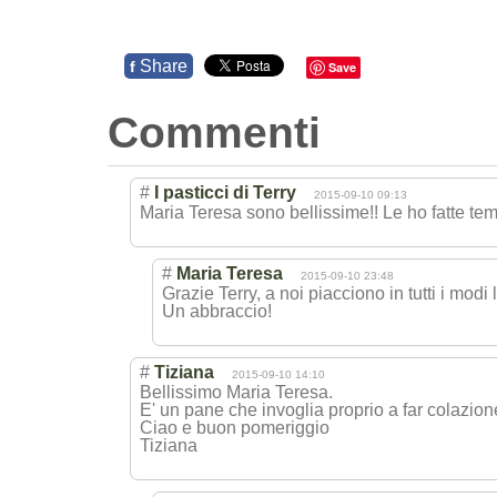
Share
f
Save
Commenti
#
I pasticci di Terry
2015-09-10 09:13
Maria Teresa sono bellissime!! Le ho fatte te
#
Maria Teresa
2015-09-10 23:48
Grazie Terry, a noi piacciono in tutti i modi
Un abbraccio!
#
Tiziana
2015-09-10 14:10
Bellissimo Maria Teresa.
E' un pane che invoglia proprio a far colazione.
Ciao e buon pomeriggio
Tiziana