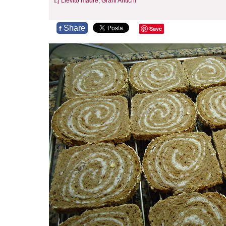
Lievito madre,
Grani Antichi
Share
f
Save