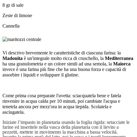
8 gr di sale
Zeste di limone
Cannella
Vi descrivo brevemente le caratteristiche di ciascuna farina: la
Madonita
è un'integrale molto ricca di cruschello, la
Mediterranea
ha una granulometria e un colore simili ad una semola, la
Maiorca
invece è una farina più fine che ha una buona forza e capacità di
assorbire i liquidi e sviluppare il glutine.
Come prima cosa preparate l'uvetta: sciacquatela bene e fatela
rinvenire in acqua calda per 10 minuti, poi cambiate l'acqua e
tenetela ancora per mezz'ora in acqua tiepida. Scolatela e
asciugatela.
Iniziate l’impasto in planetaria usando la foglia rigida: setacciate le
farine ed inseritele nella vasca della planetaria con il lievito a
pezzetti, mettete in movimento la macchina a bassa velocità.
Inserite la prima metà del latte, poi le uova e i tuorli leggermente