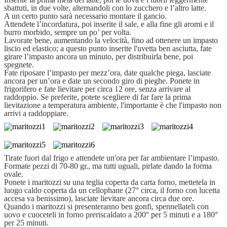
sbattuti, in due volte, alternandoli con lo zucchero e l’altro latte.
A un certo punto sarà necessario montare il gancio.
Attendete l’incordatura, poi inserite il sale, e alla fine gli aromi e il
burro morbido, sempre un po’ per volta.
Lavorate bene, aumentando la velocità, fino ad ottenere un impasto
liscio ed elastico; a questo punto inserite l'uvetta ben asciutta, fate
girare l’impasto ancora un minuto, per distribuirla bene, poi
spegnete.
Fate riposare l’impasto per mezz’ora, date qualche piega, lasciate
ancora per un’ora e date un secondo giro di pieghe. Ponete in
frigorifero e fate lievitare per circa 12 ore, senza arrivare al
raddoppio. Se preferite, potete scegliere di far fare la prima
lievitazione a temperatura ambiente, l'importante è che l'impasto non
arrivi a raddoppiare.
Tirate fuori dal frigo e attendete un'ora per far ambientare l’impasto.
Formate pezzi di 70-80 gr., ma tutti uguali, pirlate dando la forma
ovale.
Ponete i maritozzi su una teglia coperta da carta forno, mettetela in
luogo caldo coperta da un cellophane (27° circa, il forno con lucetta
accesa va benissimo), lasciate lievitare ancora circa due ore.
Quando i maritozzi si presenteranno ben gonfi, spennellateli con
uovo e cuoceteli in forno preriscaldato a 200° per 5 minuti e a 180°
per 25 minuti.