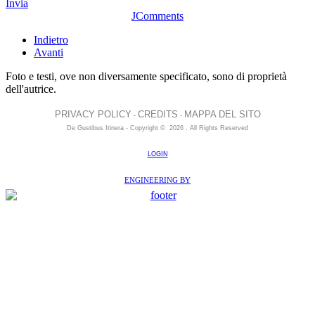
Invia
JComments
Indietro
Avanti
Foto e testi, ove non diversamente specificato, sono di proprietà
dell'autrice.
PRIVACY POLICY
CREDITS
MAPPA DEL SITO
-
-
De Gustibus Itinera - Copyright
©
2026
.
All Rights Reserved
LOGIN
ENGINEERING BY