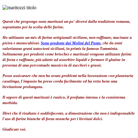
Questi che propongo sono maritozzi un po' diversi dalla tradizione romana,
soprattutto per la scelta delle farine.
Ho utilizzato un mix di farine artigianali siciliane, non raffinate, macinate a
pietra e monocultivar.
Sono prodotte dai Molini del Ponte
, che da anni
valorizzano grani autoctoni siciliani, in primis la famosa Tumminia.
Solitamente per prodotti come brioches e maritozzi vengono utilizzate farine
di forza e raffinate, più adatte ad assorbire liquidi e formare il glutine in
presenza di una percentuale massiccia di zuccheri e grassi.
Posso assicurare che non ho avuto problemi nella lavorazione con planetaria
casalinga, l'impasto ha preso corda facilmente ed ha retto bene una
lievitazione prolungata.
Il sapore di questi maritozzi è rustico, il profumo intenso e la consistenza
morbida.
Direi che il risultato è soddisfacente, a dimostrazione che non è indispensabile
l'uso di farine bianche di forza neanche per i lievitati dolci.
Giudicate voi.