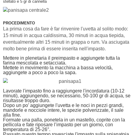
stellato e 5 gr di cannella
PROCEDIMENTO
La prima cosa da fare è far rinvenire l'uvetta al solito modo:
15 minuti in acqua caldissima, 30 minuti in acqua tiepida,
eventualmente altri 15 minuti in grappa o rum. Va asciugata
molto bene prima di essere inserita nell'impasto.
Mettere in plenetaria il preimpasto e aggiungete tutta la
farina mescolata e setacciata.
Mettete in movimento la macchina a bassa velocità,
aggiungete a poco a poco la sapa.
Lavorate l'impasto fino a raggiungere l'incordatura (10-12
minuti), aggiungendo, se necessario, 50-100 gr di acqua, se
risultasse troppo duro.
Dopo un po’ aggiungete l'uvetta e le noci in pezzi grandi,
mandorle e nocciole intere, le spezie polverizzate, il sale
alla fine.
Formate una palla, ponetela in un mastello, coprite con la
pellicola e fate riposare l’impasto per un giorno, con
temperatura di 25-26°.
Passato questo tempo rovesciate l'impasto sulla spianatoia