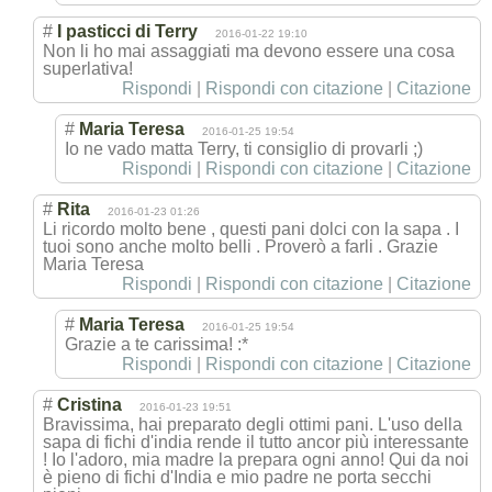
#
I pasticci di Terry
2016-01-22 19:10
Non li ho mai assaggiati ma devono essere una cosa
superlativa!
Rispondi
|
Rispondi con citazione
|
Citazione
#
Maria Teresa
2016-01-25 19:54
Io ne vado matta Terry, ti consiglio di provarli ;)
Rispondi
|
Rispondi con citazione
|
Citazione
#
Rita
2016-01-23 01:26
Li ricordo molto bene , questi pani dolci con la sapa . I
tuoi sono anche molto belli . Proverò a farli . Grazie
Maria Teresa
Rispondi
|
Rispondi con citazione
|
Citazione
#
Maria Teresa
2016-01-25 19:54
Grazie a te carissima! :*
Rispondi
|
Rispondi con citazione
|
Citazione
#
Cristina
2016-01-23 19:51
Bravissima, hai preparato degli ottimi pani. L'uso della
sapa di fichi d'india rende il tutto ancor più interessante
! Io l'adoro, mia madre la prepara ogni anno! Qui da noi
è pieno di fichi d'India e mio padre ne porta secchi