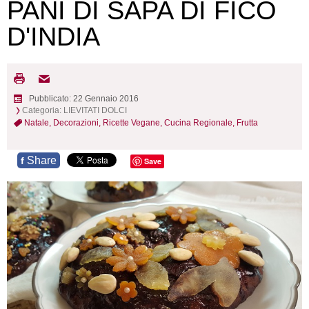
PANI DI SAPA DI FICO
D'INDIA
Pubblicato: 22 Gennaio 2016
Categoria:
LIEVITATI DOLCI
Natale,
Decorazioni,
Ricette Vegane,
Cucina Regionale,
Frutta
Share
f
Save