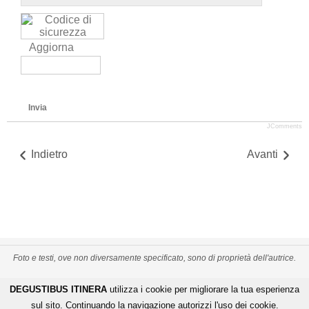
Aggiorna
Invia
JComments
Indietro
Avanti
Foto e testi, ove non diversamente specificato, sono di proprietà dell'autrice.
PRIVACY POLICY
CREDITS
MAPPA DEL SITO
DEGUSTIBUS ITINERA
utilizza i cookie per migliorare la tua esperienza
-
-
De Gustibus Itinera - Copyright
©
2026
.
All Rights Reserved
sul sito. Continuando la navigazione autorizzi l'uso dei cookie.