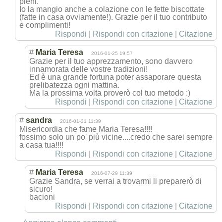
pieni.
Io la mangio anche a colazione con le fette biscottate
(fatte in casa ovviamente!). Grazie per il tuo contributo
e complimenti!
Rispondi
|
Rispondi con citazione
|
Citazione
#
Maria Teresa
2016-01-25 19:57
Grazie per il tuo apprezzamento, sono davvero
innamorata delle vostre tradizioni!
Ed è una grande fortuna poter assaporare questa
prelibatezza ogni mattina.
Ma la prossima volta proverò col tuo metodo :)
Rispondi
|
Rispondi con citazione
|
Citazione
#
sandra
2016-01-31 11:39
Misericordia che fame Maria Teresa!!!!
fossimo solo un po' più vicine....credo che sarei sempre
a casa tua!!!!
Rispondi
|
Rispondi con citazione
|
Citazione
#
Maria Teresa
2016-07-29 11:39
Grazie Sandra, se verrai a trovarmi li preparerò di
sicuro!
bacioni
Rispondi
|
Rispondi con citazione
|
Citazione