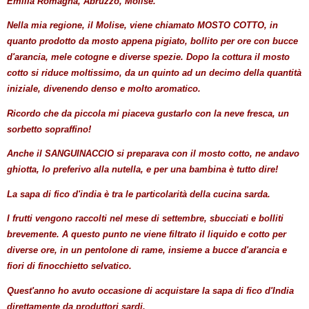
Emilia Romagna, Abruzzo, Molise.
Nella mia regione, il Molise, viene chiamato MOSTO COTTO, in
quanto prodotto da mosto appena pigiato, bollito per ore con bucce
d'arancia, mele cotogne e diverse spezie. Dopo la cottura il mosto
cotto si riduce moltissimo, da un quinto ad un decimo della quantità
iniziale, divenendo denso e molto aromatico.
Ricordo che da piccola mi piaceva gustarlo con la neve fresca, un
sorbetto sopraffino!
Anche il SANGUINACCIO si preparava con il mosto cotto, ne andavo
ghiotta, lo preferivo alla nutella, e per una bambina è tutto dire!
La sapa di fico d'india è tra le particolarità della cucina sarda.
I frutti vengono raccolti nel mese di settembre, sbucciati e bolliti
brevemente. A questo punto ne viene filtrato il liquido e cotto per
diverse ore, in un pentolone di rame, insieme a bucce d'arancia e
fiori di finocchietto selvatico.
Quest'anno ho avuto occasione di acquistare la sapa di fico d'India
direttamente da produttori sardi.