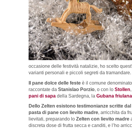
occasione delle festività natalizie, ho scelto ques
varianti personali e piccoli segreti da tramandare.
Il pane dolce delle feste
è il comune denominatore
raccontate da
Stanislao Porzio
, o con lo
Stollen
pani di sapa
della Sardegna, la
Gubana friulana
Dello Zelten esistono testimonianze scritte dal 
pasta di pane con lievito madre
, arricchita da f
lievitati, preparando lo
Zelten con lievito madre
a
discreta dose di frutta secca e canditi, e l’ho arri