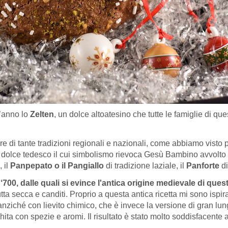
t’anno lo
Zelten
, un dolce altoatesino che tutte le famiglie di 
 di tante tradizioni regionali e nazionali, come abbiamo visto p
, dolce tedesco il cui simbolismo rievoca Gesù Bambino avvolto in
, il
Panpepato o il Pangiallo
di tradizione laziale, il
Panforte
di
‘700, dalle quali si evince l'antica origine medievale di que
rutta secca e canditi. Proprio a questa antica ricetta mi sono isp
nziché con lievito chimico, che è invece la versione di gran lung
cchita con spezie e aromi. Il risultato è stato molto soddisfacente 