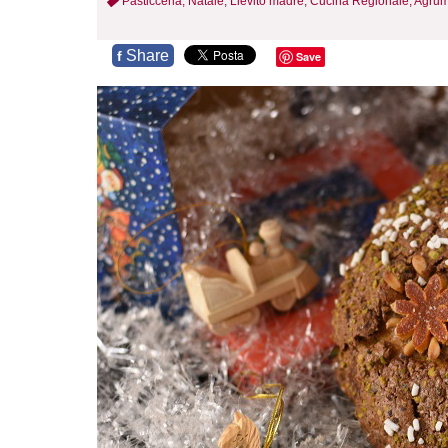
Pasticceria,
Natale,
Lievito madre,
Cucina Regionale,
Agrum
Share
f
Save