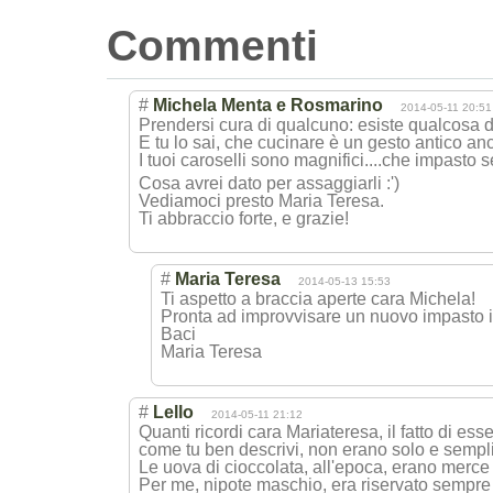
Commenti
#
Michela Menta e Rosmarino
2014-05-11 20:51
Prendersi cura di qualcuno: esiste qualcosa di
E tu lo sai, che cucinare è un gesto antico anc
I tuoi caroselli sono magnifici....ch
e impasto 
Cosa avrei dato per assaggiarli :')
Vediamoci presto Maria Teresa.
Ti abbraccio forte, e grazie!
#
Maria Teresa
2014-05-13 15:53
Ti aspetto a braccia aperte cara Michela!
Pronta ad improvvisare un nuovo impasto i
Baci
Maria Teresa
#
Lello
2014-05-11 21:12
Quanti ricordi cara Mariateresa, il fatto di es
come tu ben descrivi, non erano solo e semplic
Le uova di cioccolata, all'epoca, erano merce 
Per me, nipote maschio, era riservato sempre