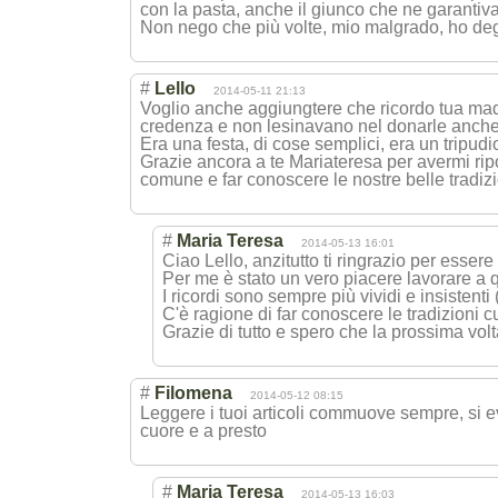
con la pasta, anche il giunco che ne garantiva 
Non nego che più volte, mio malgrado, ho deg
#
Lello
2014-05-11 21:13
Voglio anche aggiungtere che ricordo tua madr
credenza e non lesinavano nel donarle anche 
Era una festa, di cose semplici, era un tripudi
Grazie ancora a te Mariateresa per avermi ripo
comune e far conoscere le nostre belle tradizi
#
Maria Teresa
2014-05-13 16:01
Ciao Lello, anzitutto ti ringrazio per esser
Per me è stato un vero piacere lavorare a q
I ricordi sono sempre più vividi e insistenti
C'è ragione di far conoscere le tradizioni cul
Grazie di tutto e spero che la prossima vol
#
Filomena
2014-05-12 08:15
Leggere i tuoi articoli commuove sempre, si evi
cuore e a presto
#
Maria Teresa
2014-05-13 16:03