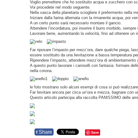
Voglio premettere che ho sostituito acqua e zucchero con sci
Voi procedete nel modo seguente.
Nella vasca della planetaria sciogliere il prefermento nella me
Iniziare dalla farina alternata con la rimanente acqua, poi ver
A un certo punto sarà necessario montare il gancio.
Attendere l’incordatura, poi inserire il burro morbido, sempre 
Lavorare bene, aumentando la velocità, fino ad ottenere un imp
Far riposare l’impasto per mezz’ora, dare qualche piega, lasc
essere sostituito da una lievitazione a bassa temperatura per 
Riprendere l’impasto, attendere mezz’ora di ambientamento a 
A questo punto lavorare i caroselli con fantasia: formare delle
nella corona.
le foto mostrano solo alcuni esempi di cosa si può realizzare.
Far lievitare ancora per circa un’ora e mezza, bagnare con uo
Questo articolo partecipa alla raccolta PANISSIMO delle a
Share
f
Save