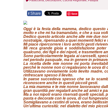
Pasticceria,
Decorazioni,
Cucina Regionale,
Pasqua
Share
f
Save
Oggi è la festa della mamma, dedico questo 
molto e che mi ha tramandato, e che a sua vol
Dedico questo articolo anche alle mie due non
nostralgie, ripensando a quei momenti felici e 
Mi piace ripercorrere i loro antichi gesti rivivend
Mi reca grande gioia e soddisfazione poter 
qualcuno, dei figli e dei nipoti, e trasmettere a
Sono particolarmente legata ai caroselli, speci
nel periodo pasquale, ma in genere in primav
La ricetta delle mie nonne mi porta inevitab
perché le nonne non ci regalavano le uova di ci
Utilizzavano ovviamente solo lievito madre, com
rinfrescare spesso il lievito.
In paese succedeva spesso che se lo scambias
riconoscere anche in questi piccoli gesti.
La mia mamma e le mie nonne lavoravano dalla 
gran quantità per regalarli anche ad amici e par
Ma a noi nipoti erano riservati quelli speciali
pasta e decorate con le uova, di cui fungevan
Somigliavano a cestini di uova, erano bellissim
Un'ultima curiosità: nel dialetto del mio picco