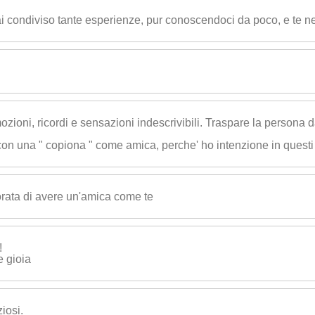
ondiviso tante esperienze, pur conoscendoci da poco, e te ne 
emozioni, ricordi e sensazioni indescrivibili. Traspare la persona 
i con una " copiona " come amica, perche' ho intenzione in questi
orata di avere un'amica come te
!
e gioia
ziosi.