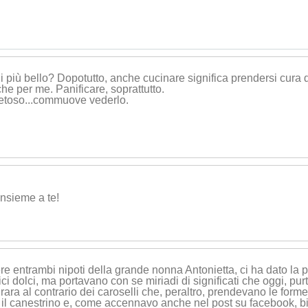
 più bello? Dopotutto, anche cucinare significa prendersi cura di
he per me. Panificare, soprattutto.
setoso...commuo
ve vederlo.
nsieme a te!
sere entrambi nipoti della grande nonna Antonietta, ci ha dato la
i dolci, ma portavano con se miriadi di significati che oggi, purt
rara al contrario dei caroselli che, peraltro, prendevano le form
 il canestrino e, come accennavo anche nel post su facebook, b