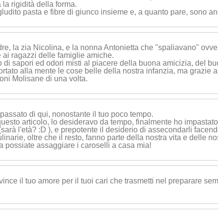
la rigidità della forma.
ludito pasta e fibre di giunco insieme e, a quanto pare, sono a
e, la zia Nicolina, e la nonna Antonietta che "spaliavano" ovve
ai ragazzi delle famiglie amiche.
o di sapori ed odori misti al piacere della buona amicizia, del bu
rtato alla mente le cose belle della nostra infanzia, ma grazie an
oni Molisane di una volta.
e passato di qui, nonostante il tuo poco tempo.
uesto articolo, lo desideravo da tempo, finalmente ho impastato 
 (sarà l'età? :D ), e prepotente il desiderio di assecondarli facen
inarie, oltre che il resto, fanno parte della nostra vita e delle nos
ta possiate assaggiare i caroselli a casa mia!
nce il tuo amore per il tuoi cari che trasmetti nel preparare sem