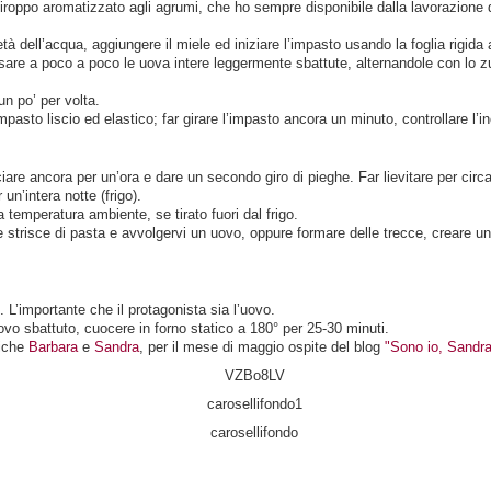
roppo aromatizzato agli agrumi, che ho sempre disponibile dalla lavorazione d
tà dell’acqua, aggiungere il miele ed iniziare l’impasto usando la foglia rigida 
sare a poco a poco le uova intere leggermente sbattute, alternandole con lo zucch
un po’ per volta.
asto liscio ed elastico; far girare l’impasto ancora un minuto, controllare l’in
iare ancora per un’ora e dare un secondo giro di pieghe. Far lievitare per cir
un’intera notte (frigo).
temperatura ambiente, se tirato fuori dal frigo.
 strisce di pasta e avvolgervi un uovo, oppure formare delle trecce, creare una 
 L’importante che il protagonista sia l’uovo.
vo sbattuto, cuocere in forno statico a 180° per 25-30 minuti.
miche
Barbara
e
Sandra
, per il mese di maggio ospite del blog
"Sono io, Sandra