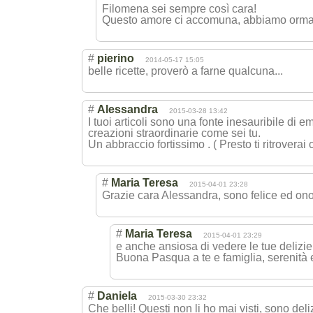
Filomena sei sempre così cara!
Questo amore ci accomuna, abbiamo ormai c
#
pierino
2014-05-17 15:05
belle ricette, proverò a farne qualcuna...
#
Alessandra
2015-03-28 13:42
I tuoi articoli sono una fonte inesauribile di 
creazioni straordinarie come sei tu.
Un abbraccio fortissimo . ( Presto ti ritrovera
#
Maria Teresa
2015-04-01 23:28
Grazie cara Alessandra, sono felice ed on
#
Maria Teresa
2015-04-01 23:29
e anche ansiosa di vedere le tue delizie
Buona Pasqua a te e famiglia, serenità 
#
Daniela
2015-03-30 23:32
Che belli! Questi non li ho mai visti, sono deli