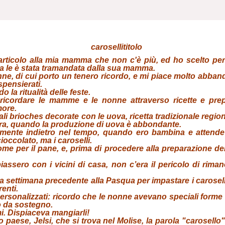
articolo alla mia mamma che non c'è più, ed ho scelto per
ta le è stata tramandata dalla sua mamma.
ne, di cui porto un tenero ricordo, e mi piace molto abband
spensierati.
o la ritualità delle feste.
ricordare le mamme e le nonne attraverso ricette e prep
more.
ali brioches decorate con le uova, ricetta tradizionale regio
era, quando la produzione di uova è abbondante.
ilmente indietro nel tempo, quando ero bambina e attende
occolato, ma i caroselli.
e per il pane, e, prima di procedere alla preparazione dei ca
sero con i vicini di casa, non c’era il pericolo di riman
settimana precedente alla Pasqua per impastare i caroselli
enti.
, personalizzati: ricordo che le nonne avevano speciali forme 
o da sostegno.
i. Dispiaceva mangiarli!
lo paese, Jelsi, che si trova nel Molise, la parola "carosell