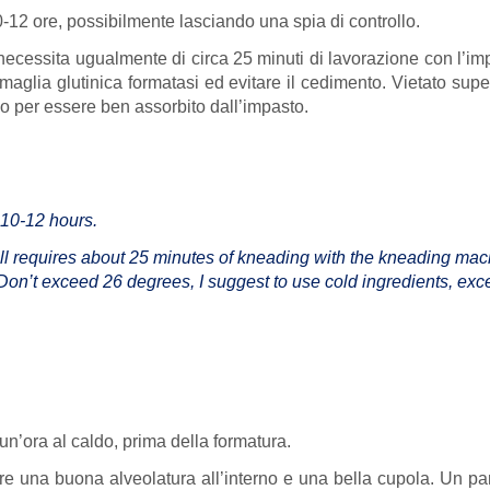
-12 ore, possibilmente lasciando una spia di controllo.
necessita ugualmente di circa 25 minuti di lavorazione con l’im
 maglia glutinica formatasi ed evitare il cedimento. Vietato super
do per essere ben assorbito dall’impasto.
 10-12 hours.
till requires about 25 minutes of kneading with the kneading mac
Don’t exceed 26 degrees, I suggest to use cold ingredients, excep
un’ora al caldo, prima della formatura.
re una buona alveolatura all’interno e una bella cupola. Un pan