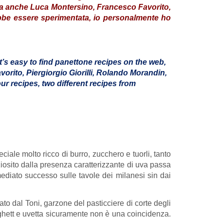
i, ma anche Luca Montersino, Francesco Favorito,
rebbe essere sperimentata, io personalmente ho
 it’s easy to find panettone recipes on the web,
vorito, Piergiorgio Giorilli, Rolando Morandin,
ur recipes, two different recipes from
ciale molto ricco di burro, zucchero e tuorli, tanto
ziosito dalla presenza caratterizzante di uva passa
mediato successo sulle tavole dei milanesi sin dai
to dal Toni, garzone del pasticciere di corte degli
Ughett e uvetta sicuramente non è una coincidenza.