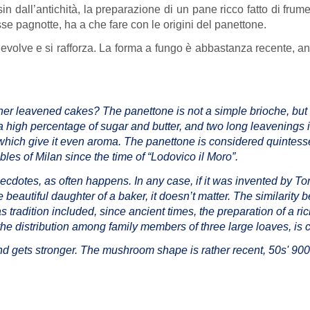
sin dall’antichità, la preparazione di un pane ricco fatto di frume
rosse pagnotte, ha a che fare con le origini del panettone.
evolve e si rafforza. La forma a fungo è abbastanza recente, ann
her leavened cakes? The panettone is not a simple brioche, but a
high percentage of sugar and butter, and two long leavenings in o
, which give it even aroma. The panettone is considered quintess
les of Milan since the time of “Lodovico il Moro”.
cdotes, as often happens. In any case, if it was invented by Toni
 beautiful daughter of a baker, it doesn’t matter. The similarity b
as tradition included, since ancient times, the preparation of a r
 the distribution among family members of three large loaves, is 
and gets stronger. The mushroom shape is rather recent, 50s' 900,