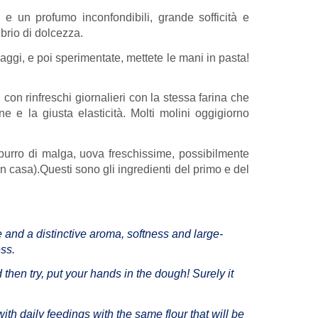
e un profumo inconfondibili, grande sofficità e
ibrio di dolcezza.
aggi, e poi sperimentate, mettete le mani in pasta!
 con rinfreschi giornalieri con la stessa farina che
e e la giusta elasticità. Molti molini oggigiorno
mo burro di malga, uova freschissime, possibilmente
 in casa).Questi sono gli ingredienti del primo e del
 and a distinctive aroma, softness and large-
ess.
nd then try, put your hands in the dough! Surely it
ith daily feedings with the same flour that will be