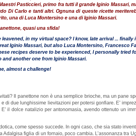
 Maestri Pasticcieri, primo fra tutti il grande Iginio Massar
rdo Di Carlo e tanti altri. Ognuna di queste ricette merite
ito, una di Luca Montersino e una di Iginio Massari.
panettone, quasi una sfida!
leavened, in my virtual space? I know, late arrival ... finally
e great Iginio Massari, but also Luca Montersino, Francesco Fa
se recipes deserve to be experienced, I personally tried fo
 and another one from Iginio Massari.
ne, almost a challenge!
 lievitati? Il panettone non è una semplice brioche, ma un pane spe
, e di due lunghissime lievitazioni per potersi gonfiare. E’ impre
. E’ il dolce natalizio per antonomasia, avendo ottenuto un im
dotica, come spesso succede. In ogni caso, che sia stato inventa
la Adalgisa figlia di un fornaio, poco cambia. L’assonanza tra 