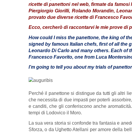
ricette di panettoni nel web, firmate da famosi
Piergiorgio Giorilli, Rolando Morandin, Leona
provato due diverse ricette di Francesco Favor
Ecco, cercherò di raccontarvi le mie prove di 
How could I miss the panettone, the king of the 
signed by famous Italian chefs, first of all th
Leonardo Di Carlo and many others. Each of the
Francesco Favorito, one from Luca Montersino
I’m going to tell you about my trials of panetto
Perché il panettone si distingue da tutti gli altri
che necessita di due impasti per poterli assorbire
e canditi, che gli conferiscono anche aromaticità
tempi di Lodovico il Moro.
La sua vera storia si confonde tra fantasia e aned
Sforza, o da Ughetto Atellani per amore della bel