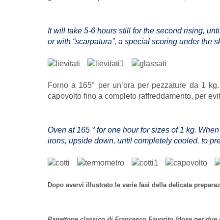
It will take 5-6 hours still for the second rising, u
or with “scarpatura”, a special scoring under the ski
Forno a 165° per un’ora per pezzature da 1 kg. Q
capovolto fino a completo raffreddamento, per evi
Oven at 165 ° for one hour for sizes of 1 kg. When
irons, upside down, until completely cooled, to pr
Dopo avervi illustrato le varie fasi della delicata prepar
Panettone classico di Francesco Favorito (dose per due 