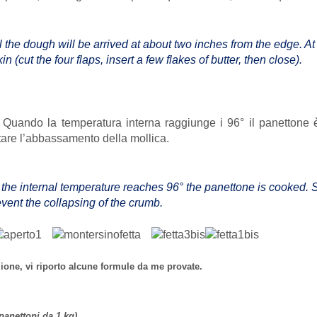
ntil the dough will be arrived at about two inches from the edge. A
n (cut the four flaps, insert a few flakes of butter, then close).
uando la temperatura interna raggiunge i 96° il panettone è co
tare l’abbassamento della mollica.
 the internal temperature reaches 96° the panettone is cooked. S
event the collapsing of the crumb.
azione, vi riporto alcune formule da me provate.
panettoni da 1 kg)