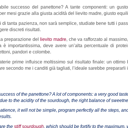
bile successo del panettone? A tante componenti: un gusto 
er mesi grazie alla giusta acidità del lievito madre, giusto equil
 di tanta pazienza, non sarà semplice, studiate bene tutti i pass
re discreti risultati.
 la preparazione del
lievito madre
, che va rafforzato al massimo,
a è importantissima, deve avere un’alta percentuale di protein
ttoni, pandori e colombe.
aterie prime influisce moltissimo sul risultato finale: un otti
are secondo me i canditi già tagliati, l’ideale sarebbe prepararli
success of the panettone? A lot of components: a very good taste
s due to the acidity of the sourdough, the right balance of sweetn
 patience, it will not be simple, program perfectly all the steps, a
sults.
pare the
stiff sourdough
, which should be fortify to the maximum, w