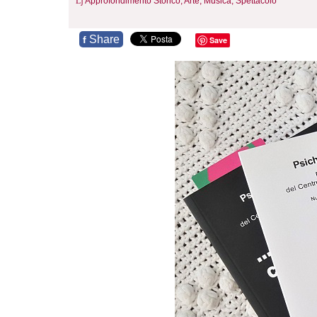
Approfondimento Storico,
Arte, Musica, Spettacolo
Share
f
Save