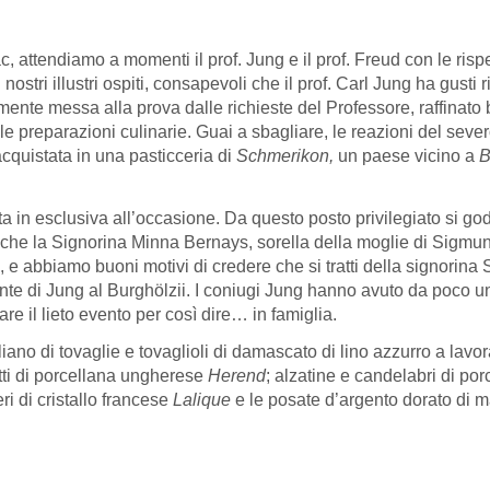
, attendiamo a momenti il prof. Jung e il prof. Freud con le rispet
stri illustri ospiti, consapevoli che il prof. Carl Jung ha gusti
nte messa alla prova dalle richieste del Professore, raffinato
le preparazioni culinarie. Guai a sbagliare, le reazioni del seve
acquistata in una pasticceria di
Schmerikon,
un paese vicino a
B
ta in esclusiva all’occasione. Da questo posto privilegiato si go
nche la Signorina Minna Bernays, sorella della moglie di Sigmun
 e abbiamo buoni motivi di credere che si tratti della signorina
iente di Jung al Burghölzii. I coniugi Jung hanno avuto da poco 
e il lieto evento per così dire… in famiglia.
liano di tovaglie e tovaglioli di damascato di lino azzurro a lav
iatti di porcellana ungherese
Herend
; alzatine e candelabri di po
eri di cristallo francese
Lalique
e le posate d’argento dorato di m