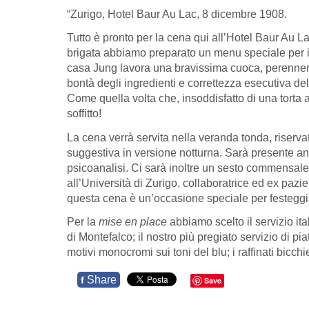
“Zurigo, Hotel Baur Au Lac, 8 dicembre 1908.
Tutto è pronto per la cena qui all’Hotel Baur Au Lac
brigata abbiamo preparato un menu speciale per i no
casa Jung lavora una bravissima cuoca, perenneme
bontà degli ingredienti e correttezza esecutiva del
Come quella volta che, insoddisfatto di una torta 
soffitto!
La cena verrà servita nella veranda tonda, riserva
suggestiva in versione notturna. Sarà presente a
psicoanalisi. Ci sarà inoltre un sesto commensale,
all’Università di Zurigo, collaboratrice ed ex paz
questa cena è un’occasione speciale per festeggiar
Per la
mise en place
abbiamo scelto il servizio ita
di Montefalco; il nostro più pregiato servizio di p
motivi monocromi sui toni del blu; i raffinati bicchi
Share
f
Save