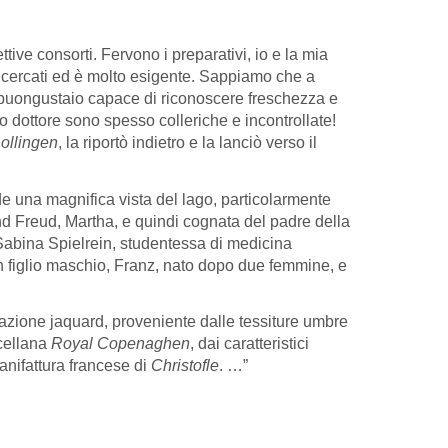
tive consorti. Fervono i preparativi, io e la mia
 ricercati ed è molto esigente. Sappiamo che a
 buongustaio capace di riconoscere freschezza e
ro dottore sono spesso colleriche e incontrollate!
ollingen
, la riportò indietro e la lanciò verso il
de una magnifica vista del lago, particolarmente
d Freud, Martha, e quindi cognata del padre della
 Sabina Spielrein, studentessa di medicina
un figlio maschio, Franz, nato dopo due femmine, e
orazione jaquard, proveniente dalle tessiture umbre
rcellana
Royal Copenaghen
, dai caratteristici
anifattura francese di
Christofle
. …”