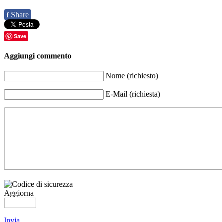
Share
f
Save
Aggiungi commento
Nome (richiesto)
E-Mail (richiesta)
Aggiorna
Invia