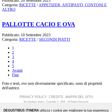
Pubblicato: 20 Settembre 2023
Categoria:
RICETTE
/
APPETIZER, ANTIPASTI, CONTONI E
ALTRO
PALLOTTE CACIO E OVA
Pubblicato: 10 Settembre 2023
Categoria:
RICETTE
/
SECONDI PIATTI
1
2
3
4
5
Avanti
Fine
Foto e testi, ove non diversamente specificato, sono di proprietà
dell'autrice.
PRIVACY POLICY
CREDITS
MAPPA DEL SITO
-
-
De Gustibus Itinera - Copyright
©
2026
.
All Rights Reserved
DEGUSTIBUS ITINERA
utilizza i cookie per migliorare la tua esperienza
LOGIN