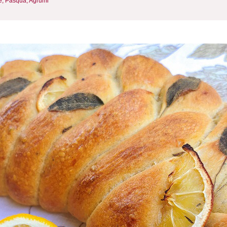
e,
Pasqua,
Agrumi