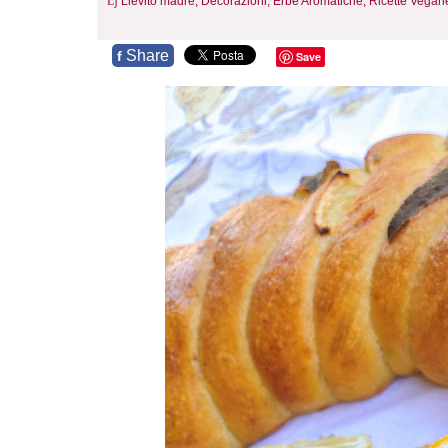
Lievito madre,
Decorazioni,
Erbe Aromatiche,
Ricette Vegan
Share
f
Save