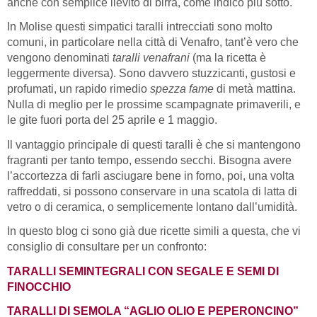
anche con semplice lievito di birra, come indico più sotto.
In Molise questi simpatici taralli intrecciati sono molto
comuni, in particolare nella città di Venafro, tant’è vero che
vengono denominati
taralli venafrani
(ma la ricetta è
leggermente diversa). Sono davvero stuzzicanti, gustosi e
profumati, un rapido rimedio
spezza fame
di metà mattina.
Nulla di meglio per le prossime scampagnate primaverili, e
le gite fuori porta del 25 aprile e 1 maggio.
Il vantaggio principale di questi taralli è che si mantengono
fragranti per tanto tempo, essendo secchi. Bisogna avere
l’accortezza di farli asciugare bene in forno, poi, una volta
raffreddati, si possono conservare in una scatola di latta di
vetro o di ceramica, o semplicemente lontano dall’umidità.
In questo blog ci sono già due ricette simili a questa, che vi
consiglio di consultare per un confronto:
TARALLI SEMINTEGRALI CON SEGALE E SEMI DI
FINOCCHIO
TARALLI DI SEMOLA “AGLIO OLIO E PEPERONCINO”