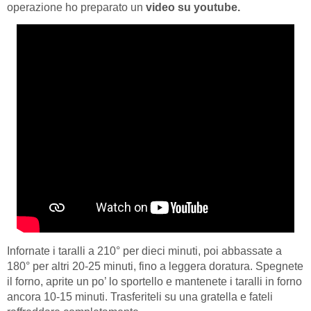
operazione ho preparato un
video su youtube.
Infornate i taralli a 210° per dieci minuti, poi abbassate a
180° per altri 20-25 minuti, fino a leggera doratura. Spegnete
il forno, aprite un po’ lo sportello e mantenete i taralli in forno
ancora 10-15 minuti. Trasferiteli su una gratella e fateli