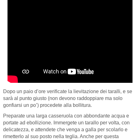
Dopo un paio d’ore verificate la lievitazione dei taralli, e se
sarà al punto giusto (non devono raddoppiare ma solo
gonfiarsi un po’) procedete alla bollitura.
Preparate una larga casseruola con abbondante acqua e
portate ad ebollizione. Immergete un tarallo per volta, con
delicatezza, e attendete che venga a galla per scolarlo e
rimetterlo al suo posto nella teglia. Anche per questa