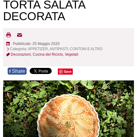
TORTA SALATA
DECORATA
Pubblicato: 25 Maggio 2020
Categoria:
APPETIZER, ANTIPASTI, CONTONI E ALTRO
Decorazioni,
Cucina del Riciclo,
Vegetali
Share
f
Save