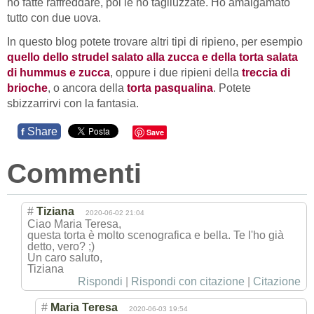
ho fatte raffreddare, poi le ho tagliuzzate. Ho amalgamato
tutto con due uova.
In questo blog potete trovare altri tipi di ripieno, per esempio
quello dello strudel salato alla zucca e della torta salata
di hummus e zucca
, oppure i due ripieni della
treccia di
brioche
, o ancora della
torta pasqualina
. Potete
sbizzarrirvi con la fantasia.
Share
f
Save
Commenti
#
Tiziana
2020-06-02 21:04
Ciao Maria Teresa,
questa torta è molto scenografica e bella. Te l'ho già
detto, vero? ;)
Un caro saluto,
Tiziana
Rispondi
|
Rispondi con citazione
|
Citazione
#
Maria Teresa
2020-06-03 19:54