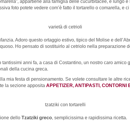
 “comarella”, appartiene alla famiglia delle cucurbitacee, è lungo e 
iva foto potete vedere com’è fatto il tortarello o comarella, e ci 
nfanzia. Adoro questo ortaggio estivo, tipico del Molise e dell’A
oso. Ho pensato di sostituirlo al cetriolo nella preparazione de
 tantissimi anni fa, a casa di Costantino, un nostro caro amico gr
onali della cucina greca.
alla mia festa di pensionamento. Se volete consultare le altre rice
ate la sezione apposita
APPETIZER, ANTIPASTI, CONTORNI 
sione dello
Tzatziki greco
, semplicissima e rapidissima ricetta.