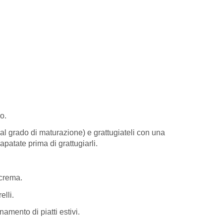
o.
 dal grado di maturazione) e grattugiateli con una
apatate prima di grattugiarli.
 crema.
elli.
amento di piatti estivi.