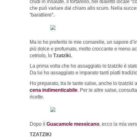
crudi in insalate. Il tortarello, nel dialetto locale
che può variare dal chiaro allo scuro. Nella success
“barattiere”.
Ma io ho preferito le mie comarelle, un sapore d’i
più dolce e profumato, molto croccante e meno acqu
cetriolo, lo
Tzatziki.
La prima volta che ho assaggiato lo tzatziki è stato
Da lui ho assaggiato e imparato tanti piatti tradizi
Ho preparato, tra le tante salse, anche lo tzatziki 
cena indimenticabile
.
Per le altre salse, consult
ricette.
Dopo il
Guacamole messicano
, ecco la mia ver
TZATZIKI