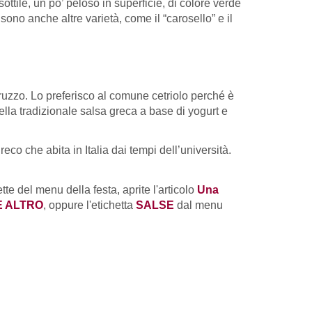
sottile, un po’ peloso in superficie, di colore verde
sono anche altre varietà, come il “carosello” e il
bruzzo. Lo preferisco al comune cetriolo perché è
lla tradizionale salsa greca a base di yogurt e
eco che abita in Italia dai tempi dell’università.
tte del menu della festa, aprite l'articolo
Una
E ALTRO
, oppure l'etichetta
SALSE
dal menu