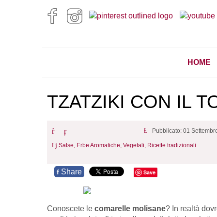
HOME
TZATZIKI CON IL 
Pubblicato: 01 Settembr
Salse,
Erbe Aromatiche,
Vegetali,
Ricette tradizionali
Share
f
Save
Conoscete le
comarelle molisane
? In realtà dov