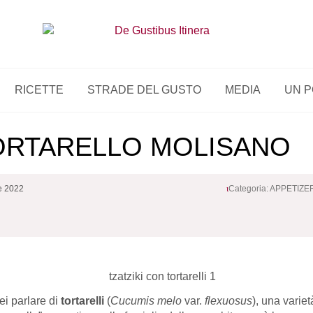
RICETTE
STRADE DEL GUSTO
MEDIA
UN P
TORTARELLO MOLISANO
e 2022
Categoria:
APPETIZER
rei parlare di
tortarelli
(
Cucumis melo
var.
flexuosus
), una varie