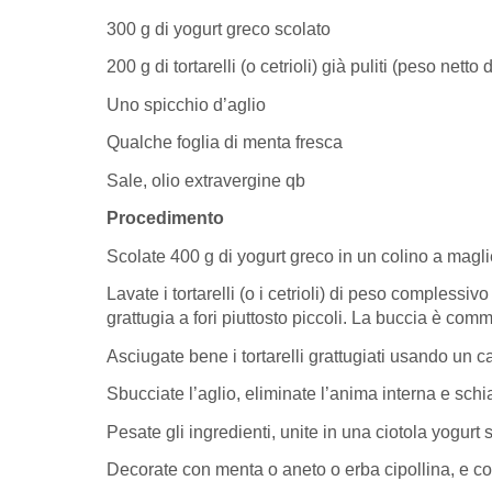
300 g di yogurt greco scolato
200 g di tortarelli (o cetrioli) già puliti (peso netto
Uno spicchio d’aglio
Qualche foglia di menta fresca
Sale, olio extravergine qb
Procedimento
Scolate 400 g di yogurt greco in un colino a maglie 
Lavate i tortarelli (o i cetrioli) di peso compless
grattugia a fori piuttosto piccoli. La buccia è comm
Asciugate bene i tortarelli grattugiati usando un 
Sbucciate l’aglio, eliminate l’anima interna e schi
Pesate gli ingredienti, unite in una ciotola yogurt sc
Decorate con menta o aneto o erba cipollina, e cond