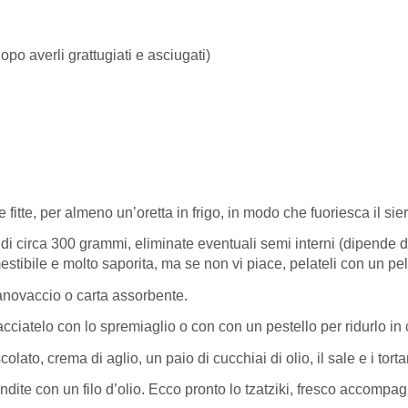
 dopo averli grattugiati e asciugati)
fitte, per almeno un’oretta in frigo, in modo che fuoriesca il sier
ivo di circa 300 grammi, eliminate eventuali semi interni (dipende
estibile e molto saporita, ma se non vi piace, pelateli con un pel
canovaccio o carta assorbente.
acciatelo con lo spremiaglio o con con un pestello per ridurlo in
olato, crema di aglio, un paio di cucchiai di olio, il sale e i tortar
ite con un filo d’olio. Ecco pronto lo tzatziki, fresco accompagn