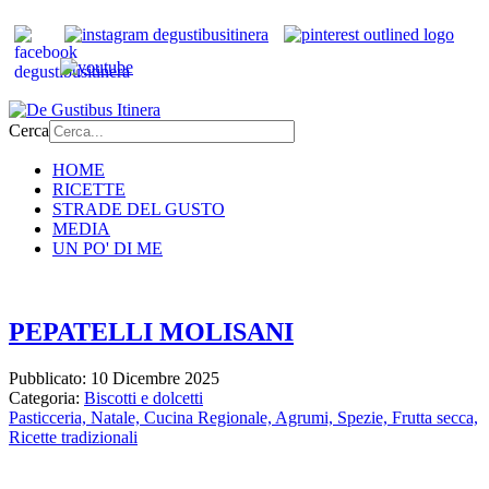
Cerca
HOME
RICETTE
STRADE DEL GUSTO
MEDIA
UN PO' DI ME
PEPATELLI MOLISANI
Pubblicato: 10 Dicembre 2025
Categoria:
Biscotti e dolcetti
Pasticceria,
Natale,
Cucina Regionale,
Agrumi,
Spezie,
Frutta secca,
Ricette tradizionali