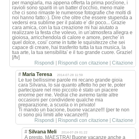
per mangiarla, ma appena offerta la prima porzione, i
ravioli sono spariti in un batter d'occhio, meno male
che ci sono rimaste le numerose fotografie che molti di
noi hanno fatto:-). Dire che oltre che essere stupenda a
vedersi era sublime per il palato e' dir poco... Grazie
cara amica, con la tua creazione mi hai aiutato a
realizzare la festa che volevo, in un'atmosfera allegra e
gioiosa, arricchendola di calore e amore, perche' in
quel dolce, cosi' come in tutte le squisitezze che sei
capace di creare, hai trasferito tutta la tua musica, la
tua arte, la tua sensibilita' e il tuo grande cuore. Grazie!
[/fv]
Rispondi
|
Rispondi con citazione
|
Citazione
#
Maria Teresa
2014-07-28 11:59
Le tue bellissime parole mi recano grande gioia
cara Silvana, lo sai quanto affetto ho per te, poter
partecipare nel mio piccolo è stato un piacere
enorme per me. Vedrai che avremo tante altre
occasioni per condividere qualche mia
preparazione, a scuola o in privato!
Ti mando un bacione, buone vacanze!!! (per te non
ci sono più limiti alle vacanze!!!)
Rispondi
|
Rispondi con citazione
|
Citazione
#
Silvana Meli
2014-07-29 01:22
A presto, MAESTRA! Buone vacanze anche a