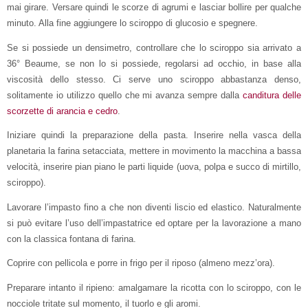
mai girare. Versare quindi le scorze di agrumi e lasciar bollire per qualche
minuto. Alla fine aggiungere lo sciroppo di glucosio e spegnere.
Se si possiede un densimetro, controllare che lo sciroppo sia arrivato a
36° Beaume, se non lo si possiede, regolarsi ad occhio, in base alla
viscosità dello stesso. Ci serve uno sciroppo abbastanza denso,
solitamente io utilizzo quello che mi avanza sempre dalla
canditura delle
scorzette di arancia e cedro
.
Iniziare quindi la preparazione della pasta. Inserire nella vasca della
planetaria la farina setacciata, mettere in movimento la macchina a bassa
velocità, inserire pian piano le parti liquide (uova, polpa e succo di mirtillo,
sciroppo).
Lavorare l’impasto fino a che non diventi liscio ed elastico. Naturalmente
si può evitare l’uso dell’impastatrice ed optare per la lavorazione a mano
con la classica fontana di farina.
Coprire con pellicola e porre in frigo per il riposo (almeno mezz’ora).
Preparare intanto il ripieno: amalgamare la ricotta con lo sciroppo, con le
nocciole tritate sul momento, il tuorlo e gli aromi.