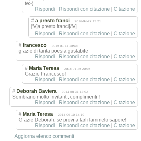
te:-)
Rispondi
|
Rispondi con citazione
|
Citazione
#
a presto.franci
2016-04-27 13:21
[fv]a presto.franci[/
fv]
Rispondi
|
Rispondi con citazione
|
Citazione
#
francesco
2016-01-11 10:48
grazie di tanta poesia gustabile
Rispondi
|
Rispondi con citazione
|
Citazione
#
Maria Teresa
2016-01-25 20:06
Grazie Francesco!
Rispondi
|
Rispondi con citazione
|
Citazione
#
Deborah Baviera
2014-08-31 12:02
Sembrano molto invitanti, complimenti !
Rispondi
|
Rispondi con citazione
|
Citazione
#
Maria Teresa
2014-09-10 14:19
Grazie Deborah, se provi a farli fammelo sapere!
Rispondi
|
Rispondi con citazione
|
Citazione
Aggiorna elenco commenti