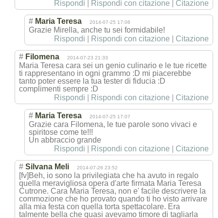
Rispondi
|
Rispondi con citazione
|
Citazione
#
Maria Teresa
2014-07-25 17:06
Grazie Mirella, anche tu sei formidabile!
Rispondi
|
Rispondi con citazione
|
Citazione
#
Filomena
2014-07-23 21:33
Maria Teresa cara sei un genio culinario e le tue ricette
ti rappresentano in ogni grammo :D mi piacerebbe
tanto poter essere la tua tester di fiducia :D
complimenti sempre :D
Rispondi
|
Rispondi con citazione
|
Citazione
#
Maria Teresa
2014-07-25 17:07
Grazie cara Filomena, le tue parole sono vivaci e
spiritose come te!!!
Un abbraccio grande
Rispondi
|
Rispondi con citazione
|
Citazione
#
Silvana Meli
2014-07-26 23:52
[fv]Beh, io sono la privilegiata che ha avuto in regalo
quella meravigliosa opera d'arte firmata Maria Teresa
Cutrone. Cara Maria Teresa, non e' facile descrivere la
commozione che ho provato quando ti ho visto arrivare
alla mia festa con quella torta spettacolare. Era
talmente bella che quasi avevamo timore di tagliarla