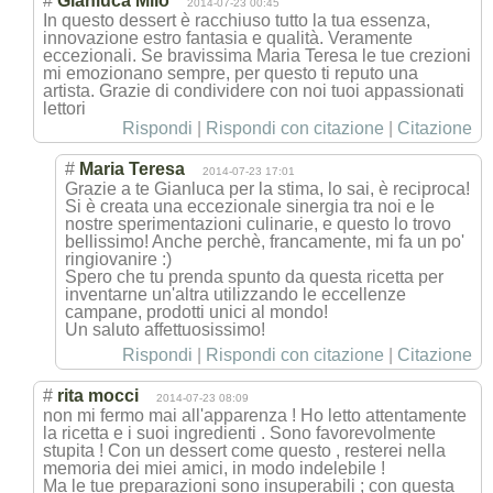
#
Gianluca Milo
2014-07-23 00:45
In questo dessert è racchiuso tutto la tua essenza,
innovazione estro fantasia e qualità. Veramente
eccezionali. Se bravissima Maria Teresa le tue crezioni
mi emozionano sempre, per questo ti reputo una
artista. Grazie di condividere con noi tuoi appassionati
lettori
Rispondi
|
Rispondi con citazione
|
Citazione
#
Maria Teresa
2014-07-23 17:01
Grazie a te Gianluca per la stima, lo sai, è reciproca!
Si è creata una eccezionale sinergia tra noi e le
nostre sperimentazioni culinarie, e questo lo trovo
bellissimo! Anche perchè, francamente, mi fa un po'
ringiovanire :)
Spero che tu prenda spunto da questa ricetta per
inventarne un'altra utilizzando le eccellenze
campane, prodotti unici al mondo!
Un saluto affettuosissimo
!
Rispondi
|
Rispondi con citazione
|
Citazione
#
rita mocci
2014-07-23 08:09
non mi fermo mai all'apparenza ! Ho letto attentamente
la ricetta e i suoi ingredienti . Sono favorevolmente
stupita ! Con un dessert come questo , resterei nella
memoria dei miei amici, in modo indelebile !
Ma le tue preparazioni sono insuperabili ; con questa