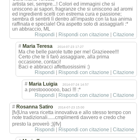
artista sei, sempre...! Colori ed immagini che si
uniscono ai sapori, fragranze che si uniscono ad aromi
ed ingredienti scelti con estrema cura e passione;
sembra di sentirti lì dentro all'impasto con la tua anima
raffinata e speciale! Ora aspetto solo di assaggiarli :*
un abbraccio, ML
Rispondi
|
Rispondi con citazione
|
Citazione
#
Maria Teresa
2014-07-23 17:27
Ma che belle parole tutte per me! Grazieeee!!!
Certo che te li farò assaggiare, alla prima
occasione, contaci!
Baci e abbracci affettuosissimi :)
Rispondi
|
Rispondi con citazione
|
Citazione
#
Maria Luigia
2014-07-24 14:57
a prestooooooo, baci !!! :*
Rispondi
|
Rispondi con citazione
|
Citazione
#
Rosanna Satiro
2014-07-23 15:00
[fv]Una vera ricetta innovativa e allo stesso tempo con
note tradizionali...
...cmplimenti davvero e credo che
presto la proverò ;)[/fv]
Rispondi
|
Rispondi con citazione
|
Citazione