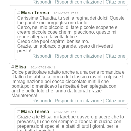
Rispondi
|
Rispondi con citazione
|
Citazione
#
Maria Teresa
2014-07-23 17:13
Carissima Claudia, tu sei la regina dei dolci! Queste
tue parole mi inorgogliscono tanto!
Cerco, nel mio piccolo, di fare piccole scoperte e
creare piccole cose che mi piacciono, questo mi
rende allegra e talvolta felice.
Credo che puoi capirmi benissimo.
Grazie, un abbraccio grande, spero di rivederti
presto!
Rispondi
|
Rispondi con citazione
|
Citazione
#
Elisa
2014-07-23 09:41
Dolce particolare adatto anche a una cena romantica e
il fatto che abbia la forma del classico ravioli colpisce l'
immaginazione poi cocco cioccolato mirtilli che
bontà.poi dimenticavo la ricetta è ben spiegata con
anche belle foto che fanno da tutorial grazie
Mariateresa!
Rispondi
|
Rispondi con citazione
|
Citazione
#
Maria Teresa
2014-07-23 17:15
Grazie a te Elisa, mi farebbe davvero piacere che lo
provassi, tu che sei sempre all'opera in cucina con
preparazioni speciali e piatti di tutti i giorni, per la
tua bella famiglia!