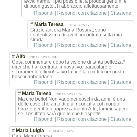
avvicinarmi, il più possibile, a prodotti genuini e
di buon gusto..Ti abbraccio affettuosamente
!
Rispondi
|
Rispondi con citazione
|
Citazione
#
Maria Teresa
2014-07-25 17:02
Grazie ancora Maria Rosaria, sono
contentissima di averti incontrata sulla mia
strada
Rispondi
|
Rispondi con citazione
|
Citazione
#
Alfo
2014-07-23 12:33
Cosa commentare dopo la visione di tanta bellezza?
direi che hai centrato, innovativo, particolare e
sicuramente ottimo! salvo la ricetta i mirtilli nei nostri
boschi abbondano!
Rispondi
|
Rispondi con citazione
|
Citazione
#
Maria Teresa
2014-07-23 17:24
Ma che bello! Non vado nei boschi da anni, è una
delle cose che amo di più, riconcilia col mondo!
Grazie per il tuo apprezzamento Alfo, fammi sapere
se il risultato sarà quello che ti aspetti!
Rispondi
|
Rispondi con citazione
|
Citazione
#
Maria Luigia
2014-07-23 14:59
Cara Maria Teresa,