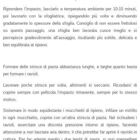
Riprendere l’impasto, lasciarlo a temperatura ambiente per 10-15 minuti,
poi lavorarlo con la sfogliatrice, ripiegandolo più volte e diminuendo
gradatamente lo spessore della sfoglia. Consiglio di non essere frettolosi
su questo passaggio, una sfoglia ben lavorata cuoce meglio e si
percepisce gradevolmente all’assaggio, risultando più sottile, delicata e
ben equilibrata al ripieno.
Formare delle strisce di pasta abbastanza lunghe, e larghe quanto basta
per formare i ravioli.
Lavorare poche strisce per volta, altrimenti si seccano. Ricordarsi di
coprire sempre con pellicola l’impasto rimanente, sempre per lo stesso
motivo.
Sistemare in modo equidistante i mucchietti di ripieno, infilare un mirtillo
in ogni mucchietto, coprire con un’altra striscia di pasta. Nel richiudere i
ravioli, esercitare una discreta pressione intorno al ripieno, facendo
attenzione a non lasciare aria dentro, il che potrebbe far aprire il raviolo in
cottura. Per far aderire meglio i due lembi di pasta, si può spennellare