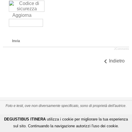
Aggiorna
Invia
JComments
Indietro
Foto e testi, ove non diversamente specificato, sono di proprietà dell'autrice.
PRIVACY POLICY
CREDITS
MAPPA DEL SITO
DEGUSTIBUS ITINERA
utilizza i cookie per migliorare la tua esperienza
-
-
De Gustibus Itinera - Copyright
©
2026
.
All Rights Reserved
sul sito. Continuando la navigazione autorizzi l'uso dei cookie.