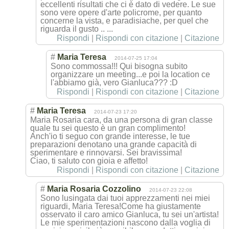
eccellenti risultati che ci è dato di vedere. Le sue
sono vere opere d'arte policrome, per quanto
concerne la vista, e paradisiache, per quel che
riguarda il gusto .. ...
Rispondi
|
Rispondi con citazione
|
Citazione
#
Maria Teresa
2014-07-25 17:04
Sono commossa!!! Qui bisogna subito
organizzare un meeting...e poi la location ce
l'abbiamo già, vero Gianluca??? :D
Rispondi
|
Rispondi con citazione
|
Citazione
#
Maria Teresa
2014-07-23 17:20
Maria Rosaria cara, da una persona di gran classe
quale tu sei questo è un gran complimento!
Anch'io ti seguo con grande interesse, le tue
preparazioni denotano una grande capacità di
sperimentare e rinnovarsi. Sei bravissima!
Ciao, ti saluto con gioia e affetto!
Rispondi
|
Rispondi con citazione
|
Citazione
#
Maria Rosaria Cozzolino
2014-07-23 22:08
Sono lusingata dai tuoi apprezzamenti nei miei
riguardi, Maria Teresa!Come ha giustamente
osservato il caro amico Gianluca, tu sei un'artista!
Le mie sperimentazioni nascono dalla voglia di