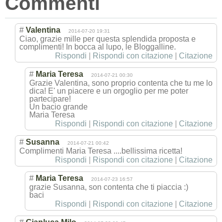
Commenti
#
Valentina
2014-07-20 19:31
Ciao, grazie mille per questa splendida proposta e
complimenti! In bocca al lupo, le Bloggalline.
Rispondi
|
Rispondi con citazione
|
Citazione
#
Maria Teresa
2014-07-21 00:30
Grazie Valentina, sono proprio contenta che tu me lo
dica! E' un piacere e un orgoglio per me poter
partecipare!
Un bacio grande
Maria Teresa
Rispondi
|
Rispondi con citazione
|
Citazione
#
Susanna
2014-07-21 00:42
Complimenti Maria Teresa ....bellissima ricetta!
Rispondi
|
Rispondi con citazione
|
Citazione
#
Maria Teresa
2014-07-23 16:57
grazie Susanna, son contenta che ti piaccia :)
baci
Rispondi
|
Rispondi con citazione
|
Citazione