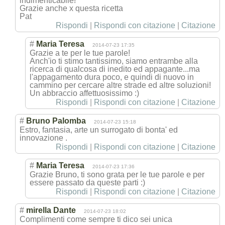
indimenticabile!
Grazie anche x questa ricetta
Pat
Rispondi
|
Rispondi con citazione
|
Citazione
#
Maria Teresa
2014-07-23 17:35
Grazie a te per le tue parole!
Anch'io ti stimo tantissimo, siamo entrambe alla
ricerca di qualcosa di inedito ed appagante...ma
l'appagamento dura poco, e quindi di nuovo in
cammino per cercare altre strade ed altre soluzioni!
Un abbraccio affettuosissimo :)
Rispondi
|
Rispondi con citazione
|
Citazione
#
Bruno Palomba
2014-07-23 15:18
Estro, fantasia, arte un surrogato di bonta' ed
innovazione .
Rispondi
|
Rispondi con citazione
|
Citazione
#
Maria Teresa
2014-07-23 17:36
Grazie Bruno, ti sono grata per le tue parole e per
essere passato da queste parti :)
Rispondi
|
Rispondi con citazione
|
Citazione
#
mirella Dante
2014-07-23 18:02
Complimenti come sempre ti dico sei unica