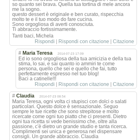
so quanto sei brava. Quella tua tortina di mele ancora
me la sogno.
questo dessert è originale e ben curato, rispecchia
molto te e il tuo modo do fare cucina.
Sono orgogliosa di averti conosciuta.
Ti abbraccio fortissimamente
.
Tanti baci, Michela
Rispondi
|
Rispondi con citazione
|
Citazione
#
Maria Teresa
2014-07-23 17:09
Ed io sono orgogliosa della tua amicizia e della tua
stima, lo sai, e sai quanto io ammiri te come
persona, quello che sei e quello che fai, tutto
perfettamente espresso nel tuo blog!
Baci a catinelle!!!
Rispondi
|
Rispondi con citazione
|
Citazione
#
Claudia
2014-07-23 08:54
Maria Teresa, ogni volta ci stupisci con dolci o salati
particolari. Questo dolce è sensazionale. Seguo
sempre le tue ricette che sono strepitose e molto
ricercate come ogni tuo piatto che ci presenti. Dietro
ogni tua ricetta si vede benissimo che, oltre alla
passione, c'è dietro un grande studio e tanta ricerca.
Complimenti sei unica e generosa nel dispensare
consigli. Un grande abbraccio. Claudia