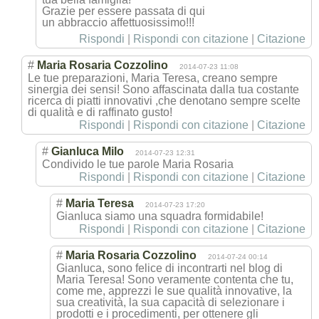
Grazie per essere passata di qui
un abbraccio affettuosissimo
!!!
Rispondi
|
Rispondi con citazione
|
Citazione
#
Maria Rosaria Cozzolino
2014-07-23 11:08
Le tue preparazioni, Maria Teresa, creano sempre
sinergia dei sensi! Sono affascinata dalla tua costante
ricerca di piatti innovativi ,che denotano sempre scelte
di qualità e di raffinato gusto!
Rispondi
|
Rispondi con citazione
|
Citazione
#
Gianluca Milo
2014-07-23 12:31
Condivido le tue parole Maria Rosaria
Rispondi
|
Rispondi con citazione
|
Citazione
#
Maria Teresa
2014-07-23 17:20
Gianluca siamo una squadra formidabile!
Rispondi
|
Rispondi con citazione
|
Citazione
#
Maria Rosaria Cozzolino
2014-07-24 00:14
Gianluca, sono felice di incontrarti nel blog di
Maria Teresa! Sono veramente contenta che tu,
come me, apprezzi le sue qualità innovative, la
sua creatività, la sua capacità di selezionare i
prodotti e i procedimenti, per ottenere gli