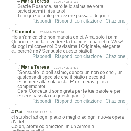
#
Maria Teresa
2014-07-23 17:29
Grazie Rosanna, sarò felicissima se vorrai
parteciparmi il risultato!
Ti ringrazio tanto per essere passata di qui :)
Rispondi
|
Rispondi con citazione
|
Citazione
#
Concetta
2014-07-23 15:02
Ho un'amica che non mangia dolci. Ama solo i primi.
Quando le ho fatto vedere la tua ricetta ha detto: Wow!
da oggi mi converto! Bravissima!! Originale, elegante
e.. perché no? Sensuale questo piatto!!
Rispondi
|
Rispondi con citazione
|
Citazione
#
Maria Teresa
2014-07-23 17:32
"Sensuale" è bellissimo, denota un non so che , un
qualcosa di speciale che il piatto riesce ad
esprimere alla sola vista. E' un meraviglioso
complimento!
Cara Concetta ti sono grata per le tue parole e per
essere passata da queste parti :)
Rispondi
|
Rispondi con citazione
|
Citazione
#
Pat
2014-07-23 15:10
ci stupisci ad ogni piatto o meglio ad ogni nuova opera
d'arte!
Colori, aromi ed emozioni in un armonia