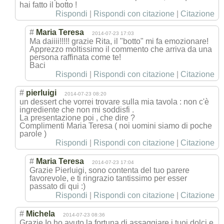
hai fatto il botto !
Rispondi
|
Rispondi con citazione
|
Citazione
#
Maria Teresa
2014-07-23 17:03
Ma daiiii!!!!! grazie Rita, il "botto" mi fa emozionare!
Apprezzo moltissimo il commento che arriva da una
persona raffinata come te!
Baci
Rispondi
|
Rispondi con citazione
|
Citazione
#
pierluigi
2014-07-23 08:20
un dessert che vorrei trovare sulla mia tavola : non c'è
ingrediente che non mi soddisfi .
La presentazione poi , che dire ?
Complimenti Maria Teresa ( noi uomini siamo di poche
parole )
Rispondi
|
Rispondi con citazione
|
Citazione
#
Maria Teresa
2014-07-23 17:04
Grazie Pierluigi, sono contenta del tuo parere
favorevole, e ti ringrazio tantissimo per esser
passato di qui :)
Rispondi
|
Rispondi con citazione
|
Citazione
#
Michela
2014-07-23 08:36
Grazie Io ho avuto la fortuna di assaggiare i tuoi dolci e