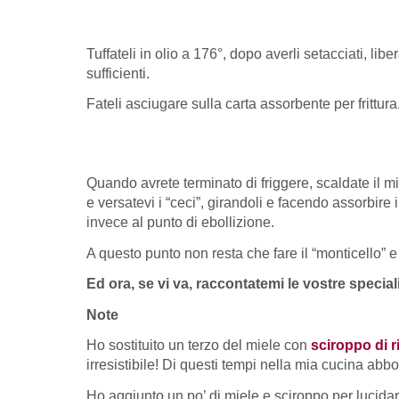
Tuffateli in olio a 176°, dopo averli setacciati, 
sufficienti.
Fateli asciugare sulla carta assorbente per frittura
Quando avrete terminato di friggere, scaldate il mi
e versatevi i “ceci”, girandoli e facendo assorbire i
invece al punto di ebollizione.
A questo punto non resta che fare il “monticello” 
Ed ora, se vi va, raccontatemi le vostre speci
Note
Ho sostituito un terzo del miele con
sciroppo di r
irresistibile! Di questi tempi nella mia cucina ab
Ho aggiunto un po’ di miele e sciroppo per lucida