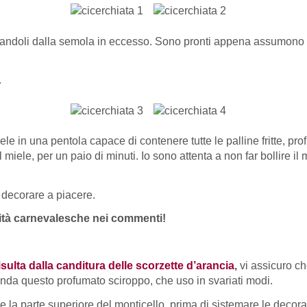
liberandoli dalla semola in eccesso. Sono pronti appena assumono 
.
ele in una pentola capace di contenere tutte le palline fritte, p
l miele, per un paio di minuti. Io sono attenta a non far bollire il
e decorare a piacere.
alità carnevalesche nei commenti!
isulta dalla canditura delle scorzette d’arancia
,
vi assicuro che
bonda questo profumato sciroppo, che uso in svariati modi.
re la parte superiore del monticello, prima di sistemare le deco