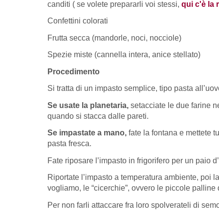
canditi ( se volete prepararli voi stessi,
qui c'è la 
Confettini colorati
Frutta secca (mandorle, noci, nocciole)
Spezie miste (cannella intera, anice stellato)
Procedimento
Si tratta di un impasto semplice, tipo pasta all’uo
Se usate la planetaria,
setacciate le due farine ne
quando si stacca dalle pareti.
Se impastate a mano,
fate la fontana e mettete t
pasta fresca.
Fate riposare l’impasto in frigorifero per un paio d
Riportate l’impasto a temperatura ambiente, poi la
vogliamo, le “cicerchie”, ovvero le piccole palline 
Per non farli attaccare fra loro spolverateli di sem