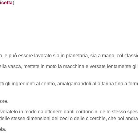
ricetta
)
vo, e può essere lavorato sia in planetaria, sia a mano, col clas
lla vasca, mettete in moto la macchina e versate lentamente gli a
utti gli ingredienti al centro, amalgamandoli alla farina fino a f
’ore.
voratelo in modo da ottenere danti cordoncini dello stesso spesso
delle stesse dimensioni dei ceci o delle cicerchie, che poi andrann
ola.