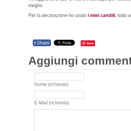
meglio.
Per la decorazione ho usato
i miei canditi
,
tutta un
Share
f
Save
Aggiungi commen
Nome (richiesto)
E-Mail (richiesta)