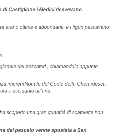
o di Castiglione i Medici ricevevano
ra erano ottime e abbondanti, e i liguri pescavano
o.
 stagionale dei pescatori , chiamandolo appunto
nza imprenditoriale del Conte della Gherardesca,
moia e asciugato all’aria.
io ha scoperto una gran quantità di scatolette non
one del pescato venne spostata a San