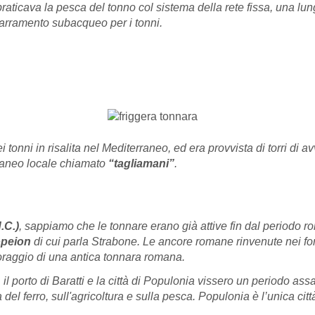
i praticava la pesca del tonno col sistema della rete fissa, una lun
barramento subacqueo per i tonni.
i tonni in risalita nel Mediterraneo, ed era provvista di torri di 
ntaneo locale chiamato
“tagliamani”
.
.C.)
, sappiamo che le tonnare erano già attive fin dal periodo ro
peion
di cui parla Strabone. Le ancore romane rinvenute nei fond
oraggio di una antica tonnara romana.
l porto di Baratti e la città di Populonia vissero un periodo assa
el ferro, sull'agricoltura e sulla pesca. Populonia è l’unica citt