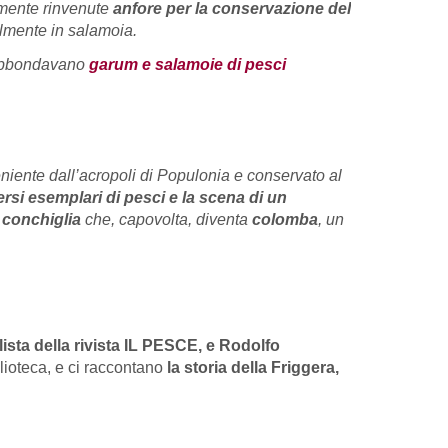
emente rinvenute
anfore per la conservazione del
ilmente in salamoia.
e abbondavano
garum e salamoie di pesci
eniente dall’acropoli di Populonia e conservato al
ersi esemplari di pesci e la scena di un
a
conchiglia
che, capovolta, diventa
colomba
, un
lista della rivista IL PESCE, e Rodolfo
blioteca, e ci raccontano
la storia della Friggera,