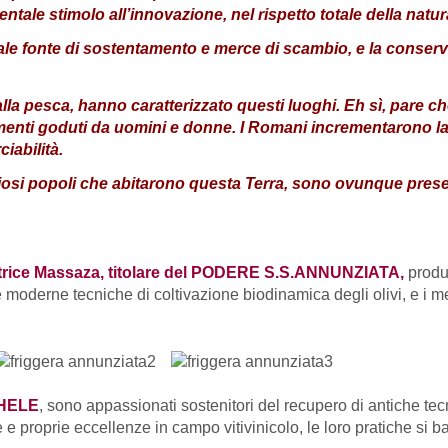
ale stimolo all’innovazione, nel rispetto totale della natur
e fonte di sostentamento e merce di scambio, e la conserv
 alla pesca, hanno caratterizzato questi luoghi. Eh sì, pare 
menti goduti da uomini e donne. I Romani incrementarono la c
iabilità.
diosi popoli che abitarono questa Terra, sono ovunque prese
rice Massaza, titolare del PODERE S.S.ANNUNZIATA,
produt
e moderne tecniche di coltivazione biodinamica degli olivi, e i met
CHELE
, sono appassionati sostenitori del recupero di antiche tecni
e e proprie eccellenze in campo vitivinicolo, le loro pratiche si