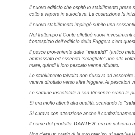
Il nuovo edificio che ospitò lo stabilimento prese 
cotto a vapore in autoclave. La costruzione fu iniz
Il nuovo stabilimento impiegò subito una sessant
Nel frattempo il Conte effettuò nuovi investimenti 
frontespizio dell’edificio della Friggera c’era quest
Il pesce proveniente dalle
“manaidi”
(antico meto
ammassato ed essendo “smagliato” uno alla volta.
mare, quindi il loro pescato venne rifiutato.
Lo stabilimento talvolta non riusciva ad assorbire 
veniva dirottato verso altre friggere. Ai pescatori
Le sardine inscatolate a san Vincenzo erano le più
Si era molto attenti alla qualità, scartando le
“sal
Si curava con attenzione anche il confezionamento 
Il nome del prodotto,
DANTE’S
, era un richiamo 
Non c’era un orario di lavoro preciso, si seguiva 