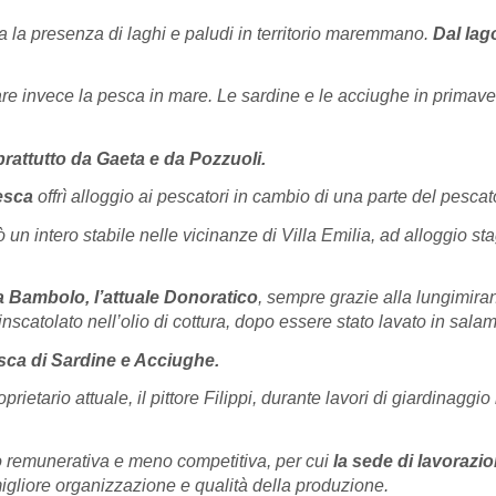
ta la presenza di laghi e paludi in territorio maremmano.
Dal lag
re invece la pesca in mare. Le sardine e le acciughe in primave
prattutto da Gaeta e da Pozzuoli.
esca
offrì alloggio ai pescatori in cambio di una parte del pescat
inò un intero stabile nelle vicinanze di Villa Emilia, ad alloggio
a Bambolo, l’attuale Donoratico
, sempre grazie alla lungimira
e inscatolato nell’olio di cottura, dopo essere stato lavato in sala
esca di Sardine e Acciughe.
oprietario attuale, il pittore Filippi, durante lavori di giardinagg
o remunerativa e meno competitiva, per cui
la sede di lavorazi
igliore organizzazione e qualità della produzione.