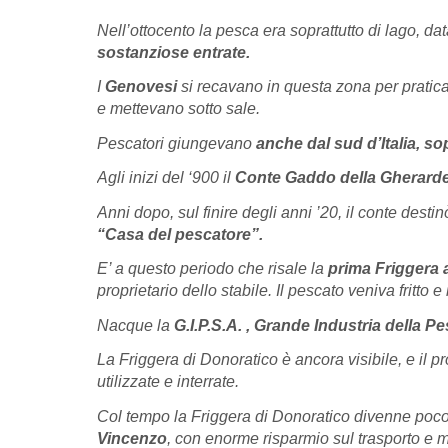
Nell’ottocento la pesca era soprattutto di lago, da
sostanziose entrate.
I
Genovesi
si recavano in questa zona per pratica
e mettevano sotto sale.
Pescatori giungevano
anche dal sud d’Italia, so
Agli inizi del ‘900 il
Conte Gaddo della Gherard
Anni dopo, sul finire degli anni ’20, il conte dest
“Casa del pescatore”.
E’ a questo periodo che risale la
prima
Friggera 
proprietario dello stabile. Il pescato veniva fritto 
Nacque la
G.I.P.S.A. , Grande Industria della P
La Friggera di Donoratico è ancora visibile, e il pr
utilizzate e interrate.
Col tempo la Friggera di Donoratico divenne poc
Vincenzo
, con enorme risparmio sul trasporto e m