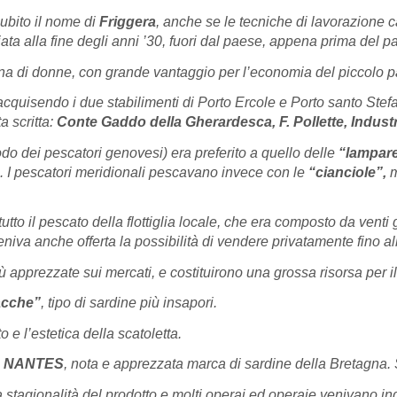
subito il nome di
Friggera
, anche se le tecniche di lavorazione c
iata alla fine degli anni ’30, fuori dal paese, appena prima del p
ina di donne, con grande vantaggio per l’economia del piccolo 
acquisendo i due stabilimenti di Porto Ercole e Porto santo Stefa
a scritta:
Conte Gaddo della Gherardesca, F. Pollette, Industri
do dei pescatori genovesi) era preferito a quello delle
“lampar
 I pescatori meridionali pescavano invece con le
“cianciole”,
m
tutto il pescato della flottiglia locale, che era composto da vent
 veniva anche offerta la possibilità di vendere privatamente fino a
 apprezzate sui mercati, e costituirono una grossa risorsa per i
acche”
, tipo di sardine più insapori.
e l’estetica della scatoletta.
a
NANTES
, nota e apprezzata marca di sardine della Bretagna. 
la stagionalità del prodotto e molti operai ed operaie venivano 