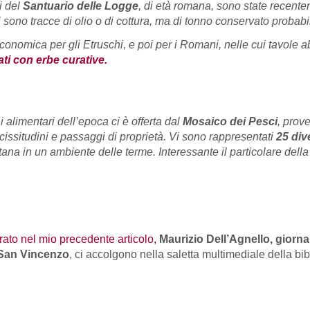
i del
Santuario delle Logge
, di età romana, sono state recent
i sono tracce di olio o di cottura, ma di tonno conservato probab
economica per gli Etruschi, e poi per i Romani, nelle cui tavol
ti con erbe curative.
 alimentari dell’epoca ci è offerta dal
Mosaico dei Pesci
, prov
icissitudini e passaggi di proprietà. Vi sono rappresentati
25 div
tana in un ambiente delle terme. Interessante il particolare dell
trato nel mio precedente articolo,
Maurizio Dell’Agnello, giorna
i San Vincenzo
, ci accolgono nella saletta multimediale della bi