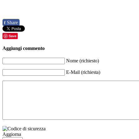
Share
f
Save
Aggiungi commento
Nome (richiesto)
E-Mail (richiesta)
Aggiorna