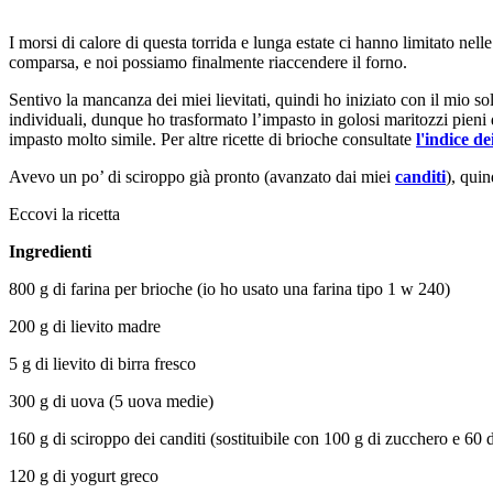
I morsi di calore di questa torrida e lunga estate ci hanno limitato nell
comparsa, e noi possiamo finalmente riaccendere il forno.
Sentivo la mancanza dei miei lievitati, quindi ho iniziato con il mio so
individuali, dunque ho trasformato l’impasto in golosi maritozzi pieni
impasto molto simile. Per altre ricette di brioche consultate
l'indice dei
Avevo un po’ di sciroppo già pronto (avanzato dai miei
canditi
), quin
Eccovi la ricetta
Ingredienti
800 g di farina per brioche (io ho usato una farina tipo 1 w 240)
200 g di lievito madre
5 g di lievito di birra fresco
300 g di uova (5 uova medie)
160 g di sciroppo dei canditi (sostituibile con 100 g di zucchero e 60 
120 g di yogurt greco