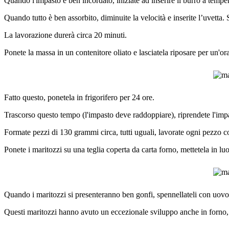
Quando l'impasto è ben incordato, iniziate ad inserire il burro a temper
Quando tutto è ben assorbito, diminuite la velocità e inserite l’uvetta.
La lavorazione durerà circa 20 minuti.
Ponete la massa in un contenitore oliato e lasciatela riposare per un'o
Fatto questo, ponetela in frigorifero per 24 ore.
Trascorso questo tempo (l'impasto deve raddoppiare), riprendete l'impa
Formate pezzi di 130 grammi circa, tutti uguali, lavorate ogni pezzo co
Ponete i maritozzi su una teglia coperta da carta forno, mettetela in lu
Quando i maritozzi si presenteranno ben gonfi, spennellateli con uovo 
Questi maritozzi hanno avuto un eccezionale sviluppo anche in forno, pe