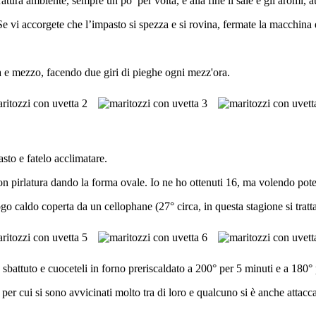
atura ambiente, sempre un po’ per volta, e alla fine il sale e gli aromi,
 Se vi accorgete che l’impasto si spezza e si rovina, fermate la macchina 
ra e mezzo, facendo due giri di pieghe ogni mezz'ora.
sto e fatelo acclimatare.
n pirlatura dando la forma ovale. Io ne ho ottenuti 16, ma volendo potet
ogo caldo coperta da un cellophane (27° circa, in questa stagione si tratt
sbattuto e cuoceteli in forno preriscaldato a 200° per 5 minuti e a 180°
r cui si sono avvicinati molto tra di loro e qualcuno si è anche attacca