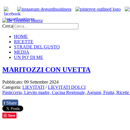
Cerca
HOME
RICETTE
STRADE DEL GUSTO
MEDIA
UN PO' DI ME
MARITOZZI CON UVETTA
Pubblicato: 09 Settembre 2024
Categoria:
LIEVITATI
/
LIEVITATI DOLCI
Pasticceria,
Lievito madre,
Cucina Regionale,
Agrumi,
Frutta,
Ricette
Share
f
Save