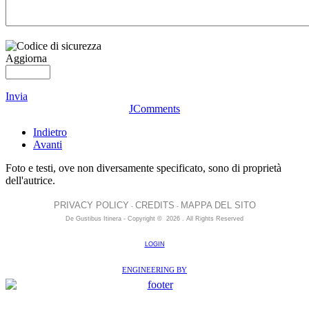
Aggiorna
Invia
JComments
Indietro
Avanti
Foto e testi, ove non diversamente specificato, sono di proprietà
dell'autrice.
PRIVACY POLICY
CREDITS
MAPPA DEL SITO
-
-
De Gustibus Itinera - Copyright
©
2026
.
All Rights Reserved
LOGIN
ENGINEERING BY