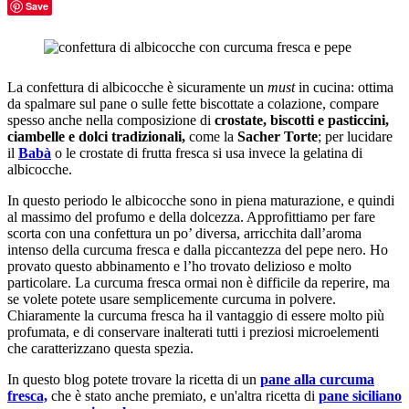
Save
La confettura di albicocche è sicuramente un
must
in cucina: ottima
da spalmare sul pane o sulle fette biscottate a colazione, compare
spesso anche nella composizione di
crostate, biscotti e pasticcini,
ciambelle e dolci tradizionali,
come la
Sacher Torte
; per lucidare
il
Babà
o le crostate di frutta fresca si usa invece la gelatina di
albicocche.
In questo periodo le albicocche sono in piena maturazione, e quindi
al massimo del profumo e della dolcezza. Approfittiamo per fare
scorta con una confettura un po’ diversa, arricchita dall’aroma
intenso della curcuma fresca e dalla piccantezza del pepe nero. Ho
provato questo abbinamento e l’ho trovato delizioso e molto
particolare. La curcuma fresca ormai non è difficile da reperire, ma
se volete potete usare semplicemente curcuma in polvere.
Chiaramente la curcuma fresca ha il vantaggio di essere molto più
profumata, e di conservare inalterati tutti i preziosi microelementi
che caratterizzano questa spezia.
In questo blog potete trovare la ricetta di un
pane alla curcuma
fresca,
che è stato anche premiato, e un'altra ricetta di
pane siciliano