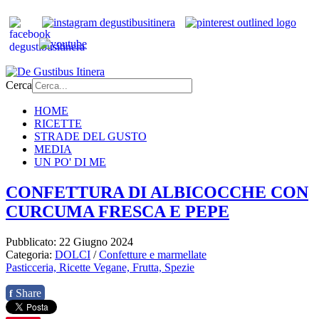
Cerca
HOME
RICETTE
STRADE DEL GUSTO
MEDIA
UN PO' DI ME
CONFETTURA DI ALBICOCCHE CON
CURCUMA FRESCA E PEPE
Pubblicato: 22 Giugno 2024
Categoria:
DOLCI
/
Confetture e marmellate
Pasticceria,
Ricette Vegane,
Frutta,
Spezie
Share
f