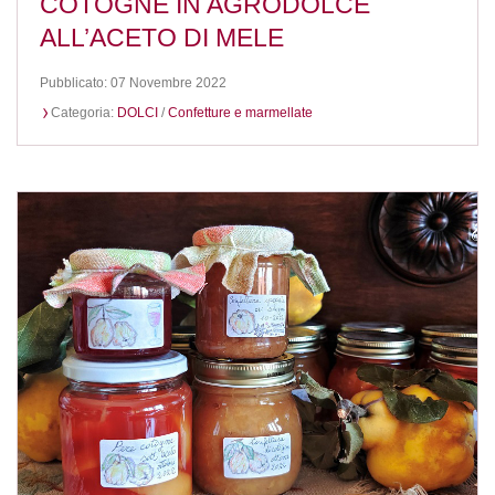
COTOGNE IN AGRODOLCE
ALL’ACETO DI MELE
Pubblicato: 07 Novembre 2022
Categoria:
DOLCI
/
Confetture e marmellate