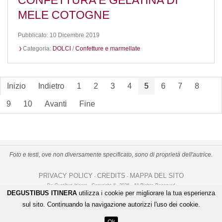
CONFETTURA E GELATINA DI
MELE COTOGNE
Pubblicato: 10 Dicembre 2019
Categoria:
DOLCI
/
Confetture e marmellate
Inizio
Indietro
1
2
3
4
5
6
7
8
9
10
Avanti
Fine
Foto e testi, ove non diversamente specificato, sono di proprietà dell'autrice.
PRIVACY POLICY
CREDITS
MAPPA DEL SITO
-
-
De Gustibus Itinera - Copyright
©
2026
.
All Rights Reserved
DEGUSTIBUS ITINERA
utilizza i cookie per migliorare la tua esperienza
LOGIN
sul sito. Continuando la navigazione autorizzi l'uso dei cookie.
ENGINEERING BY