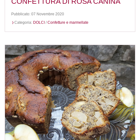
CONFETTURA DI ROSA CANINA
Pubblicato: 07 Novembre 2020
Categoria:
DOLCI
/
Confetture e marmellate