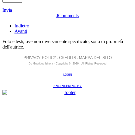
Invia
JComments
Indietro
Avanti
Foto e testi, ove non diversamente specificato, sono di proprietà
dell'autrice.
PRIVACY POLICY
CREDITS
MAPPA DEL SITO
-
-
De Gustibus Itinera - Copyright
©
2026
.
All Rights Reserved
LOGIN
ENGINEERING BY