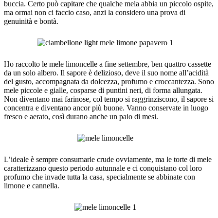
buccia. Certo può capitare che qualche mela abbia un piccolo ospite,
ma ormai non ci faccio caso, anzi la considero una prova di
genuinità e bontà.
Ho raccolto le mele limoncelle a fine settembre, ben quattro cassette
da un solo albero. Il sapore è delizioso, deve il suo nome all’acidità
del gusto, accompagnata da dolcezza, profumo e croccantezza. Sono
mele piccole e gialle, cosparse di puntini neri, di forma allungata.
Non diventano mai farinose, col tempo si raggrinziscono, il sapore si
concentra e diventano ancor più buone. Vanno conservate in luogo
fresco e aerato, così durano anche un paio di mesi.
L’ideale è sempre consumarle crude ovviamente, ma le torte di mele
caratterizzano questo periodo autunnale e ci conquistano col loro
profumo che invade tutta la casa, specialmente se abbinate con
limone e cannella.