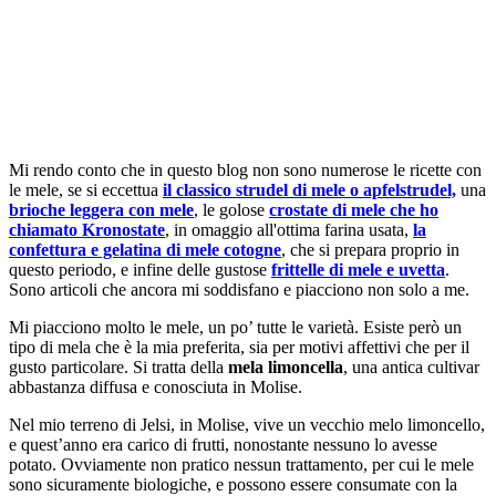
Mi rendo conto che in questo blog non sono numerose le ricette con
le mele, se si eccettua
il classico strudel di mele o apfelstrudel,
una
brioche leggera con mele
, le golose
crostate di mele che ho
chiamato Kronostate
, in omaggio all'ottima farina usata,
la
confettura e gelatina di mele cotogne
, che si prepara proprio in
questo periodo, e infine delle gustose
frittelle di mele e uvetta
.
Sono articoli che ancora mi soddisfano e piacciono non solo a me.
Mi piacciono molto le mele, un po’ tutte le varietà. Esiste però un
tipo di mela che è la mia preferita, sia per motivi affettivi che per il
gusto particolare. Si tratta della
mela limoncella
, una antica cultivar
abbastanza diffusa e conosciuta in Molise.
Nel mio terreno di Jelsi, in Molise, vive un vecchio melo limoncello,
e quest’anno era carico di frutti, nonostante nessuno lo avesse
potato. Ovviamente non pratico nessun trattamento, per cui le mele
sono sicuramente biologiche, e possono essere consumate con la