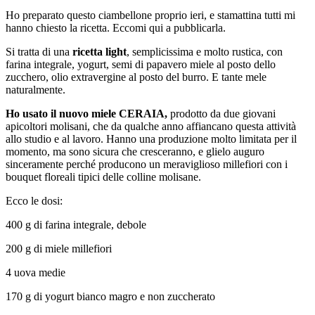
Ho preparato questo ciambellone proprio ieri, e stamattina tutti mi
hanno chiesto la ricetta. Eccomi qui a pubblicarla.
Si tratta di una
ricetta light
, semplicissima e molto rustica, con
farina integrale, yogurt, semi di papavero miele al posto dello
zucchero, olio extravergine al posto del burro. E tante mele
naturalmente.
Ho usato il nuovo miele CERAIA,
prodotto da due giovani
apicoltori molisani, che da qualche anno affiancano questa attività
allo studio e al lavoro. Hanno una produzione molto limitata per il
momento, ma sono sicura che cresceranno, e glielo auguro
sinceramente perché producono un meraviglioso millefiori con i
bouquet floreali tipici delle colline molisane.
Ecco le dosi:
400 g di farina integrale, debole
200 g di miele millefiori
4 uova medie
170 g di yogurt bianco magro e non zuccherato