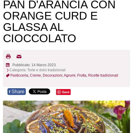
PAN D'ARANCIA CON
ORANGE CURD E
GLASSA AL
CIOCCOLATO
Pubblicato: 14 Marzo 2023
Categoria:
Torte e dolci tradizionali
Pasticceria,
Creme,
Decorazioni,
Agrumi,
Frutta,
Ricette tradizionali
Share
f
Save