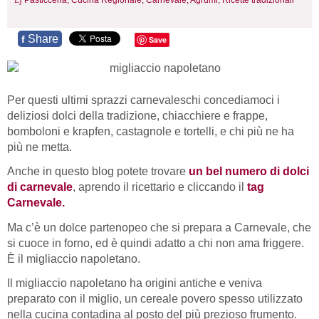
Pasticceria,
Cucina Regionale,
Carnevale,
Agrumi,
Ricette tradizionali
Share
f
Save
Per questi ultimi sprazzi carnevaleschi concediamoci i
deliziosi dolci della tradizione, chiacchiere e frappe,
bomboloni e krapfen, castagnole e tortelli, e chi più ne ha
più ne metta.
Anche in questo blog potete trovare
un bel numero di dolci
di carnevale
, aprendo il ricettario e cliccando il
tag
Carnevale.
Ma c’è un dolce partenopeo che si prepara a Carnevale, che
si cuoce in forno, ed è quindi adatto a chi non ama friggere.
È il migliaccio napoletano.
Il migliaccio napoletano ha origini antiche e veniva
preparato con il miglio, un cereale povero spesso utilizzato
nella cucina contadina al posto del più prezioso frumento.