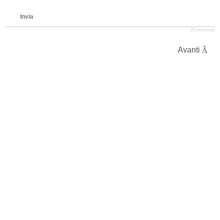
Invia
JComments
Avanti