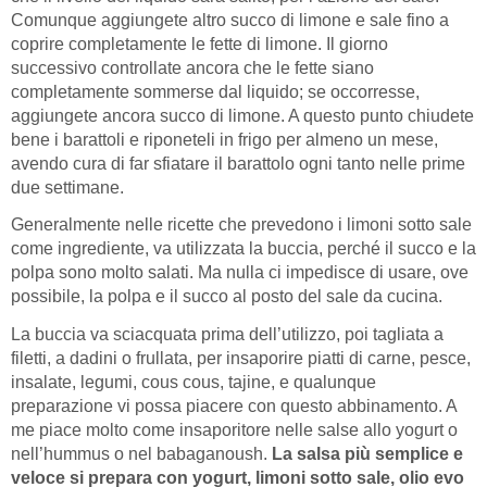
Comunque aggiungete altro succo di limone e sale fino a
coprire completamente le fette di limone. Il giorno
successivo controllate ancora che le fette siano
completamente sommerse dal liquido; se occorresse,
aggiungete ancora succo di limone. A questo punto chiudete
bene i barattoli e riponeteli in frigo per almeno un mese,
avendo cura di far sfiatare il barattolo ogni tanto nelle prime
due settimane.
Generalmente nelle ricette che prevedono i limoni sotto sale
come ingrediente, va utilizzata la buccia, perché il succo e la
polpa sono molto salati. Ma nulla ci impedisce di usare, ove
possibile, la polpa e il succo al posto del sale da cucina.
La buccia va sciacquata prima dell’utilizzo, poi tagliata a
filetti, a dadini o frullata, per insaporire piatti di carne, pesce,
insalate, legumi, cous cous, tajine, e qualunque
preparazione vi possa piacere con questo abbinamento. A
me piace molto come insaporitore nelle salse allo yogurt o
nell’hummus o nel babaganoush.
La salsa più semplice e
veloce si prepara con yogurt, limoni sotto sale, olio evo