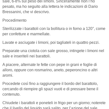
sale, 6-8% sul peso dei limoni. Sinceramente non l’ho
pesato, ma ho seguito alla lettera le indicazioni di Dario
Bressanini, che vi descrivo.
Procedimento
Sterilizzate i barattoli con la bollitura o in forno a 120°, come
per confetture e marmellate.
Lavate e asciugate i limoni, poi tagliateli in quattro pezzi.
Preparate una ciotola con sale grosso, intingete i limoni nel
sale e inseriteli nei barattoli.
A piacere, alternate le fette con pepe in grani e foglie di
alloro, oppure con rosmarino, aneto, peperoncino o altri
aromi.
Procedete così fino a raggiungere il bordo del barattolo,
cercando di riempire gli spazi vuoti e di pressare bene il
contenuto.
Chiudete i barattoli e poneteli in frigo per un giorno; noterete
che il livello del liquido sarà salito, per l’azione del sale.