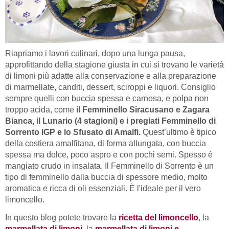
Riapriamo i lavori culinari, dopo una lunga pausa,
approfittando della stagione giusta in cui si trovano le varietà
di limoni più adatte alla conservazione e alla preparazione
di marmellate, canditi, dessert, sciroppi e liquori. Consiglio
sempre quelli con buccia spessa e carnosa, e polpa non
troppo acida, come
il Femminello Siracusano e Zagara
Bianca, il Lunario (4 stagioni) e i pregiati Femminello di
Sorrento IGP e lo Sfusato di Amalfi.
Quest’ultimo è tipico
della costiera amalfitana, di forma allungata, con buccia
spessa ma dolce, poco aspro e con pochi semi. Spesso è
mangiato crudo in insalata. Il Femminello di Sorrento è un
tipo di femminello dalla buccia di spessore medio, molto
aromatica e ricca di oli essenziali. È l'ideale per il vero
limoncello.
In questo blog potete trovare la
ricetta del limoncello
, la
marmellata di limoni
,
la
marmellata di limoni e