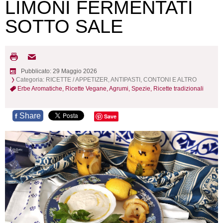
LIMONI FERMENTATI
SOTTO SALE
Pubblicato: 29 Maggio 2026
Categoria:
RICETTE
/
APPETIZER, ANTIPASTI, CONTONI E ALTRO
Erbe Aromatiche,
Ricette Vegane,
Agrumi,
Spezie,
Ricette tradizionali
Share
f
Save