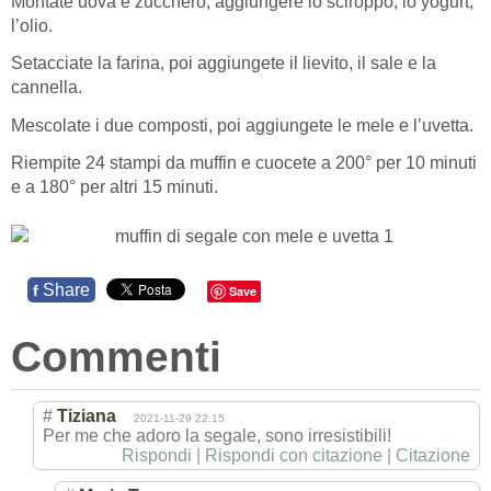
Montate uova e zucchero, aggiungere lo sciroppo, lo yogurt,
l’olio.
Setacciate la farina, poi aggiungete il lievito, il sale e la
cannella.
Mescolate i due composti, poi aggiungete le mele e l’uvetta.
Riempite 24 stampi da muffin e cuocete a 200° per 10 minuti
e a 180° per altri 15 minuti.
Share
f
Save
Commenti
#
Tiziana
2021-11-29 22:15
Per me che adoro la segale, sono irresistibili!
Rispondi
|
Rispondi con citazione
|
Citazione