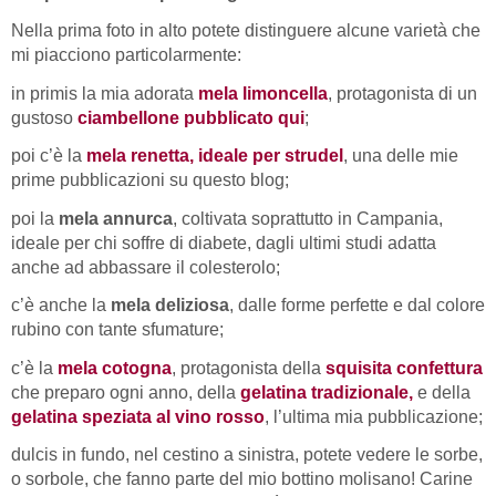
Nella prima foto in alto potete distinguere alcune varietà che
mi piacciono particolarmente:
in primis la mia adorata
mela limoncella
, protagonista di un
gustoso
ciambellone pubblicato qui
;
poi c’è la
mela renetta, ideale per strudel
, una delle mie
prime pubblicazioni su questo blog;
poi la
mela annurca
, coltivata soprattutto in Campania,
ideale per chi soffre di diabete, dagli ultimi studi adatta
anche ad abbassare il colesterolo;
c’è anche la
mela deliziosa
, dalle forme perfette e dal colore
rubino con tante sfumature;
c’è la
mela cotogna
, protagonista della
squisita confettura
che preparo ogni anno, della
gelatina tradizionale,
e della
gelatina speziata al vino rosso
, l’ultima mia pubblicazione;
dulcis in fundo, nel cestino a sinistra, potete vedere le sorbe,
o sorbole, che fanno parte del mio bottino molisano! Carine