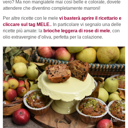
vero? Ma non mangiatele mai così belle e colorate, dovete
attendere che diventino completamente marroni!
Per altre ricette con le mele
vi basterà aprire il ricettario e
cliccare sul tag MELE.
.
In particolare vi segnalo una delle
ricette più amate: la
brioche leggera di rose di mele
, con
olio extravergine d’oliva, perfetta per la colazione.