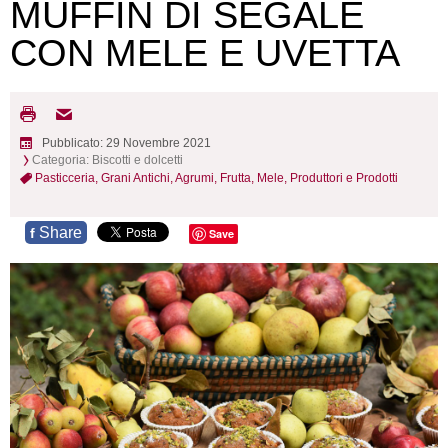
MUFFIN DI SEGALE
CON MELE E UVETTA
Pubblicato: 29 Novembre 2021
Categoria:
Biscotti e dolcetti
Pasticceria,
Grani Antichi,
Agrumi,
Frutta,
Mele,
Produttori e Prodotti
Share
f
Save