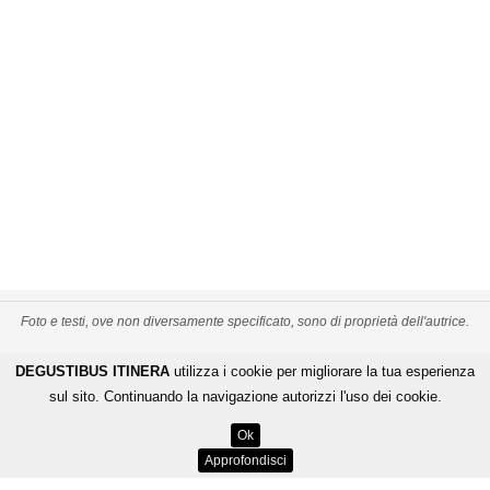
Foto e testi, ove non diversamente specificato, sono di proprietà dell'autrice.
PRIVACY POLICY
CREDITS
MAPPA DEL SITO
DEGUSTIBUS ITINERA
utilizza i cookie per migliorare la tua esperienza
-
-
De Gustibus Itinera - Copyright
©
2026
.
All Rights Reserved
sul sito. Continuando la navigazione autorizzi l'uso dei cookie.
LOGIN
Ok
ENGINEERING BY
Approfondisci