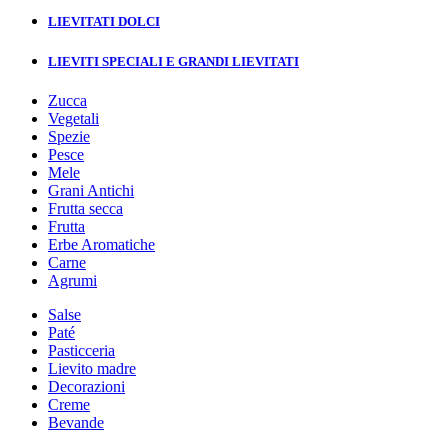
LIEVITATI DOLCI
LIEVITI SPECIALI E GRANDI LIEVITATI
Zucca
Vegetali
Spezie
Pesce
Mele
Grani Antichi
Frutta secca
Frutta
Erbe Aromatiche
Carne
Agrumi
Salse
Paté
Pasticceria
Lievito madre
Decorazioni
Creme
Bevande